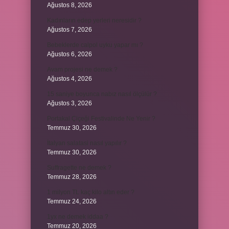
Ağustos 8, 2026
Kadınların edep yerleri neresidir ?
Ağustos 7, 2026
Bebeklerde calpol uyku yapar mı ?
Ağustos 6, 2026
Avam projesi ne demek ?
Ağustos 4, 2026
15 saniye boyunca nabız nasıl ölçülür ?
Ağustos 3, 2026
Portakal Çiçeği Festivalinde Ne Yenir ?
Temmuz 30, 2026
İtalyan salatasi nasıl yapılır ?
Temmuz 30, 2026
Suffragette ne demek ?
Temmuz 28, 2026
1 milyon TL kaç kilo altın eder ?
Temmuz 24, 2026
1yx ne demek iddaa ?
Temmuz 20, 2026