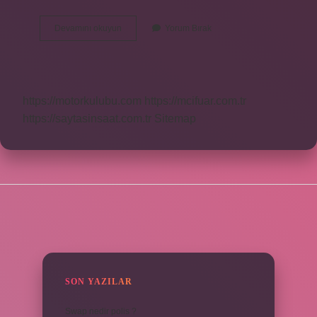
Ninova
Devamını okuyun
Yorum Bırak
Kütüphanesinde
Kaç
Kitap
Var
https://motorkulubu.com
https://mcifuar.com.tr
https://saytasinsaat.com.tr
Sitemap
SIDEBAR
SON YAZILAR
Swap nedir polis ?