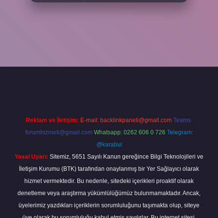
 giriş
vdcasino bahis sitesi
betexper.xyz
betci güncel giriş
https://
Reklam ve İletişim:
E-mail:
backlinkpaneli@gmail.com
Teams:
forumhizmeti@gmail.com
Whatsapp: 0262 606 0 726
Telegram:
@karabul
Yasal Uyarı:
Sitemiz, 5651 Sayılı Kanun gereğince Bilgi Teknolojileri ve
İletişim Kurumu (BTK) tarafından onaylanmış bir Yer Sağlayıcı olarak
hizmet vermektedir. Bu nedenle, sitedeki içerikleri proaktif olarak
denetleme veya araştırma yükümlülüğümüz bulunmamaktadır. Ancak,
üyelerimiz yazdıkları içeriklerin sorumluluğunu taşımakta olup, siteye
üye olarak bu sorumluluğu kabul etmiş sayılırlar. Bu internet sitesi,