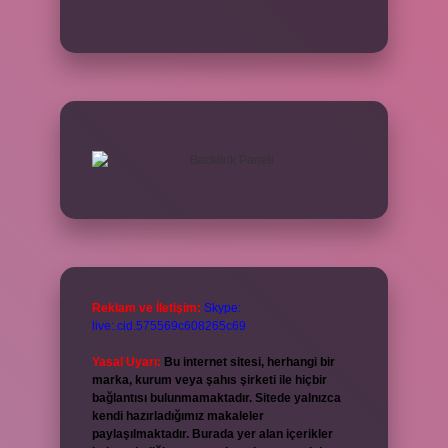
Reklam ve İletişim:
Skype:
live:.cid.575569c608265c69
Yasal Uyarı:
Bu internet sitesi, herhangi bir
marka, kurum veya şahıs şirketi ile hiçbir
bağlantısı bulunmamaktadır. Sitede yalnızca
kendi hazırladığımız makaleler
paylaşılmaktadır. Burada yer alan içerikler