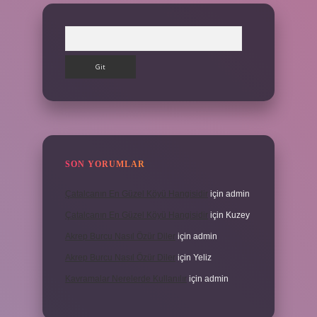
Arama
SON YORUMLAR
Çatalcanın En Güzel Köyü Hangisidir
için
admin
Çatalcanın En Güzel Köyü Hangisidir
için
Kuzey
Akrep Burcu Nasıl Özür Diler
için
admin
Akrep Burcu Nasıl Özür Diler
için
Yeliz
Kavramalar Nerelerde Kullanılır
için
admin