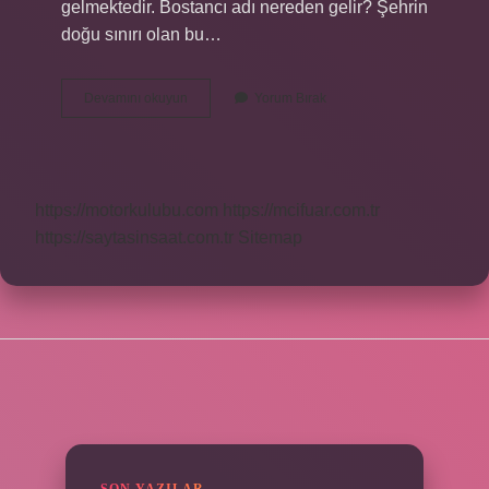
gelmektedir. Bostancı adı nereden gelir? Şehrin
doğu sınırı olan bu…
Arnavutköy
Devamını okuyun
Yorum Bırak
Adı
Nereden
Gelir
https://motorkulubu.com
https://mcifuar.com.tr
https://saytasinsaat.com.tr
Sitemap
SIDEBAR