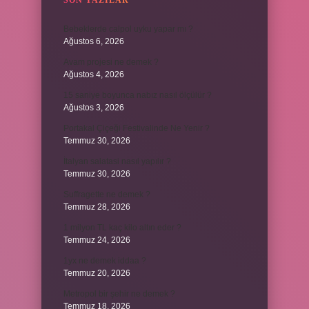
SON YAZILAR
Bebeklerde calpol uyku yapar mı ?
Ağustos 6, 2026
Avam projesi ne demek ?
Ağustos 4, 2026
15 saniye boyunca nabız nasıl ölçülür ?
Ağustos 3, 2026
Portakal Çiçeği Festivalinde Ne Yenir ?
Temmuz 30, 2026
İtalyan salatasi nasıl yapılır ?
Temmuz 30, 2026
Suffragette ne demek ?
Temmuz 28, 2026
1 milyon TL kaç kilo altın eder ?
Temmuz 24, 2026
1yx ne demek iddaa ?
Temmuz 20, 2026
Metropol bir şehir ne demek ?
Temmuz 18, 2026