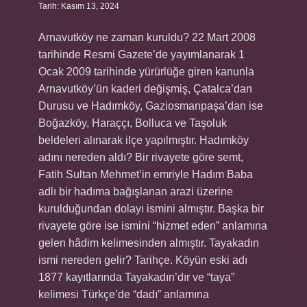
Tarih: Kasım 13, 2024
Arnavutköy ne zaman kuruldu? 22 Mart 2008
tarihinde Resmi Gazete’de yayımlanarak 1
Ocak 2009 tarihinde yürürlüğe giren kanunla
Arnavutköy’ün kaderi değişmiş, Çatalca’dan
Durusu ve Hadımköy, Gaziosmanpaşa’dan ise
Boğazköy, Haraççı, Bolluca ve Taşoluk
beldeleri alınarak ilçe yapılmıştır. Hadımköy
adını nereden aldı? Bir rivayete göre semt,
Fatih Sultan Mehmet’in emriyle Hadım Baba
adlı bir hadıma bağışlanan arazi üzerine
kurulduğundan dolayı ismini almıştır. Başka bir
rivayete göre ise ismini “hizmet eden” anlamına
gelen hâdim kelimesinden almıştır. Tayakadın
ismi nereden gelir? Tarihçe. Köyün eski adı
1877 kayıtlarında Tayakadın’dır ve “taya”
kelimesi Türkçe’de “dadı” anlamına