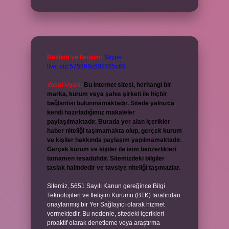
Reklam ve İletişim:
Skype:
live:.cid.575569c608265c69
Yasal Uyarı:
Bu internet sitesi, herhangi bir
marka, kurum veya şahıs şirketi ile hiçbir
bağlantısı bulunmamaktadır. Sitede yalnızca
kendi hazırladığımız makaleler
paylaşılmaktadır. Burada yer alan içerikler
haber niteliği taşımamakta olup, gerçek kurum
ve kişiler hakkında paylaşım yapılmamaktadır.
Gerçek kurum ve kişiler ile isim benzerlikleri
tamamen tesadüfidir. Sitemizdeki bilgiler
taslak halindedir ve tavsiye niteliği taşımazlar.
Sitemiz, 5651 Sayılı Kanun gereğince Bilgi
Teknolojileri ve İletişim Kurumu (BTK) tarafından
onaylanmış bir Yer Sağlayıcı olarak hizmet
vermektedir. Bu nedenle, sitedeki içerikleri
proaktif olarak denetleme veya araştırma