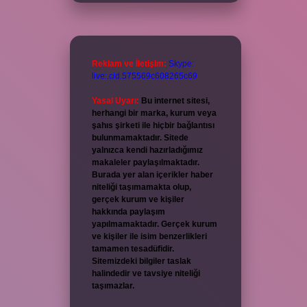
Reklam ve İletişim:
Skype:
live:.cid.575569c608265c69
Yasal Uyarı:
Bu internet sitesi,
herhangi bir marka, kurum veya
şahıs şirketi ile hiçbir bağlantısı
bulunmamaktadır. Sitede
yalnızca kendi hazırladığımız
makaleler paylaşılmaktadır.
Burada yer alan içerikler haber
niteliği taşımamakta olup,
gerçek kurum ve kişiler
hakkında paylaşım
yapılmamaktadır. Gerçek kurum
ve kişiler ile isim benzerlikleri
tamamen tesadüfidir.
Sitemizdeki bilgiler taslak
halindedir ve tavsiye niteliği
taşımazlar.