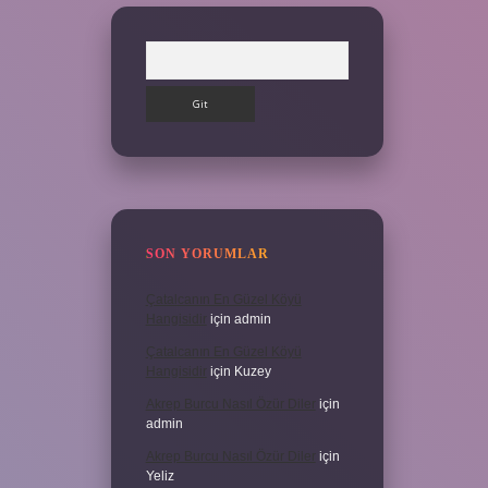
Arama
SON YORUMLAR
Çatalcanın En Güzel Köyü
Hangisidir
için
admin
Çatalcanın En Güzel Köyü
Hangisidir
için
Kuzey
Akrep Burcu Nasıl Özür Diler
için
admin
Akrep Burcu Nasıl Özür Diler
için
Yeliz