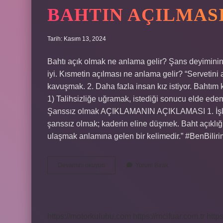
BAHTIN AÇILMAS
Tarih: Kasım 13, 2024
Bahtı açık olmak ne anlama gelir? Şans deyiminin açı
iyi. Kısmetin açılması ne anlama gelir? “Servetini a
kavuşmak. 2. Daha fazla insan kız istiyor. Bah
1) Talihsizliğe uğramak, istediği sonucu elde 
Şanssız olmak AÇIKLAMANIN AÇIKLAMASI 1. İşler ist
şanssız olmak; kaderin eline düşmek. Baht açıkl
ulaşmak anlamına gelen bir kelimedir.” #BenBili
Bahtın
Devamını okuyun
Yorum Bırak
Açılması
Ne
Demek
https://motorkulubu.com
https://mcifuar.com.tr
http