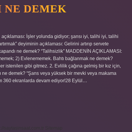
I NE DEMEK
klaması: İşler yolunda gidiyor; şansı iyi, talihi iyi, talihi
rtırmak” deyiminin açıklaması: Gelirini artırıp servete
tım kapandı ne demek? “Talihsizlik” MADDENİN AÇIKLAMASI:
edememek; 2) Evlenememek. Bahtı bağlanmak ne demek?
enilen gibi gitmez. 2. Evlilik çağına gelmiş bir kız için,
ığı ne demek? “Şans veya yüksek bir mevki veya makama
rim 360 ekranlarda devam ediyor!28 Eylül…
s://saytasinsaat.com.tr
Sitemap