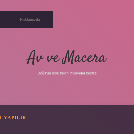
Hakkımızda
Av ve Macera
Doğayla dolu keyifli hikayeler keşfet!
L YAPILIR