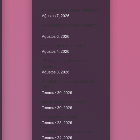
Kadınların edep yerleri neresidir ?
Ağustos 7, 2026
Bebeklerde calpol uyku yapar mı
?
Ağustos 6, 2026
Avam projesi ne demek ?
Ağustos 4, 2026
15 saniye boyunca nabız nasıl
ölçülür ?
Ağustos 3, 2026
Portakal Çiçeği Festivalinde Ne
Yenir ?
Temmuz 30, 2026
İtalyan salatasi nasıl yapılır ?
Temmuz 30, 2026
Suffragette ne demek ?
Temmuz 28, 2026
1 milyon TL kaç kilo altın eder ?
Temmuz 24, 2026