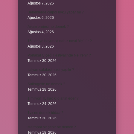
Ağustos 7, 2026
Bebeklerde calpol uyku yapar mı ?
Ağustos 6, 2026
Avam projesi ne demek ?
Ağustos 4, 2026
15 saniye boyunca nabız nasıl ölçülür ?
Ağustos 3, 2026
Portakal Çiçeği Festivalinde Ne Yenir ?
Temmuz 30, 2026
İtalyan salatasi nasıl yapılır ?
Temmuz 30, 2026
Suffragette ne demek ?
Temmuz 28, 2026
1 milyon TL kaç kilo altın eder ?
Temmuz 24, 2026
1yx ne demek iddaa ?
Temmuz 20, 2026
Metropol bir şehir ne demek ?
Temmuz 18, 2026