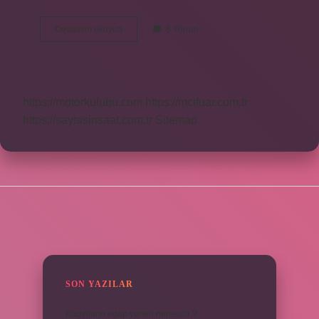
Budizm
Devamını okuyun
8 Yorum
Dininin
Kutsal
Kitabı
Nedir
https://motorkulubu.com
https://mcifuar.com.tr
https://saytasinsaat.com.tr
Sitemap
SIDEBAR
SON YAZILAR
Kadınların edep yerleri neresidir ?