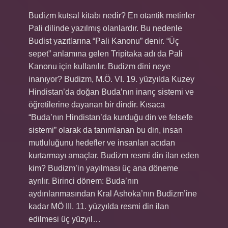
Budizm kutsal kitabı nedir? En otantik metinler
Pali dilinde yazılmış olanlardır. Bu nedenle
Budist yazıtlarına “Pali Kanonu” denir. “Üç
sepet” anlamına gelen Tripitaka adı da Pali
Kanonu için kullanılır. Budizm dini neye
inanıyor? Budizm, M.Ö. VI. 19. yüzyılda Kuzey
Hindistan’da doğan Buda’nın inanç sistemi ve
öğretilerine dayanan bir dindir. Kısaca
“Buda’nın Hindistan’da kurduğu din ve felsefe
sistemi” olarak da tanımlanan bu din, insan
mutluluğunu hedefler ve insanları acıdan
kurtarmayı amaçlar. Budizm resmi din ilan eden
kim? Budizm’in yayılması üç ana döneme
ayrılır. Birinci dönem: Buda’nın
aydınlanmasından Kral Ashoka’nın Budizm’ine
kadar MÖ III. 11. yüzyılda resmi din ilan
edilmesi üç yüzyıl…