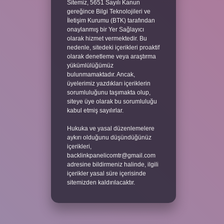
Sitemiz, 5651 Sayılı Kanun
gereğince Bilgi Teknolojileri ve
İletişim Kurumu (BTK) tarafından
onaylanmış bir Yer Sağlayıcı
olarak hizmet vermektedir. Bu
nedenle, sitedeki içerikleri proaktif
olarak denetleme veya araştırma
yükümlülüğümüz
bulunmamaktadır. Ancak,
üyelerimiz yazdıkları içeriklerin
sorumluluğunu taşımakta olup,
siteye üye olarak bu sorumluluğu
kabul etmiş sayılırlar.
Hukuka ve yasal düzenlemelere
aykırı olduğunu düşündüğünüz
içerikleri,
backlinkpanelicomtr@gmail.com
adresine bildirmeniz halinde, ilgili
içerikler yasal süre içerisinde
sitemizden kaldırılacaktır.