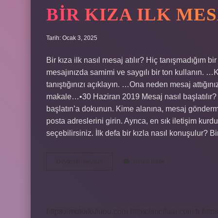
BIR KIZA ILK MES
Tarih: Ocak 3, 2025
Bir kıza ilk nasıl mesaj atılır? Hiç tanışmadığım bi
mesajınızda samimi ve saygılı bir ton kullanın. …Ke
tanıştığınızı açıklayın. …Ona neden mesaj attığınız
makale…•30 Haziran 2019 Mesaj nasıl başlatılır? 
başlatın’a dokunun. Kime alanına, mesaj göndermek 
posta adreslerini girin. Ayrıca, en sık iletişim kurd
seçebilirsiniz. İlk defa bir kızla nasıl konuşulur?
Bir
Devamını okuyun
Yorum Bırak
Kıza
Ilk
Mesaj
Nasıl
Yazılır
https://motorkulubu.com
https://mcifuar.com.tr
http