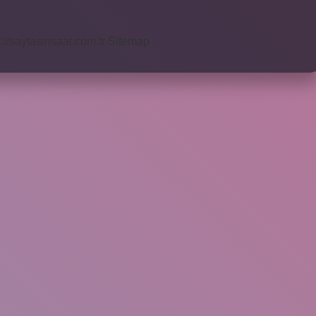
s://saytasinsaat.com.tr
Sitemap