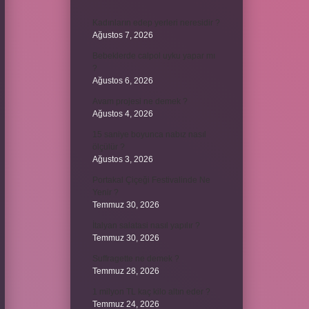
Kadınların edep yerleri neresidir ?
Ağustos 7, 2026
Bebeklerde calpol uyku yapar mı
?
Ağustos 6, 2026
Avam projesi ne demek ?
Ağustos 4, 2026
15 saniye boyunca nabız nasıl
ölçülür ?
Ağustos 3, 2026
Portakal Çiçeği Festivalinde Ne
Yenir ?
Temmuz 30, 2026
İtalyan salatasi nasıl yapılır ?
Temmuz 30, 2026
Suffragette ne demek ?
Temmuz 28, 2026
1 milyon TL kaç kilo altın eder ?
Temmuz 24, 2026