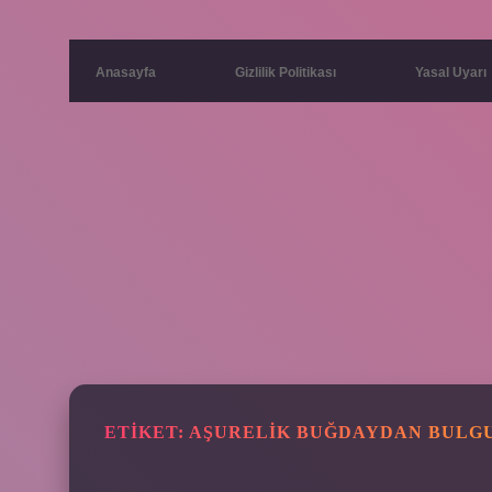
Anasayfa
Gizlilik Politikası
Yasal Uyarı
ETIKET:
AŞURELIK BUĞDAYDAN BULG