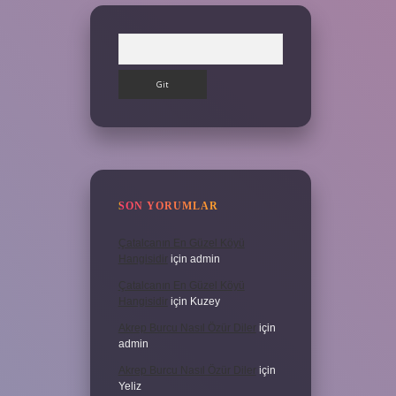
Arama
SON YORUMLAR
Çatalcanın En Güzel Köyü
Hangisidir
için
admin
Çatalcanın En Güzel Köyü
Hangisidir
için
Kuzey
Akrep Burcu Nasıl Özür Diler
için
admin
Akrep Burcu Nasıl Özür Diler
için
Yeliz