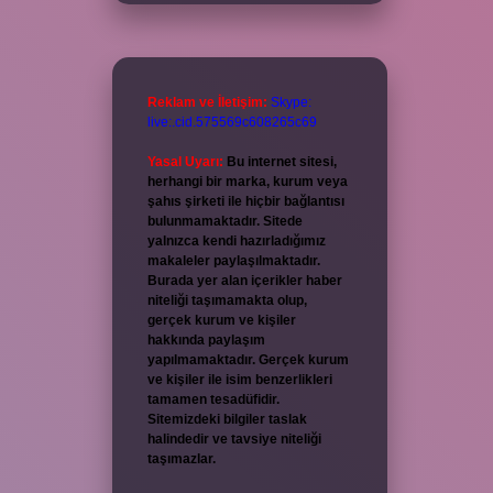
Reklam ve İletişim:
Skype:
live:.cid.575569c608265c69
Yasal Uyarı:
Bu internet sitesi,
herhangi bir marka, kurum veya
şahıs şirketi ile hiçbir bağlantısı
bulunmamaktadır. Sitede
yalnızca kendi hazırladığımız
makaleler paylaşılmaktadır.
Burada yer alan içerikler haber
niteliği taşımamakta olup,
gerçek kurum ve kişiler
hakkında paylaşım
yapılmamaktadır. Gerçek kurum
ve kişiler ile isim benzerlikleri
tamamen tesadüfidir.
Sitemizdeki bilgiler taslak
halindedir ve tavsiye niteliği
taşımazlar.