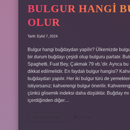
BULGUR HANGI B
OLUR
Tarih: Eylül 7, 2024
Bulgur hangi buğdaydan yapilir? Ülkemizde bulgu
bir durum buğdayı çeşidi olup bulguru parlatır. B
Spaghetti, Fuat Bey, Çakmak 79 vb.’dir. Ayrıca bu
dikkat edilmelidir. En faydalı bulgur hangisi? Kahv
buğdaydan yapılır. Her iki bulgur türü de yemekler
istiyorsanız; kahverengi bulgur önerilir. Kahvereng
çünkü glisemik indeksi daha düşüktür. Buğday mı
içerdiğinden diğer…
Bulgur
Devamını okuyun
8 Yorum
Hangi
Buğdaydan