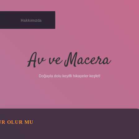
Hakkımızda
Av ve Macera
Doğayla dolu keyifli hikayeler keşfet!
UR OLUR MU