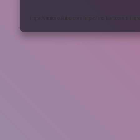
Daha
Iyi
Olur
https://motorkulubu.com
https://mcifuar.com.tr
http