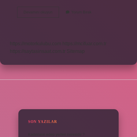
Arnica
Devamını okuyun
Yorum Bırak
Elektrik
Süpürgesi
Hangi
Ülkenin
Malı
https://motorkulubu.com
https://mcifuar.com.tr
https://saytasinsaat.com.tr
Sitemap
SIDEBAR
SON YAZILAR
Kadınların edep yerleri neresidir ?