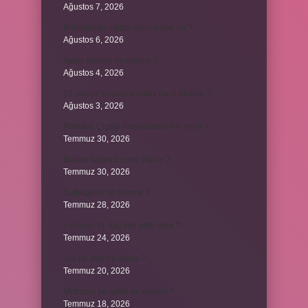
Ağustos 7, 2026
Bebeklerde calpol uyku yapar mı ?
Ağustos 6, 2026
Avam projesi ne demek ?
Ağustos 4, 2026
15 saniye boyunca nabız nasıl ölçülür ?
Ağustos 3, 2026
Portakal Çiçeği Festivalinde Ne Yenir ?
Temmuz 30, 2026
İtalyan salatasi nasıl yapılır ?
Temmuz 30, 2026
Suffragette ne demek ?
Temmuz 28, 2026
1 milyon TL kaç kilo altın eder ?
Temmuz 24, 2026
1yx ne demek iddaa ?
Temmuz 20, 2026
Metropol bir şehir ne demek ?
Temmuz 18, 2026