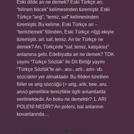
Eski dilde arı ne demek? Eski Türkçe arı,
“bilinen böcek” kelimesinden türemiştir. Eski
Türkçe “arıġ”, “temiz, saf” kelimesinden
türemiştir. Bu kelime, Eski Türkçe ari –
“temizlemek” fiilinden, Eski Türkçe +I(g) ekiyle
türemiştir. arī: saf, temiz. Arı bir Türkçe ne
demek? Arı, Türkçede “saf, temiz, katışıksız”
anlamına gelir. Edebiyatta ari ne demek? TDK
yayını “Türkçe Sözlük” ile Dil Birliği yayını
“Türkçe Sözlük”te ari-, aru-, arit-, arin- vb.
sözcükler yer almaktadır. Bu fiilden türetilen
fiiller ve arig sözcüğü (> arig, arik, bee, aru,
aruv) genellikle temizlikle ilgili anlamlarda
verilmektedir. Arı boku ne demektir? 1. ARI
POLENİ NEDİR? Arı poleni, bal arılarının
kovanlarında…
Arı
Devamını okuyun
Yorum Bırak