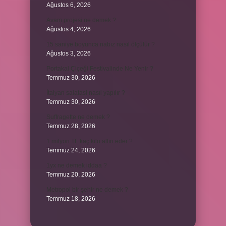
Ağustos 6, 2026
Avam projesi ne demek ?
Ağustos 4, 2026
15 saniye boyunca nabız nasıl ölçülür ?
Ağustos 3, 2026
Portakal Çiçeği Festivalinde Ne Yenir ?
Temmuz 30, 2026
İtalyan salatasi nasıl yapılır ?
Temmuz 30, 2026
Suffragette ne demek ?
Temmuz 28, 2026
1 milyon TL kaç kilo altın eder ?
Temmuz 24, 2026
1yx ne demek iddaa ?
Temmuz 20, 2026
Metropol bir şehir ne demek ?
Temmuz 18, 2026