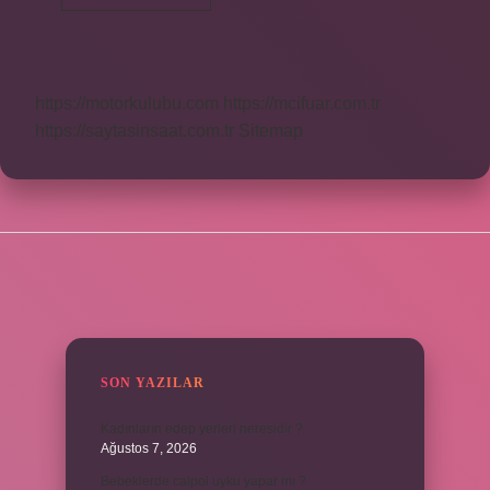
Dil
Ne
https://motorkulubu.com
https://mcifuar.com.tr
https://saytasinsaat.com.tr
Sitemap
SIDEBAR
SON YAZILAR
Kadınların edep yerleri neresidir ?
Ağustos 7, 2026
Bebeklerde calpol uyku yapar mı ?