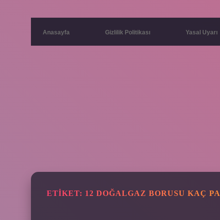
Anasayfa
Gizlilik Politikası
Yasal Uyarı
ETIKET:
12 DOĞALGAZ BORUSU KAÇ P