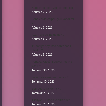
Kadınların edep yerleri neresidir ?
Ağustos 7, 2026
Bebeklerde calpol uyku yapar mı
?
Ağustos 6, 2026
Avam projesi ne demek ?
Ağustos 4, 2026
15 saniye boyunca nabız nasıl
ölçülür ?
Ağustos 3, 2026
Portakal Çiçeği Festivalinde Ne
Yenir ?
Temmuz 30, 2026
İtalyan salatasi nasıl yapılır ?
Temmuz 30, 2026
Suffragette ne demek ?
Temmuz 28, 2026
1 milyon TL kaç kilo altın eder ?
Temmuz 24, 2026