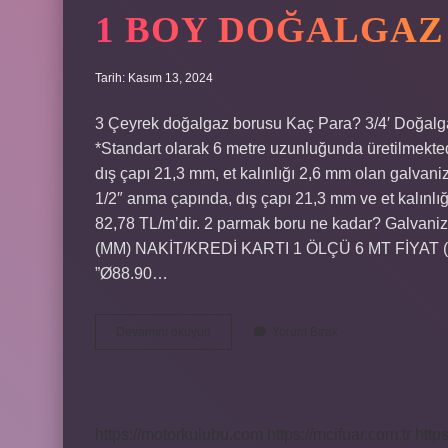
1 BOY DOĞALGAZ
Tarih: Kasım 13, 2024
3 Çeyrek doğalgaz borusu Kaç Para? 3/4′ Doğalg
*Standart olarak 6 metre uzunluğunda üretilmekte
dış çapı 21,3 mm, et kalınlığı 2,6 mm olan galvanizl
1/2″ anma çapında, dış çapı 21,3 mm ve et kalınlı
82,78 TL/m’dir. 2 parmak boru ne kadar? Galvan
(MM) NAKİT/KREDİ KARTI 1 ÖLÇÜ 6 MT FİYAT (
”Ø88.90…
1
Devamını okuyun
Yorum Bırak
Boy
Doğalgaz
Borusu
Kaç
Para
https://motorkulubu.com
https://mcifuar.com.tr
http