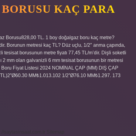
 BORUSU KAÇ PARA
az Borusu828,00 TL. 1 boy doğalgaz boru kaç metre?
dir. Borunun metresi kaç TL? Düz uçlu, 1/2″ anma çapında,
i tesisat borusunun metre fiyatı 77,45 TL/m’dir. Dişli soketli
ğı 2 mm olan galvanizli 6 mm tesisat borusunun bir metresi
iz Boru Fiyat Listesi 2024 NOMİNAL ÇAP (MM) DIŞ ÇAP
TL)2”Ø60.30 MM₺1.013.102 1/2”Ø76.10 MM₺1.297. 173
s://saytasinsaat.com.tr
Sitemap