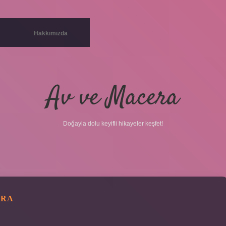
Hakkımızda
Av ve Macera
Doğayla dolu keyifli hikayeler keşfet!
ARA