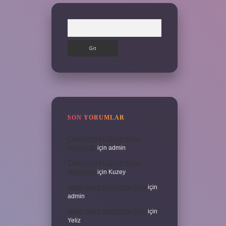
Arama
SON YORUMLAR
Çatalcanın En Güzel Köyü
Hangisidir
için
admin
Çatalcanın En Güzel Köyü
Hangisidir
için
Kuzey
Akrep Burcu Nasıl Özür Diler
için
admin
Akrep Burcu Nasıl Özür Diler
için
Yeliz