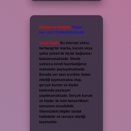
Reklam ve İletişim:
Skype:
live:.cid.575569c608265c69
Yasal Uyarı:
Bu internet sitesi,
herhangi bir marka, kurum veya
şahıs şirketi ile hiçbir bağlantısı
bulunmamaktadır. Sitede
yalnızca kendi hazırladığımız
makaleler paylaşılmaktadır.
Burada yer alan içerikler haber
niteliği taşımamakta olup,
gerçek kurum ve kişiler
hakkında paylaşım
yapılmamaktadır. Gerçek kurum
ve kişiler ile isim benzerlikleri
tamamen tesadüfidir.
Sitemizdeki bilgiler taslak
halindedir ve tavsiye niteliği
taşımazlar.