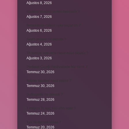
Ağustos 8, 2026
Kadınların edep yerleri neresidir ?
Ağustos 7, 2026
Bebeklerde calpol uyku yapar mı ?
Ağustos 6, 2026
Avam projesi ne demek ?
Ağustos 4, 2026
15 saniye boyunca nabız nasıl ölçülür ?
Ağustos 3, 2026
Portakal Çiçeği Festivalinde Ne Yenir ?
Temmuz 30, 2026
İtalyan salatasi nasıl yapılır ?
Temmuz 30, 2026
Suffragette ne demek ?
Temmuz 28, 2026
1 milyon TL kaç kilo altın eder ?
Temmuz 24, 2026
1yx ne demek iddaa ?
Temmuz 20, 2026