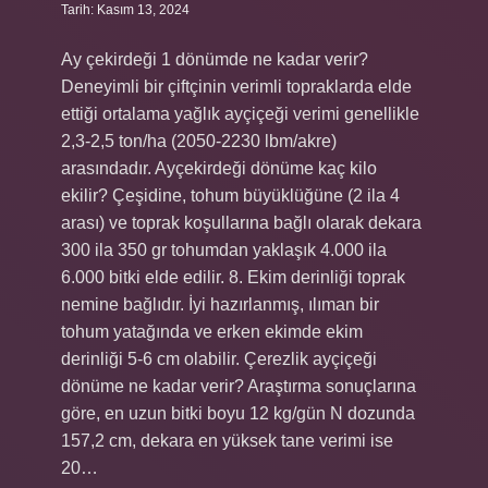
Tarih: Kasım 13, 2024
Ay çekirdeği 1 dönümde ne kadar verir?
Deneyimli bir çiftçinin verimli topraklarda elde
ettiği ortalama yağlık ayçiçeği verimi genellikle
2,3-2,5 ton/ha (2050-2230 lbm/akre)
arasındadır. Ayçekirdeği dönüme kaç kilo
ekilir? Çeşidine, tohum büyüklüğüne (2 ila 4
arası) ve toprak koşullarına bağlı olarak dekara
300 ila 350 gr tohumdan yaklaşık 4.000 ila
6.000 bitki elde edilir. 8. Ekim derinliği toprak
nemine bağlıdır. İyi hazırlanmış, ılıman bir
tohum yatağında ve erken ekimde ekim
derinliği 5-6 cm olabilir. Çerezlik ayçiçeği
dönüme ne kadar verir? Araştırma sonuçlarına
göre, en uzun bitki boyu 12 kg/gün N dozunda
157,2 cm, dekara en yüksek tane verimi ise
20…