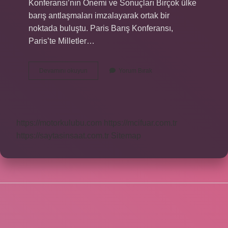
Konferansı’nın Önemi ve Sonuçları Birçok ülke
barış antlaşmaları imzalayarak ortak bir
noktada buluştu. Paris Barış Konferansı,
Paris’te Milletler…
Paris
Devamını okuyun
Yorum Bırak
Barış
Konferansı
Na
Yunanistan
Katıldı
https://motorkulubu.com
https://mcifuar.com.tr
Mı
https://saytasinsaat.com.tr
Sitemap
SIDEBAR