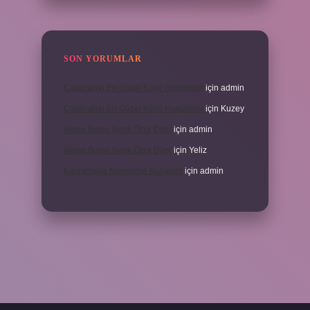
SON YORUMLAR
Çatalcanın En Güzel Köyü Hangisidir
için
admin
Çatalcanın En Güzel Köyü Hangisidir
için
Kuzey
Akrep Burcu Nasıl Özür Diler
için
admin
Akrep Burcu Nasıl Özür Diler
için
Yeliz
Kavramalar Nerelerde Kullanılır
için
admin