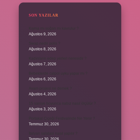
SON YAZILAR
Kıyma mı soğan mı kavrulur ?
Ağustos 9, 2026
Swap nedir polis ?
Ağustos 8, 2026
Kadınların edep yerleri neresidir ?
Ağustos 7, 2026
Bebeklerde calpol uyku yapar mı ?
Ağustos 6, 2026
Avam projesi ne demek ?
Ağustos 4, 2026
15 saniye boyunca nabız nasıl ölçülür ?
Ağustos 3, 2026
Portakal Çiçeği Festivalinde Ne Yenir ?
Temmuz 30, 2026
İtalyan salatasi nasıl yapılır ?
Temmuz 30, 2026