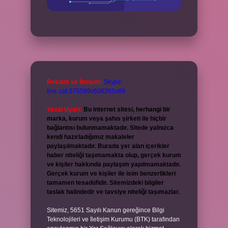
Reklam ve İletişim:
Skype:
live:.cid.575569c608265c69
Yasal Uyarı:
Bu internet sitesi, herhangi bir
marka, kurum veya şahıs şirketi ile hiçbir
bağlantısı bulunmamaktadır. Sitede yalnızca
kendi hazırladığımız makaleler
paylaşılmaktadır. Burada yer alan içerikler
haber niteliği taşımamakta olup, gerçek kurum
ve kişiler hakkında paylaşım yapılmamaktadır.
Gerçek kurum ve kişiler ile isim benzerlikleri
tamamen tesadüfidir. Sitemizdeki bilgiler
taslak halindedir ve tavsiye niteliği taşımazlar.
Sitemiz, 5651 Sayılı Kanun gereğince Bilgi
Teknolojileri ve İletişim Kurumu (BTK) tarafından