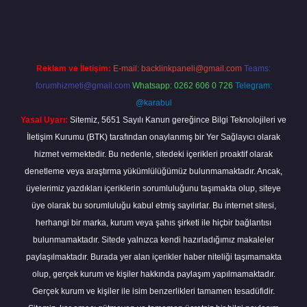
o giriş
vdcasino bahis sitesi
betexper.xyz
betci güncel giriş
https:/
Reklam ve İletişim:
E-mail:
backlinkpaneli@gmail.com
Teams:
forumhizmeti@gmail.com
Whatsapp: 0262 606 0 726
Telegram:
@karabul
Yasal Uyarı:
Sitemiz, 5651 Sayılı Kanun gereğince Bilgi Teknolojileri ve
İletişim Kurumu (BTK) tarafından onaylanmış bir Yer Sağlayıcı olarak
hizmet vermektedir. Bu nedenle, sitedeki içerikleri proaktif olarak
denetleme veya araştırma yükümlülüğümüz bulunmamaktadır. Ancak,
üyelerimiz yazdıkları içeriklerin sorumluluğunu taşımakta olup, siteye
üye olarak bu sorumluluğu kabul etmiş sayılırlar. Bu internet sitesi,
herhangi bir marka, kurum veya şahıs şirketi ile hiçbir bağlantısı
bulunmamaktadır. Sitede yalnızca kendi hazırladığımız makaleler
paylaşılmaktadır. Burada yer alan içerikler haber niteliği taşımamakta
olup, gerçek kurum ve kişiler hakkında paylaşım yapılmamaktadır.
Gerçek kurum ve kişiler ile isim benzerlikleri tamamen tesadüfidir.