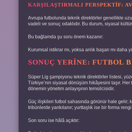
KARŞILAŞTIRMALI PERSPEKTIF: A
Avrupa futbolunda teknik direktörler genellikle uzu
vadeli ve sonuç odaklıdır. Bu durum, siyasal kültürd
Bu bağlamda şu soru önem kazanır:
Kurumsal istikrar mı, yoksa anlık başarı mı daha 
SONUÇ YERINE: FUTBOL B
Süper Lig şampiyonu teknik direktörler listesi, yüze
Türkiye’nin siyasal dönüşüm hikâyesini taşır. Her t
dönemin yönetim anlayışının temsilcisidir.
Güç ilişkileri futbol sahasında görünür hale gelir; 
tribünlerde yankılanır; yurttaşlık ise bir forma ren
Son soru ise hâlâ açıktır: