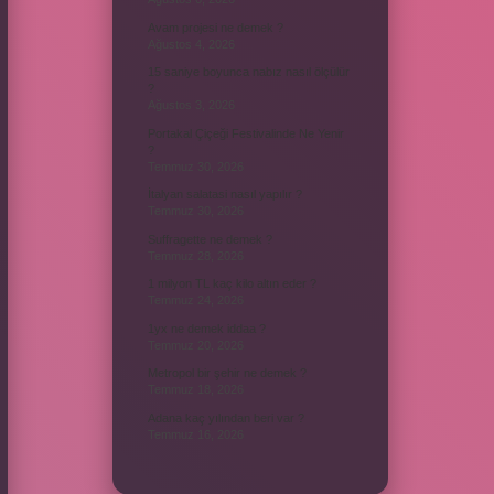
Avam projesi ne demek ?
Ağustos 4, 2026
15 saniye boyunca nabız nasıl ölçülür
?
Ağustos 3, 2026
Portakal Çiçeği Festivalinde Ne Yenir
?
Temmuz 30, 2026
İtalyan salatasi nasıl yapılır ?
Temmuz 30, 2026
Suffragette ne demek ?
Temmuz 28, 2026
1 milyon TL kaç kilo altın eder ?
Temmuz 24, 2026
1yx ne demek iddaa ?
Temmuz 20, 2026
Metropol bir şehir ne demek ?
Temmuz 18, 2026
Adana kaç yılından beri var ?
Temmuz 16, 2026