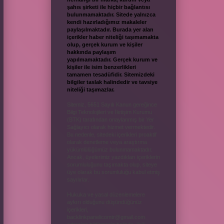
şahıs şirketi ile hiçbir bağlantısı
bulunmamaktadır. Sitede yalnızca
kendi hazırladığımız makaleler
paylaşılmaktadır. Burada yer alan
içerikler haber niteliği taşımamakta
olup, gerçek kurum ve kişiler
hakkında paylaşım
yapılmamaktadır. Gerçek kurum ve
kişiler ile isim benzerlikleri
tamamen tesadüfidir. Sitemizdeki
bilgiler taslak halindedir ve tavsiye
niteliği taşımazlar.
Sitemiz, 5651 Sayılı Kanun gereğince
Bilgi Teknolojileri ve İletişim Kurumu
(BTK) tarafından onaylanmış bir Yer
Sağlayıcı olarak hizmet vermektedir.
Bu nedenle, sitedeki içerikleri proaktif
olarak denetleme veya araştırma
yükümlülüğümüz bulunmamaktadır.
Ancak, üyelerimiz yazdıkları içeriklerin
sorumluluğunu taşımakta olup, siteye
üye olarak bu sorumluluğu kabul etmiş
sayılırlar.
Hukuka ve yasal düzenlemelere
aykırı olduğunu düşündüğünüz
içerikleri,
backlinkpanelicomtr@gmail.com