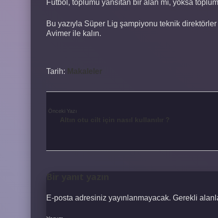
Futbol, toplumu yansıtan bir alan mı, yoksa topl
Bu yazıyla Süper Lig şampiyonu teknik direktörler 
Avimer ile kalın.
Tarih:
Makaleler
Önceki Yazı
Altın otu cilt için nasıl kullanılır ?
Bir yanıt yazın
E-posta adresiniz yayınlanmayacak.
Gerekli alan