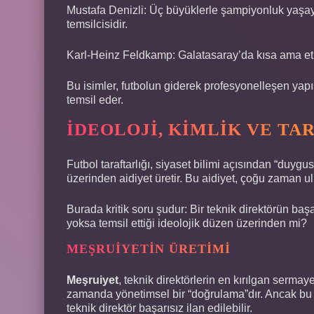
Mustafa Denizli: Üç büyüklerle şampiyonluk yaşaya
temsilcisidir.
Karl-Heinz Feldkamp: Galatasaray’da kısa ama etki
Bu isimler, futbolun giderek profesyonelleşen yapı
temsil eder.
İDEOLOJI, KIMLIK VE TA
Futbol taraftarlığı, siyaset bilimi açısından “duygu
üzerinden aidiyet üretir. Bu aidiyet, çoğu zaman ul
Burada kritik soru şudur: Bir teknik direktörün baş
yoksa temsil ettiği ideolojik düzen üzerinden mi?
MEŞRUIYETIN ÜRETIMI
Meşruiyet
, teknik direktörlerin en kırılgan sermaye
zamanda yönetimsel bir “doğrulama”dır. Ancak bu me
teknik direktör başarısız ilan edilebilir.