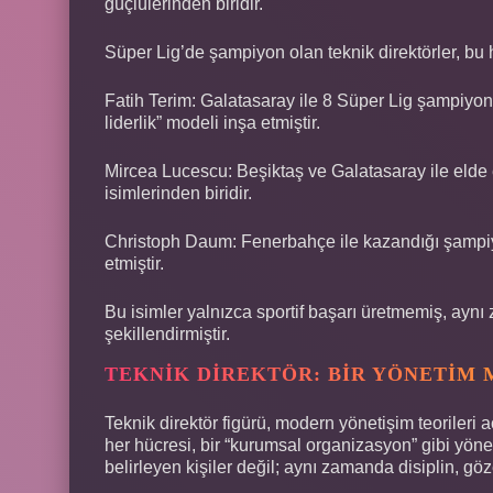
güçlülerinden biridir.
Süper Lig’de şampiyon olan teknik direktörler, bu h
Fatih Terim: Galatasaray ile 8 Süper Lig şampiyo
liderlik” modeli inşa etmiştir.
Mircea Lucescu: Beşiktaş ve Galatasaray ile elde et
isimlerinden biridir.
Christoph Daum: Fenerbahçe ile kazandığı şampiyon
etmiştir.
Bu isimler yalnızca sportif başarı üretmemiş, aynı
şekillendirmiştir.
TEKNIK DIREKTÖR: BIR YÖNETIM 
Teknik direktör figürü, modern yönetişim teorileri a
her hücresi, bir “kurumsal organizasyon” gibi yöneti
belirleyen kişiler değil; aynı zamanda disiplin, g