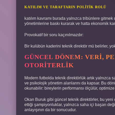
KATILIM VE TARAFTARIN POLITIK ROLÜ
katılım
kavramı burada yalnızca tribünlere gitmek d
yönetimlerine baskı kurarak ve hatta ekonomik kararla
Provokatif bir soru kaçınılmazdır:
Bir kulübün kaderini teknik direktör mü belirler, yok
GÜNCEL DÖNEM: VERI, P
OTORITERLIK
Modern futbolda teknik direktörlük artık yalnızca sa
ve psikolojik yönetim alanlarını da kapsar. Bu dö
okunabilir: bireylerin performansı ölçülür, optimize 
Okan Buruk gibi güncel teknik direktörler, bu yeni 
ettiği şampiyonluklar, yalnızca saha içi başarı de
anlayışının da bir sonucudur.