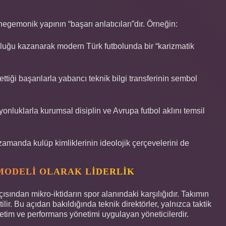
egemonik yapının “başarı anlatıcıları”dır. Örneğin:
nluğu kazanarak modern Türk futbolunda bir “karizmatik
tiği başarılarla yabancı teknik bilgi transferinin sembol
luklarla kurumsal disiplin ve Avrupa futbol aklını temsil
 zamanda kulüp kimliklerinin ideolojik çerçevelerini de
MODELI OLARAK LIDERLIK
çısından mikro-iktidarın spor alanındaki karşılığıdır. Takımın
lir. Bu açıdan bakıldığında teknik direktörler, yalnızca taktik
özetim ve performans yönetimi uygulayan yöneticilerdir.