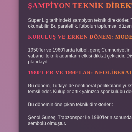
ŞAMPIYON TEKNIK DIREK
Süper Lig tarihindeki şampiyon teknik direktörler
okunabilir. Bu paralellik, futbolun toplumsal düzen
KURULUŞ VE ERKEN DÖNEM: MOD
1950’ler ve 1960’larda futbol, genç Cumhuriyet’i
yabancı teknik adamların etkisi dikkat çekicidir. Dis
plandaydı.
1980’LER VE 1990’LAR: NEOLIBER
Bu dönem, Türkiye’de neoliberal politikaların yüksel
temsil eder. Kulüpler artık yalnızca spor kulübü de
Bu dönemin öne çıkan teknik direktörleri:
Şenol Güneş: Trabzonspor ile 1980’lerin sonunda 
sembolü olmuştur.