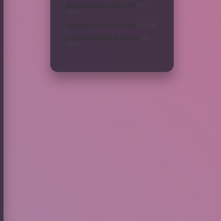
Akrep Burcu Nasıl Özür Diler
için
admin
Akrep Burcu Nasıl Özür Diler
için
Yeliz
Kavramalar Nerelerde Kullanılır
için
admin