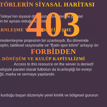
TÖRLERIN SIYASAL HARITASI
403
, Türkiye’nin siyasal dönüşüm dönemleriyle paralel
in bir aynası olduğunu gösterir.
ERNLEŞME VE MERKEZILEŞME
n modernleşme projesinin bir uzantısıydı. Bu dönemde
iplin, taktiksel rasyonalite ve “Batılı spor bilimi” anlayışı ön
FORBIDDEN
AL DÖNÜŞÜM VE KULÜP KAPITALIZMI
Access to this resource on the server is denied!
işiyle paralel olarak futbolun da ticarileştiği bir evreyi
ğil, marka ve sermaye yapılarıdır.
kurduğu başarı düzeniyle yerel kimlik ve bölgesel gururun