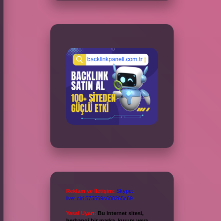
Reklam ve İletişim:
Skype:
live:.cid.575569c608265c69
Yasal Uyarı:
Bu internet sitesi,
herhangi bir marka, kurum veya