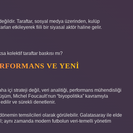
eğildir. Taraftar, sosyal medya üzerinden, kulüp
rı etkileyerek fiili bir siyasal aktör haline gelir.
sa kolektif taraftar baskısı mı?
ERFORMANS VE YENI
ha içi strateji değil, veri analitiği, performans mühendisliği
nüşüm, Michel Foucault’nun “biyopolitika” kavramıyla
edilir ve sürekli denetlenir.
dönemin temsilcileri olarak görülebilir. Galatasaray ile elde
ğil; aynı zamanda modern futbolun veri-temelli yönetim