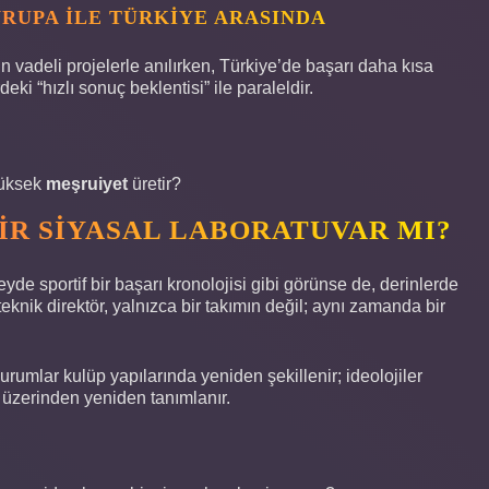
VRUPA ILE TÜRKIYE ARASINDA
n vadeli projelerle anılırken, Türkiye’de başarı daha kısa
eki “hızlı sonuç beklentisi” ile paraleldir.
yüksek
meşruiyet
üretir?
IR SIYASAL LABORATUVAR MI?
yde sportif bir başarı kronolojisi gibi görünse de, derinlerde
eknik direktör, yalnızca bir takımın değil; aynı zamanda bir
kurumlar kulüp yapılarında yeniden şekillenir; ideolojiler
gi üzerinden yeniden tanımlanır.