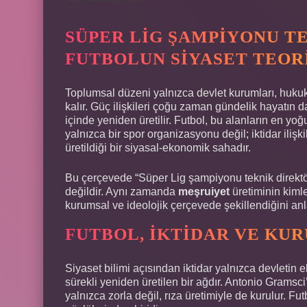
SÜPER LIG ŞAMPIYONU T
FUTBOLUN SIYASET TEORI
Toplumsal düzeni yalnızca devlet kurumları, huku
kalır. Güç ilişkileri çoğu zaman gündelik hayatın d
içinde yeniden üretilir. Futbol, bu alanların en yoğ
yalnızca bir spor organizasyonu değil; iktidar ilişki
üretildiği bir siyasal-ekonomik sahadır.
Bu çerçevede “Süper Lig şampiyonu teknik direktörl
değildir. Aynı zamanda
meşruiyet
üretiminin kimle
kurumsal ve ideolojik çerçevede şekillendiğini anla
FUTBOL, İKTIDAR VE K
Siyaset bilimi açısından iktidar yalnızca devletin e
sürekli yeniden üretilen bir ağdır. Antonio Grams
yalnızca zorla değil, rıza üretimiyle de kurulur. F