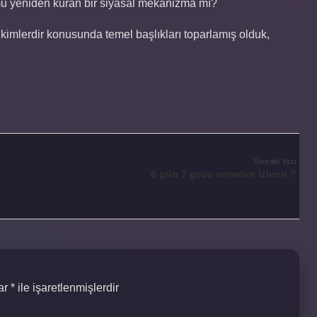
umu yeniden kuran bir siyasal mekanizma mı?
kimlerdir konusunda temel başlıkları toparlamış olduk,
Sonraki Yazı
6 gün 7 gece nereden izlenir ?
lar
*
ile işaretlenmişlerdir