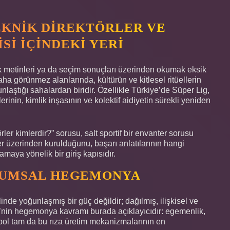
EKNIK DIREKTÖRLER VE
SI İÇINDEKI YERI
k metinleri ya da seçim sonuçları üzerinden okumak eksik
aha görünmez alanlarında, kültürün ve kitlesel ritüellerin
unlaştığı sahalardan biridir. Özellikle Türkiye’de Süper Lig,
lerinin, kimlik inşasının ve kolektif aidiyetin sürekli yeniden
er kimlerdir?” sorusu, salt sportif bir envanter sorusu
r üzerinden kurulduğunu, başarı anlatılarının hangi
maya yönelik bir giriş kapısıdır.
URUMSAL HEGEMONYA
linde yoğunlaşmış bir güç değildir; dağılmış, ilişkisel ve
ci’nin hegemonya kavramı burada açıklayıcıdır: egemenlik,
utbol tam da bu rıza üretim mekanizmalarının en