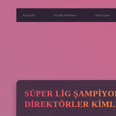
Anasayfa
Gizlilik Politikası
Yasal Uyarı
SÜPER LIG ŞAMPIYO
DIREKTÖRLER KIML
Tarih: Haziran 17, 2026