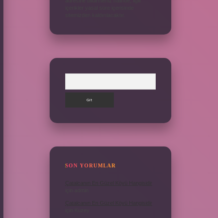
adresine bildirmeniz halinde, ilgili
içerikler yasal süre içerisinde
sitemizden kaldırılacaktır.
Arama
SON YORUMLAR
Çatalcanın En Güzel Köyü Hangisidir
için
admin
Çatalcanın En Güzel Köyü Hangisidir
için
Kuzey