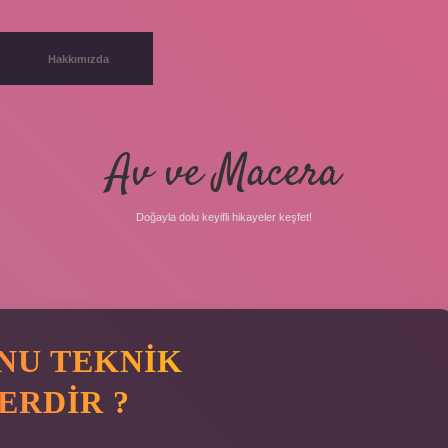
Hakkımızda
Av ve Macera
Doğayla dolu keyifli hikayeler keşfet!
NU TEKNIK
ERDIR ?