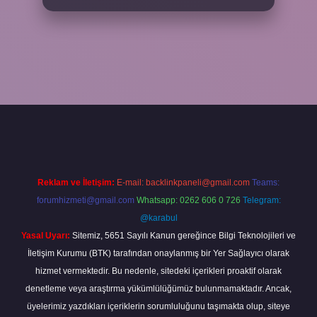
bahis sitesi
betexper.xyz
betci güncel giriş
https://betci.bet/
betci g
Reklam ve İletişim:
E-mail:
backlinkpaneli@gmail.com
Teams:
forumhizmeti@gmail.com
Whatsapp: 0262 606 0 726
Telegram:
@karabul
Yasal Uyarı:
Sitemiz, 5651 Sayılı Kanun gereğince Bilgi Teknolojileri ve
İletişim Kurumu (BTK) tarafından onaylanmış bir Yer Sağlayıcı olarak
hizmet vermektedir. Bu nedenle, sitedeki içerikleri proaktif olarak
denetleme veya araştırma yükümlülüğümüz bulunmamaktadır. Ancak,
üyelerimiz yazdıkları içeriklerin sorumluluğunu taşımakta olup, siteye