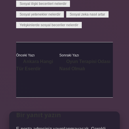
Sosyal ilişki becerileri nelerdir
Sosyal yetenekler nelerdir
Sosyal zeka nasıl artar
Yetişkinlerde sosyal beceriler nelerdir
Önceki Yazı
Sonraki Yazı
Ankara Hangi
Oyun Terapisi Odası
Tür Eserdir
Nasıl Olmalı
Bir yanıt yazın
E-posta adresiniz yayınlanmayacak.
Gerekli