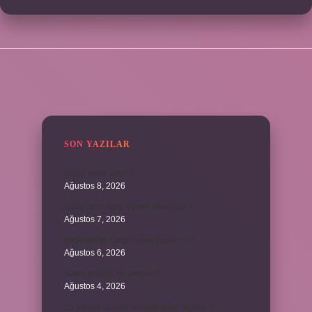
SIDEBAR
SON YAZILAR
Swap nedir polis ?
Ağustos 8, 2026
Kadınların edep yerleri neresidir ?
Ağustos 7, 2026
Bebeklerde calpol uyku yapar mı ?
Ağustos 6, 2026
Avam projesi ne demek ?
Ağustos 4, 2026
15 saniye boyunca nabız nasıl ölçülür ?