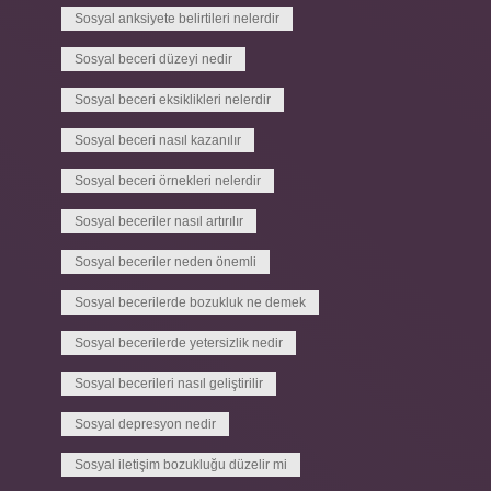
Sosyal anksiyete belirtileri nelerdir
Sosyal beceri düzeyi nedir
Sosyal beceri eksiklikleri nelerdir
Sosyal beceri nasıl kazanılır
Sosyal beceri örnekleri nelerdir
Sosyal beceriler nasıl artırılır
Sosyal beceriler neden önemli
Sosyal becerilerde bozukluk ne demek
Sosyal becerilerde yetersizlik nedir
Sosyal becerileri nasıl geliştirilir
Sosyal depresyon nedir
Sosyal iletişim bozukluğu düzelir mi