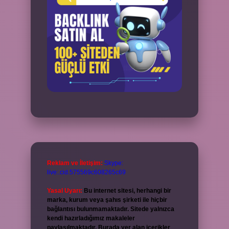
Reklam ve İletişim:
Skype:
live:.cid.575569c608265c69
Yasal Uyarı:
Bu internet sitesi, herhangi bir
marka, kurum veya şahıs şirketi ile hiçbir
bağlantısı bulunmamaktadır. Sitede yalnızca
kendi hazırladığımız makaleler
paylaşılmaktadır. Burada yer alan içerikler