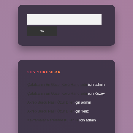
Arama
SON YORUMLAR
Çatalcanın En Güzel Köyü Hangisidir
için
admin
Çatalcanın En Güzel Köyü Hangisidir
için
Kuzey
Akrep Burcu Nasıl Özür Diler
için
admin
Akrep Burcu Nasıl Özür Diler
için
Yeliz
Kavramalar Nerelerde Kullanılır
için
admin