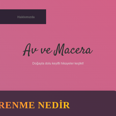
Hakkımızda
Av ve Macera
Doğayla dolu keyifli hikayeler keşfet!
RENME NEDIR