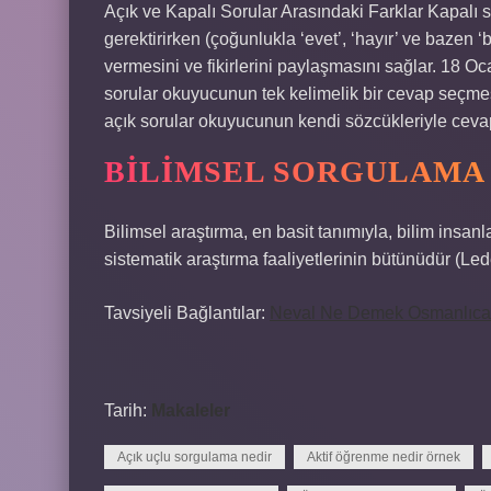
Açık ve Kapalı Sorular Arasındaki Farklar Kapalı 
gerektirirken (çoğunlukla ‘evet’, ‘hayır’ ve bazen 
vermesini ve fikirlerini paylaşmasını sağlar. 18 O
sorular okuyucunun tek kelimelik bir cevap seçmesin
açık sorular okuyucunun kendi sözcükleriyle cevap 
BILIMSEL SORGULAMA 
Bilimsel araştırma, en basit tanımıyla, bilim insa
sistematik araştırma faaliyetlerinin bütünüdür (
Tavsiyeli Bağlantılar:
Neval Ne Demek Osmanlıca
Tarih:
Makaleler
Açık uçlu sorgulama nedir
Aktif öğrenme nedir örnek