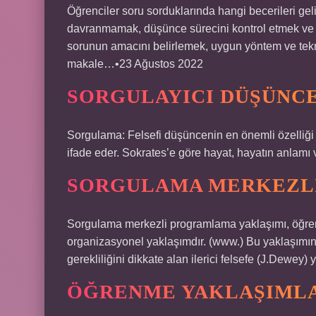
Öğrenciler soru sorduklarında hangi becerileri geli
davranmamak, düşünce sürecini kontrol etmek ve 
sorunun amacını belirlemek, uygun yöntem ve tekni
makale…•23 Ağustos 2022
SORGULAYICI DÜŞÜNCE
Sorgulama: Felsefi düşüncenin en önemli özelliği s
ifade eder. Sokrates’e göre hayat, hayatın anlamı 
SORGULAMA MERKEZLI
Sorgulama merkezli programlama yaklaşımı, öğrenc
organizasyonel yaklaşımdır. (www.) Bu yaklaşımın 
gerekliliğini dikkate alan ilerici felsefe (J.Dewey) 
ÖĞRENME YAKLAŞIMLA