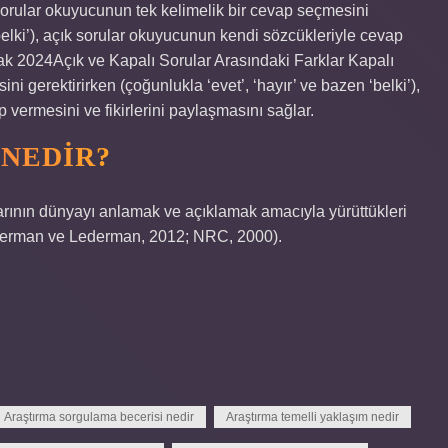
sorular okuyucunun tek kelimelik bir cevap seçmesini
‘belki’), açık sorular okuyucunun kendi sözcükleriyle cevap
cak 2024Açık ve Kapalı Sorular Arasındaki Farklar Kapalı
i gerektirirken (çoğunlukla ‘evet’, ‘hayır’ ve bazen ‘belki’),
vermesini ve fikirlerini paylaşmasını sağlar.
NEDIR?
nlarının dünyayı anlamak ve açıklamak amacıyla yürüttükleri
Lederman ve Lederman, 2012; NRC, 2000).
Araştırma sorgulama becerisi nedir
Araştırma temelli yaklaşım nedir