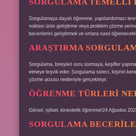
SORGULAMA TEMELLI F
Sorgulamaya dayalı öğrenme, yapılandırmacı teori
noktası ürün geliştirme veya problem çözme yerin
becerilerini geliştirmek ve onlara nasıl öğrenecekle
ARAŞTIRMA SORGULAMA
Sorgulama, bireyleri soru sormaya, keşifler yapmay
etmeye teşvik eder. Sorgulama süreci, kişinin kend
çözme arzusu nedeniyle gerçekleşir.
ÖĞRENME TÜRLERI NE
Görsel, işitsel, kinestetik öğrenme!24 Ağustos 20
SORGULAMA BECERILE