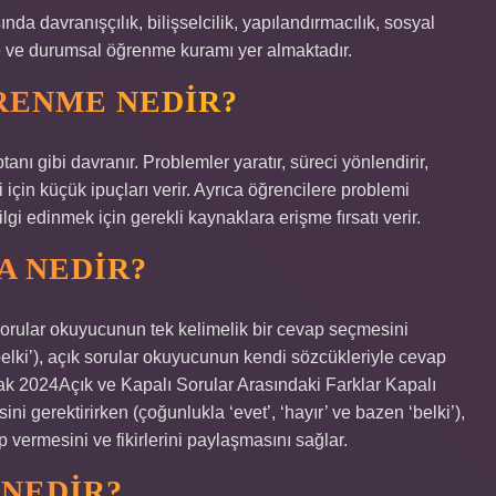
a davranışçılık, bilişselcilik, yapılandırmacılık, sosyal
ve durumsal öğrenme kuramı yer almaktadır.
RENME NEDIR?
ı gibi davranır. Problemler yaratır, süreci yönlendirir,
 için küçük ipuçları verir. Ayrıca öğrencilere problemi
bilgi edinmek için gerekli kaynaklara erişme fırsatı verir.
A NEDIR?
sorular okuyucunun tek kelimelik bir cevap seçmesini
‘belki’), açık sorular okuyucunun kendi sözcükleriyle cevap
cak 2024Açık ve Kapalı Sorular Arasındaki Farklar Kapalı
i gerektirirken (çoğunlukla ‘evet’, ‘hayır’ ve bazen ‘belki’),
vermesini ve fikirlerini paylaşmasını sağlar.
NEDIR?