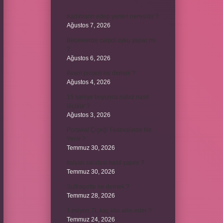
Kadınların edep yerleri neresidir ?
Ağustos 7, 2026
Bebeklerde calpol uyku yapar mı
?
Ağustos 6, 2026
Avam projesi ne demek ?
Ağustos 4, 2026
15 saniye boyunca nabız nasıl
ölçülür ?
Ağustos 3, 2026
Portakal Çiçeği Festivalinde Ne
Yenir ?
Temmuz 30, 2026
İtalyan salatasi nasıl yapılır ?
Temmuz 30, 2026
Suffragette ne demek ?
Temmuz 28, 2026
1 milyon TL kaç kilo altın eder ?
Temmuz 24, 2026