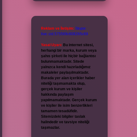
Reklam ve İletişim:
Skype:
live:.cid.575569c608265c69
Yasal Uyarı:
Bu internet sitesi,
herhangi bir marka, kurum veya
şahıs şirketi ile hiçbir bağlantısı
bulunmamaktadır. Sitede
yalnızca kendi hazırladığımız
makaleler paylaşılmaktadır.
Burada yer alan içerikler haber
niteliği taşımamakta olup,
gerçek kurum ve kişiler
hakkında paylaşım
yapılmamaktadır. Gerçek kurum
ve kişiler ile isim benzerlikleri
tamamen tesadüfidir.
Sitemizdeki bilgiler taslak
halindedir ve tavsiye niteliği
taşımazlar.