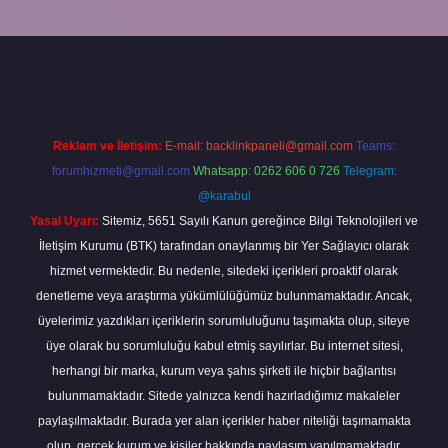
ş
vdcasino bahis sitesi
betexper.xyz
betci güncel giriş
https://betci.
Reklam ve İletişim:
E-mail:
backlinkpaneli@gmail.com
Teams:
forumhizmeti@gmail.com
Whatsapp: 0262 606 0 726
Telegram:
@karabul
Yasal Uyarı:
Sitemiz, 5651 Sayılı Kanun gereğince Bilgi Teknolojileri ve
İletişim Kurumu (BTK) tarafından onaylanmış bir Yer Sağlayıcı olarak
hizmet vermektedir. Bu nedenle, sitedeki içerikleri proaktif olarak
denetleme veya araştırma yükümlülüğümüz bulunmamaktadır. Ancak,
üyelerimiz yazdıkları içeriklerin sorumluluğunu taşımakta olup, siteye
üye olarak bu sorumluluğu kabul etmiş sayılırlar. Bu internet sitesi,
herhangi bir marka, kurum veya şahıs şirketi ile hiçbir bağlantısı
bulunmamaktadır. Sitede yalnızca kendi hazırladığımız makaleler
paylaşılmaktadır. Burada yer alan içerikler haber niteliği taşımamakta
olup, gerçek kurum ve kişiler hakkında paylaşım yapılmamaktadır.