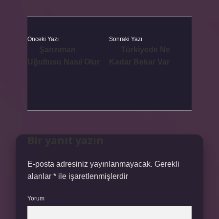
Önceki Yazı
Sonraki Yazı
Şanzıman
Türkiyede Ne
Uğultusu Nasıl Olur
Kadar Bekar Var
Bir yanıt yazın
E-posta adresiniz yayınlanmayacak.
Gerekli
alanlar
*
ile işaretlenmişlerdir
Yorum