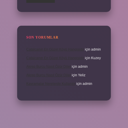
SON YORUMLAR
Çatalcanın En Güzel Köyü Hangisidir
için
admin
Çatalcanın En Güzel Köyü Hangisidir
için
Kuzey
Akrep Burcu Nasıl Özür Diler
için
admin
Akrep Burcu Nasıl Özür Diler
için
Yeliz
Kavramalar Nerelerde Kullanılır
için
admin