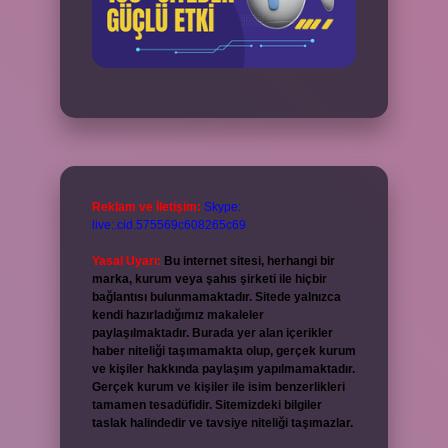
Reklam ve İletişim:
Skype:
live:.cid.575569c608265c69
Yasal Uyarı:
Bu internet sitesi, herhangi bir
marka, kurum veya şahıs şirketi ile hiçbir
bağlantısı bulunmamaktadır. Sitede yalnızca
kendi hazırladığımız makaleler
paylaşılmaktadır. Burada yer alan içerikler
haber niteliği taşımamakta olup, gerçek kurum
ve kişiler hakkında paylaşım yapılmamaktadır.
Gerçek kurum ve kişiler ile isim benzerlikleri
tamamen tesadüfidir. Sitemizdeki bilgiler
taslak halindedir ve tavsiye niteliği taşımazlar.