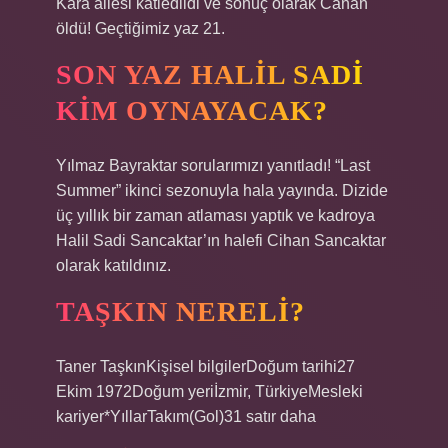
Kara ailesi katledildi ve sonuç olarak Canan
öldü! Geçtiğimiz yaz 21.
SON YAZ HALIL SADI
KIM OYNAYACAK?
Yılmaz Bayraktar sorularımızı yanıtladı! “Last
Summer” ikinci sezonuyla hala yayında. Dizide
üç yıllık bir zaman atlaması yaptık ve kadroya
Halil Sadi Sancaktar’ın halefi Cihan Sancaktar
olarak katıldınız.
TAŞKIN NERELI?
Taner TaşkınKişisel bilgilerDoğum tarihi27
Ekim 1972Doğum yeriİzmir, TürkiyeMesleki
kariyer*YıllarTakım(Gol)31 satır daha