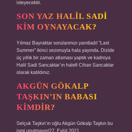
isteyecektir.
SON YAZ HALIL SADI
KIM OYNAYACAK?
Yılmaz Bayraktar sorularımızı yanıtladı! “Last
Summer” ikinci sezonuyla hala yayında. Dizide
üç yıllık bir zaman atlaması yaptık ve kadroya
Halil Sadi Sancaktar’ın halefi Cihan Sancaktar
olarak katıldınız.
AKGÜN GÖKALP
TAŞKIN’IN BABASI
KIMDIR?
Selçuk Taşkın’ın oğlu Akgün Gökalp Taşkın bu
ismi unutmayın!27. Eylül 2021