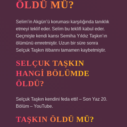
ÖLDÜ MÜ?
Selim’in Akgün’ü koruması karşılığında tanıklık
etmeyi teklif eder. Selim bu teklifi kabul eder.
Geçmişte kendi karısı Semiha Yıldız Taşkın’ın
ölümünü emretmiştir. Uzun bir süre sonra
Selçuk Taşkın itibarını tamamen kaybetmiştir.
SELÇUK TAŞKIN
HANGI BÖLÜMDE
ÖLDÜ?
Selçuk Taşkın kendini feda etti! – Son Yaz 20.
Bölüm – YouTube.
TAŞKIN ÖLDÜ MÜ?