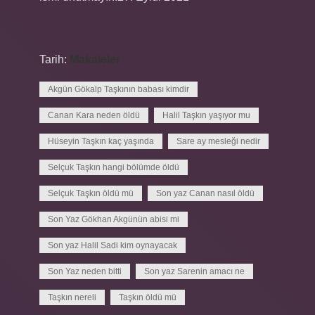
Tarih:
Makaleler
Akgün Gökalp Taşkının babası kimdir
Canan Kara neden öldü
Halil Taşkın yaşıyor mu
Hüseyin Taşkın kaç yaşında
Sare ay mesleği nedir
Selçuk Taşkın hangi bölümde öldü
Selçuk Taşkın öldü mü
Son yaz Canan nasıl öldü
Son Yaz Gökhan Akgünün abisi mi
Son yaz Halil Sadi kim oynayacak
Son Yaz neden bitti
Son yaz Sarenin amacı ne
Taşkın nereli
Taşkın öldü mü