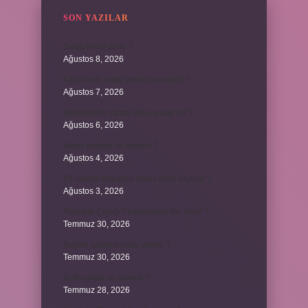
SON YAZILAR
Swap nedir polis ?
Ağustos 8, 2026
Kadınların edep yerleri neresidir ?
Ağustos 7, 2026
Bebeklerde calpol uyku yapar mı ?
Ağustos 6, 2026
Avam projesi ne demek ?
Ağustos 4, 2026
15 saniye boyunca nabız nasıl ölçülür ?
Ağustos 3, 2026
Portakal Çiçeği Festivalinde Ne Yenir ?
Temmuz 30, 2026
İtalyan salatasi nasıl yapılır ?
Temmuz 30, 2026
Suffragette ne demek ?
Temmuz 28, 2026