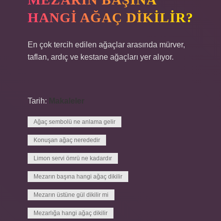
HANGI AĞAÇ DIKILIR?
En çok tercih edilen ağaçlar arasında mürver,
taflan, ardıç ve kestane ağaçları yer alıyor.
Tarih:
Makaleler
Ağaç sembolü ne anlama gelir
Konuşan ağaç nerededir
Limon servi ömrü ne kadardır
Mezarın başına hangi ağaç dikilir
Mezarın üstüne gül dikilir mi
Mezarlığa hangi ağaç dikilir