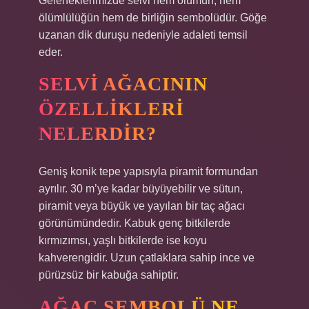
Geleneklerimizde selvi hem ölümün, hem
ölümlülüğün hem de birliğin sembolüdür. Göğe
uzanan dik duruşu nedeniyle adaleti temsil
eder.
SELVI AĞACININ
ÖZELLIKLERI
NELERDIR?
Geniş konik tepe yapısıyla piramit formundan
ayrılır. 30 m’ye kadar büyüyebilir ve sütun,
piramit veya büyük ve yayılan bir taç ağacı
görünümündedir. Kabuk genç bitkilerde
kırmızımsı, yaşlı bitkilerde ise koyu
kahverengidir. Uzun çatlaklara sahip ince ve
pürüzsüz bir kabuğa sahiptir.
AĞAÇ SEMBOLÜ NE