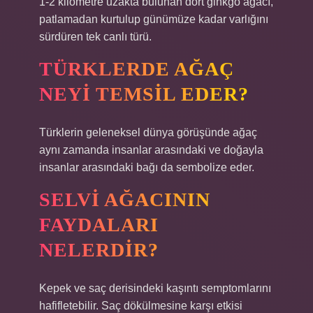
1-2 kilometre uzakta bulunan dört ginkgo ağacı,
patlamadan kurtulup günümüze kadar varlığını
sürdüren tek canlı türü.
TÜRKLERDE AĞAÇ
NEYI TEMSIL EDER?
Türklerin geleneksel dünya görüşünde ağaç
aynı zamanda insanlar arasındaki ve doğayla
insanlar arasındaki bağı da sembolize eder.
SELVI AĞACININ
FAYDALARI
NELERDIR?
Kepek ve saç derisindeki kaşıntı semptomlarını
hafifletebilir. Saç dökülmesine karşı etkisi