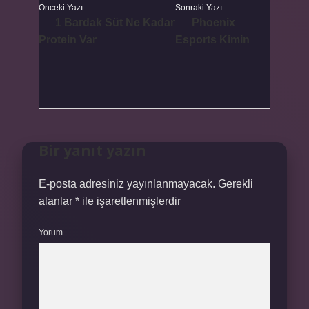
Önceki Yazı
Sonraki Yazı
1 Bardak Süt Ne Kadar
Phoenix
Protein Var
Esports Kimin
Bir yanıt yazın
E-posta adresiniz yayınlanmayacak.
Gerekli
alanlar
*
ile işaretlenmişlerdir
Yorum