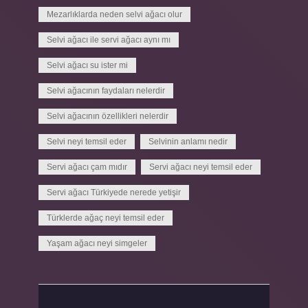
Mezarlıklarda neden selvi ağacı olur
Selvi ağacı ile servi ağacı aynı mı
Selvi ağacı su ister mi
Selvi ağacının faydaları nelerdir
Selvi ağacının özellikleri nelerdir
Selvi neyi temsil eder
Selvinin anlamı nedir
Servi ağacı çam mıdır
Servi ağacı neyi temsil eder
Servi ağacı Türkiyede nerede yetişir
Türklerde ağaç neyi temsil eder
Yaşam ağacı neyi simgeler