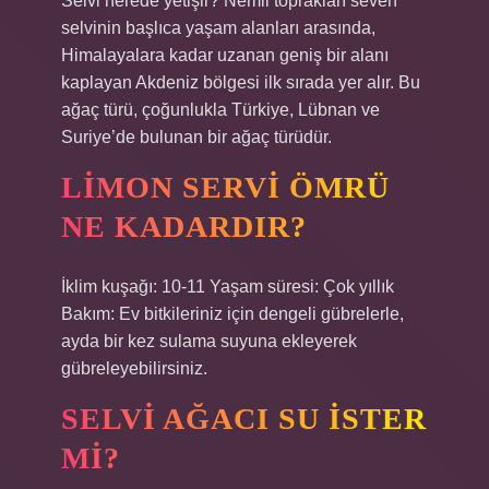
Selvi nerede yetişir? Nemli toprakları seven
selvinin başlıca yaşam alanları arasında,
Himalayalara kadar uzanan geniş bir alanı
kaplayan Akdeniz bölgesi ilk sırada yer alır. Bu
ağaç türü, çoğunlukla Türkiye, Lübnan ve
Suriye’de bulunan bir ağaç türüdür.
LIMON SERVI ÖMRÜ
NE KADARDIR?
İklim kuşağı: 10-11 Yaşam süresi: Çok yıllık
Bakım: Ev bitkileriniz için dengeli gübrelerle,
ayda bir kez sulama suyuna ekleyerek
gübreleyebilirsiniz.
SELVI AĞACI SU ISTER
MI?