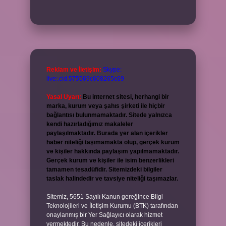
Reklam ve İletişim:
Skype:
live:.cid.575569c608265c69
Yasal Uyarı:
Bu internet sitesi, herhangi bir
marka, kurum veya şahıs şirketi ile hiçbir
bağlantısı bulunmamaktadır. Sitede yalnızca
kendi hazırladığımız makaleler
paylaşılmaktadır. Burada yer alan içerikler
haber niteliği taşımamakta olup, gerçek kurum
ve kişiler hakkında paylaşım yapılmamaktadır.
Gerçek kurum ve kişiler ile isim benzerlikleri
tamamen tesadüfidir. Sitemizdeki bilgiler
taslak halindedir ve tavsiye niteliği taşımazlar.
Sitemiz, 5651 Sayılı Kanun gereğince Bilgi
Teknolojileri ve İletişim Kurumu (BTK) tarafından
onaylanmış bir Yer Sağlayıcı olarak hizmet
vermektedir. Bu nedenle, sitedeki içerikleri