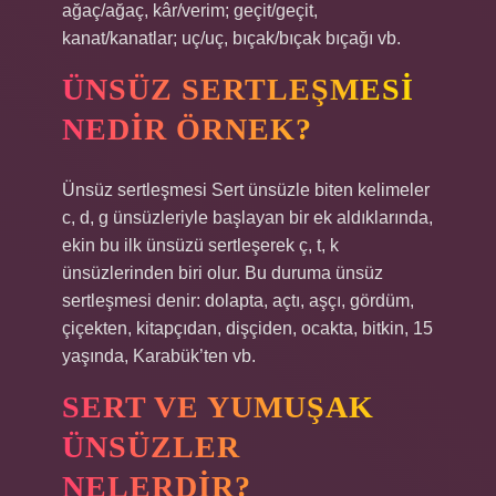
ağaç/ağaç, kâr/verim; geçit/geçit,
kanat/kanatlar; uç/uç, bıçak/bıçak bıçağı vb.
ÜNSÜZ SERTLEŞMESI
NEDIR ÖRNEK?
Ünsüz sertleşmesi Sert ünsüzle biten kelimeler
c, d, g ünsüzleriyle başlayan bir ek aldıklarında,
ekin bu ilk ünsüzü sertleşerek ç, t, k
ünsüzlerinden biri olur. Bu duruma ünsüz
sertleşmesi denir: dolapta, açtı, aşçı, gördüm,
çiçekten, kitapçıdan, dişçiden, ocakta, bitkin, 15
yaşında, Karabük’ten vb.
SERT VE YUMUŞAK
ÜNSÜZLER
NELERDIR?