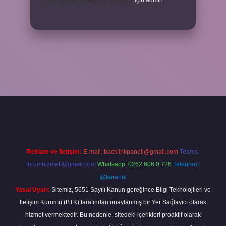
Kavramalar Nerelerde Kullanılır
için
admin
no bahis sitesi
betexper.xyz
betci güncel giriş
https://betci.bet/
betc
Reklam ve İletişim:
E-mail:
backlinkpaneli@gmail.com
Teams:
forumhizmeti@gmail.com
Whatsapp: 0262 606 0 726
Telegram:
@karabul
Yasal Uyarı:
Sitemiz, 5651 Sayılı Kanun gereğince Bilgi Teknolojileri ve
İletişim Kurumu (BTK) tarafından onaylanmış bir Yer Sağlayıcı olarak
hizmet vermektedir. Bu nedenle, sitedeki içerikleri proaktif olarak