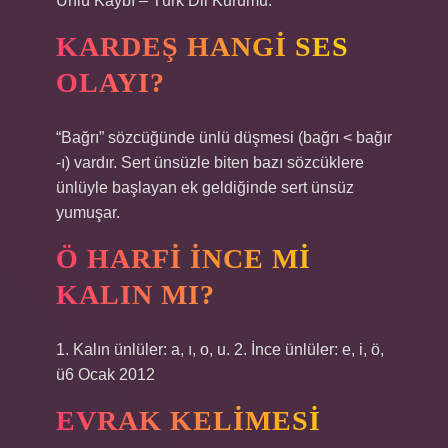
Ünlü Kaybı – Türk Dil Kurumu.
KARDEŞ HANGI SES
OLAYI?
“Bağrı” sözcüğünde ünlü düşmesi (bağrı < bağır
-ı) vardır. Sert ünsüzle biten bazı sözcüklere
ünlüyle başlayan ek geldiğinde sert ünsüz
yumuşar.
Ö HARFI INCE MI
KALIN MI?
1. Kalın ünlüler: a, ı, o, u. 2. İnce ünlüler: e, i, ö,
ü6 Ocak 2012
EVRAK KELIMESI