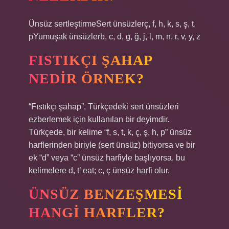
Ünsüz sertleştirmeSert ünsüzlerç, f, h, k, s, ş, t,
pYumuşak ünsüzlerb, c, d, g, ğ, j, l, m, n, r, v, y, z
FISTIKÇI ŞAHAP
NEDIR ÖRNEK?
“Fıstıkçı şahap”, Türkçedeki sert ünsüzleri
ezberlemek için kullanılan bir deyimdir.
Türkçede, bir kelime “f, s, t, k, ç, ş, h, p” ünsüz
harflerinden biriyle (sert ünsüz) bitiyorsa ve bir
ek “d” veya “c” ünsüz harfiyle başlıyorsa, bu
kelimelere d, t’ eat; c, ç ünsüz harfi olur.
ÜNSÜZ BENZEŞMESI
HANGI HARFLER?