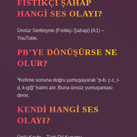
FISTIKÇI ŞAHAP
HANGI SES OLAYI?
Ünsüz Sertleşme (Fıstıkçı Şahap) (A1) –
YouTube.
PB’YE DÖNÜŞÜRSE NE
OLUR?
*Kelime sonuna doğru yumuşayarak “p-b, ç-c, t-
d, k-g/ğ” halini alır. Buna ünsüz yumuşaması
denir.
KENDI HANGI SES
OLAYI?