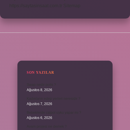
https://saytasinsaat.com.tr
Sitemap
SIDEBAR
SON YAZILAR
Swap nedir polis ?
Ağustos 8, 2026
Kadınların edep yerleri neresidir ?
Ağustos 7, 2026
Bebeklerde calpol uyku yapar mı ?
Ağustos 6, 2026
Avam projesi ne demek ?