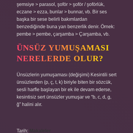
şemsiye > parasol, şoför > şoför / şoförlük,
eczane > ezza, bunlar > bunnar, vb. Bir ses
başka bir sese belirli bakımlardan
benzediğinde buna yarı benzerlik denir. Örnek:
pembe > pembe, çarşamba > Çarşamba, vb.
ÜNSÜZ YUMUŞAMASI
NERELERDE OLUR?
Ünsüzlerin yumuşaması (değişimi) Kesintili sert
ünsüzlerden (p, ç, t, k) biriyle biten bir sözcük,
sesli harfle başlayan bir ek ile devam ederse,
kesintisiz sert ünsüzler yumuşar ve “b, c, d, g,
ğ” halini alır.
Tarih:
Makaleler