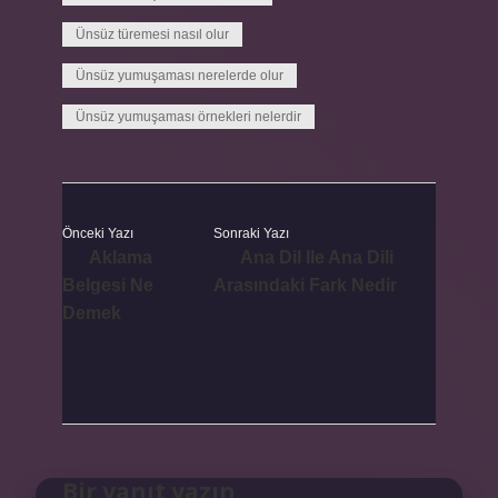
Ünsüz türemesi nasıl olur
Ünsüz yumuşaması nerelerde olur
Ünsüz yumuşaması örnekleri nelerdir
Önceki Yazı
Sonraki Yazı
Aklama
Ana Dil Ile Ana Dili
Belgesi Ne
Arasındaki Fark Nedir
Demek
Bir yanıt yazın