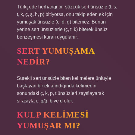
Türkçede herhangi bir sözcük sert ünsüzle (f, s,
t, k, ç, ş, h, p) bitiyorsa, onu takip eden ek için
yumuşak ünsüzle (c, d, g) bitemez. Bunun
yerine sert ünsüzlerle (ç, t, k) biterek ünsüz
benzeşmesi kuralı uygulanır.
SERT YUMUŞAMA
NEDIR?
Sürekli sert ünsüzle biten kelimelere ünlüyle
başlayan bir ek alındığında kelimenin
sonundaki ç, k, p, t ünsüzleri zayıflayarak
sırasıyla c, g/ğ, b ve d olur.
KULP KELIMESI
YUMUŞAR MI?