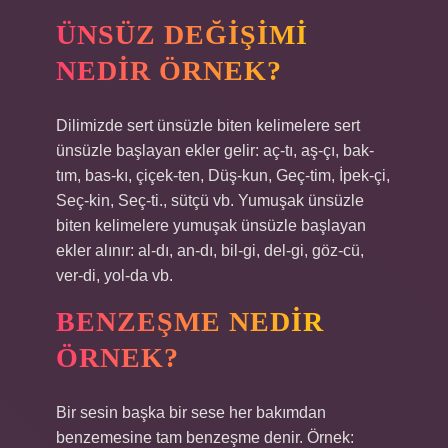
ÜNSÜZ DEĞIŞIMI
NEDIR ÖRNEK?
Dilimizde sert ünsüzle biten kelimelere sert
ünsüzle başlayan ekler gelir: aç-tı, aş-çı, bak-
tım, bas-kı, çiçek-ten, Düş-kun, Geç-tim, İpek-çi,
Seç-kin, Seç-ti., sütçü vb. Yumuşak ünsüzle
biten kelimelere yumuşak ünsüzle başlayan
ekler alınır: al-dı, an-dı, bil-gi, del-gi, göz-cü,
ver-di, yol-da vb.
BENZEŞME NEDIR
ÖRNEK?
Bir sesin başka bir sese her bakımdan
benzemesine tam benzeşme denir. Örnek: