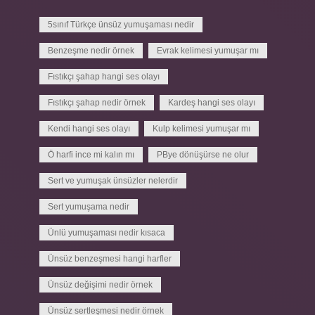
5sınıf Türkçe ünsüz yumuşaması nedir
Benzeşme nedir örnek
Evrak kelimesi yumuşar mı
Fıstıkçı şahap hangi ses olayı
Fıstıkçı şahap nedir örnek
Kardeş hangi ses olayı
Kendi hangi ses olayı
Kulp kelimesi yumuşar mı
Ö harfi ince mi kalın mı
PBye dönüşürse ne olur
Sert ve yumuşak ünsüzler nelerdir
Sert yumuşama nedir
Ünlü yumuşaması nedir kısaca
Ünsüz benzeşmesi hangi harfler
Ünsüz değişimi nedir örnek
Ünsüz sertleşmesi nedir örnek