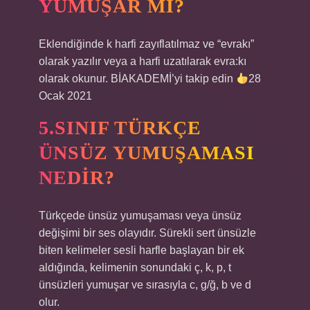
YUMUŞAR MI?
Eklendiğinde k harfi zayıflatılmaz ve “evrakı”
olarak yazılır veya a harfi uzatılarak evra:kı
olarak okunur. BİAKADEMİ’yi takip edin
28
Ocak 2021
5.SINIF TÜRKÇE
ÜNSÜZ YUMUŞAMASI
NEDIR?
Türkçede ünsüz yumuşaması veya ünsüz
değişimi bir ses olayıdır. Sürekli sert ünsüzle
biten kelimeler sesli harfle başlayan bir ek
aldığında, kelimenin sonundaki ç, k, p, t
ünsüzleri yumuşar ve sırasıyla c, g/ğ, b ve d
olur.