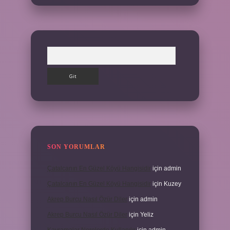
Arama
SON YORUMLAR
Çatalcanın En Güzel Köyü Hangisidir
için
admin
Çatalcanın En Güzel Köyü Hangisidir
için
Kuzey
Akrep Burcu Nasıl Özür Diler
için
admin
Akrep Burcu Nasıl Özür Diler
için
Yeliz