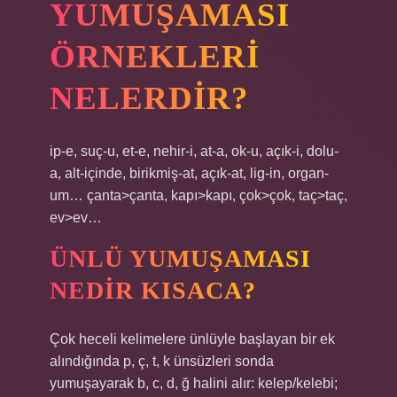
YUMUŞAMASI
ÖRNEKLERI
NELERDIR?
ip-e, suç-u, et-e, nehir-i, at-a, ok-u, açık-i, dolu-
a, alt-içinde, birikmiş-at, açık-at, lig-in, organ-
um… çanta>çanta, kapı>kapı, çok>çok, taç>taç,
ev>ev…
ÜNLÜ YUMUŞAMASI
NEDIR KISACA?
Çok heceli kelimelere ünlüyle başlayan bir ek
alındığında p, ç, t, k ünsüzleri sonda
yumuşayarak b, c, d, ğ halini alır: kelep/kelebi;