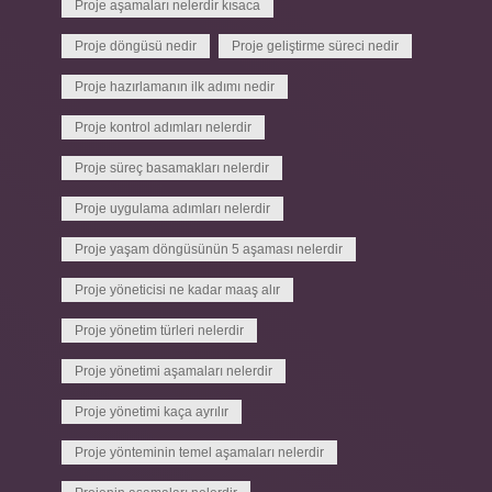
Proje aşamaları nelerdir kısaca
Proje döngüsü nedir
Proje geliştirme süreci nedir
Proje hazırlamanın ilk adımı nedir
Proje kontrol adımları nelerdir
Proje süreç basamakları nelerdir
Proje uygulama adımları nelerdir
Proje yaşam döngüsünün 5 aşaması nelerdir
Proje yöneticisi ne kadar maaş alır
Proje yönetim türleri nelerdir
Proje yönetimi aşamaları nelerdir
Proje yönetimi kaça ayrılır
Proje yönteminin temel aşamaları nelerdir