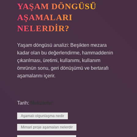
YAŞAM DÖNGÜSÜ
AŞAMALARI
NELERDIR?
Yaşam döngüsü analizi: Beşikten mezara
kadar olan bu değerlendirme, hammaddenin
çıkarılması, üretimi, kullanımı, kullanım
ömrünün sonu, geri dönüşümü ve bertarafı
aşamalarını içerir.
Tarih:
Makaleler
Aşamalı olgunlaşma nedir
Mimari proje aşamaları nelerdir