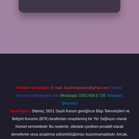
bahis sitesi
betexper.xyz
betci güncel giriş
https://betci.bet/
betci g
Reklam ve İletişim:
E-mail:
backlinkpaneli@gmail.com
Teams:
forumhizmeti@gmail.com
Whatsapp: 0262 606 0 726
Telegram:
@karabul
Yasal Uyarı:
Sitemiz, 5651 Sayılı Kanun gereğince Bilgi Teknolojileri ve
İletişim Kurumu (BTK) tarafından onaylanmış bir Yer Sağlayıcı olarak
hizmet vermektedir. Bu nedenle, sitedeki içerikleri proaktif olarak
denetleme veya araştırma yükümlülüğümüz bulunmamaktadır. Ancak,