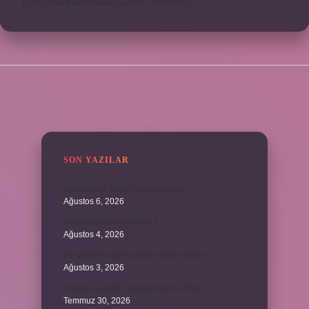
https://saytasinsaat.com.tr
Sitemap
SIDEBAR
SON YAZILAR
Bebeklerde calpol uyku yapar mı ?
Ağustos 6, 2026
Avam projesi ne demek ?
Ağustos 4, 2026
15 saniye boyunca nabız nasıl ölçülür ?
Ağustos 3, 2026
Portakal Çiçeği Festivalinde Ne Yenir ?
Temmuz 30, 2026