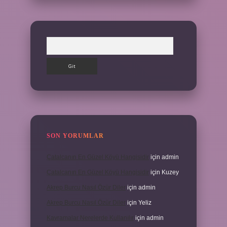
Arama
SON YORUMLAR
Çatalcanın En Güzel Köyü Hangisidir
için
admin
Çatalcanın En Güzel Köyü Hangisidir
için
Kuzey
Akrep Burcu Nasıl Özür Diler
için
admin
Akrep Burcu Nasıl Özür Diler
için
Yeliz
Kavramalar Nerelerde Kullanılır
için
admin