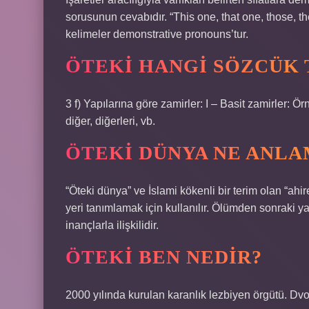
sorusunun cevabıdır. “This one, that one, those, the
kelimeler demonstrative pronouns’tur.
ÖTEKI HANGI SÖZCÜK 
3 f) Yapılarına göre zamirler: I – Basit zamirler: Ör
diğer, diğerleri, vb.
ÖTEKI DÜNYA NE ANLA
“Öteki dünya” ve İslami kökenli bir terim olan “ah
yeri tanımlamak için kullanılır. Ölümden sonraki y
inançlarla ilişkilidir.
ÖTEKI BEN NEDIR?
2000 yılında kurulan karanlık lezbiyen örgütü. Dvoj