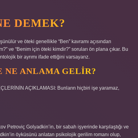
NE DEMEK?
şünülür ve öteki genellikle “Ben” kavramı açısından
?” ve “Benim için öteki kimdir?” soruları ön plana çıkar. Bu
olojik bir ayrımı ifade ettiğini varsayarız.
E NE ANLAMA GELIR?
REÇLERİNİN AÇIKLAMASI: Bunların hiçbiri işe yaramaz,
v Petroviç Golyadkin’in, bir sabah işyerinde karşılaştığı ve
adkin’in öyküsünü anlatan psikolojik gerilim romanı olup,