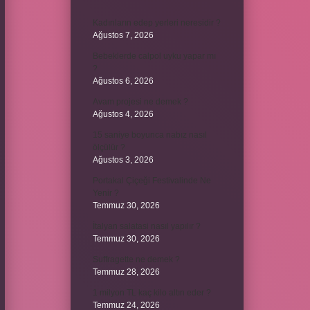
Kadınların edep yerleri neresidir ?
Ağustos 7, 2026
Bebeklerde calpol uyku yapar mı
?
Ağustos 6, 2026
Avam projesi ne demek ?
Ağustos 4, 2026
15 saniye boyunca nabız nasıl
ölçülür ?
Ağustos 3, 2026
Portakal Çiçeği Festivalinde Ne
Yenir ?
Temmuz 30, 2026
İtalyan salatasi nasıl yapılır ?
Temmuz 30, 2026
Suffragette ne demek ?
Temmuz 28, 2026
1 milyon TL kaç kilo altın eder ?
Temmuz 24, 2026