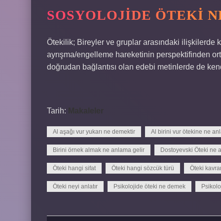
SOSYOLOJIDE ÖTEKI N
Ötekilik; Bireyler ve gruplar arasındaki ilişkilerde k
ayrışma/engelleme hareketinin perspektifinden ort
doğrudan bağlantısı olan edebi metinlerde de kendi
Tarih:
Makaleler
Al aşağı vur yukarı ne demektir
Al birini vur ötekine ne an
Birini örnek almak ne anlama gelir
Dostoyevski Öteki ne a
Öteki hangi sifat
Öteki hangi sözcük türü
Öteki kavr
Öteki neyi anlatır
Psikolojide öteki ne demek
Psikolo