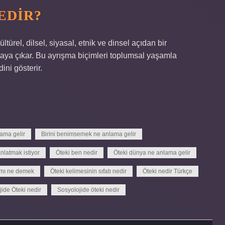
EDIR?
ültürel, dilsel, siyasal, etnik ve dinsel açıdan bir
aya çıkar. Bu ayrışma biçimleri toplumsal yaşamla
ni gösterir.
lama gelir
Birini benimsemek ne anlama gelir
nlatmak istiyor
Öteki ben nedir
Öteki dünya ne anlama gelir
amı ne demek
Öteki kelimesinin sıfatı nedir
Öteki nedir Türkçe
jide Öteki nedir
Sosyolojide öteki nedir