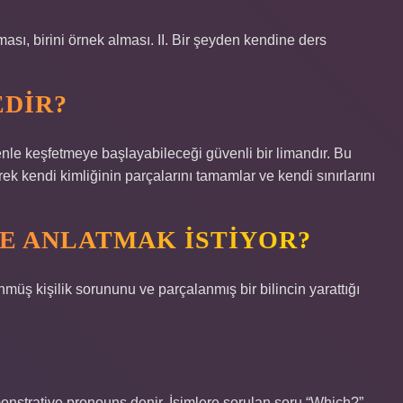
rması, birini örnek alması. II. Bir şeyden kendine ders
EDIR?
enle keşfetmeye başlayabileceği güvenli bir limandır. Bu
rek kendi kimliğinin parçalarını tamamlar ve kendi sınırlarını
E ANLATMAK ISTIYOR?
nmüş kişilik sorununu ve parçalanmış bir bilincin yarattığı
 demonstrative pronouns denir. İsimlere sorulan soru “Which?”