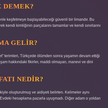
E DEMEK?
enle keşfetmeye başlayabileceği güvenli bir limandır. Bu
rek kendi kimliğinin parçalarını tamamlar ve kendi sınırlarını
MA GELIR?
iret” terimleri, Türkçede ölümden sonra yaşamın devam ettiği
aşam hakkındaki fikirler, maddi olmayan, manevi ve dini
FATI NEDIR?
kiyle oluşturulmuş ve aidiyeti belirten. Kelimeler aynı
lir: Evdeki hesaplama pazarla uyuşmadı. Diğer adam o yoldan