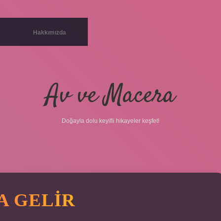
Hakkımızda
Av ve Macera
Doğayla dolu keyifli hikayeler keşfet!
A GELIR