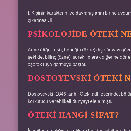
I. Kişinin karakterini ve davranışlarını birine uydu
çıkarması. III.
PSIKOLOJIDE ÖTEKI N
Anne (diğer kişi), bebeğin (özne) dış dünyayı güv
şekilde, bilinç (özne), sürekli olarak diğerine döne
aşarak rüya görmeye başlar.
DOSTOYEVSKI ÖTEKI N
Dostoyevski, 1846 tarihli Öteki adlı eserinde, bölü
korkutucu ve tehlikeli dünyayı ele almıştı.
ÖTEKI HANGI SIFAT?
İşaretler aracılığıyla varlıkları belirten sıfatlara