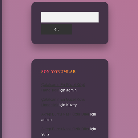
Arama
SON YORUMLAR
Çatalcanın En Güzel Köyü
Hangisidir
için
admin
Çatalcanın En Güzel Köyü
Hangisidir
için
Kuzey
Akrep Burcu Nasıl Özür Diler
için
admin
Akrep Burcu Nasıl Özür Diler
için
Yeliz