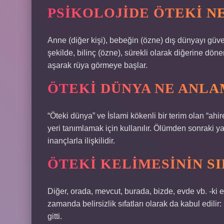
PSIKOLOJIDE ÖTEKI N
Anne (diğer kişi), bebeğin (özne) dış dünyayı güv
şekilde, bilinç (özne), sürekli olarak diğerine döne
aşarak rüya görmeye başlar.
ÖTEKI DÜNYA NE ANLA
“Öteki dünya” ve İslami kökenli bir terim olan “ah
yeri tanımlamak için kullanılır. Ölümden sonraki y
inançlarla ilişkilidir.
ÖTEKI KELIMESININ SI
Diğer, orada, mevcut, burada, bizde, evde vb. -ki e
zamanda belirsizlik sıfatları olarak da kabul edi
gitti.