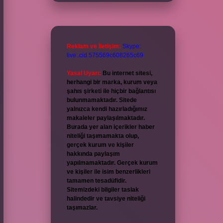
Reklam ve İletişim:
Skype:
live:.cid.575569c608265c69
Yasal Uyarı:
Bu internet sitesi,
herhangi bir marka, kurum veya
şahıs şirketi ile hiçbir bağlantısı
bulunmamaktadır. Sitede
yalnızca kendi hazırladığımız
makaleler paylaşılmaktadır.
Burada yer alan içerikler haber
niteliği taşımamakta olup,
gerçek kurum ve kişiler
hakkında paylaşım
yapılmamaktadır. Gerçek kurum
ve kişiler ile isim benzerlikleri
tamamen tesadüfidir.
Sitemizdeki bilgiler taslak
halindedir ve tavsiye niteliği
taşımazlar.