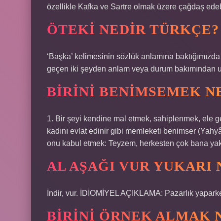
özellikle Kafka ve Sartre olmak üzere çağdaş edebi
ÖTEKI NEDIR TÜRKÇE?
‘Başka’ kelimesinin sözlük anlamına baktığımızda ‘1
geçen iki şeyden anlam veya durum bakımından uz
BIRINI BENIMSEMEK N
1. Bir şeyi kendine mal etmek, sahiplenmek, ele geç
kadını evlat edinir gibi memleketi benimser (Yahy
onu kabul etmek: Teyzem, herkesten çok bana yak
AL AŞAĞI VUR YUKARI
İndir, vur. İDİOMİYEL AÇIKLAMA: Pazarlık yaparke
BIRINI ÖRNEK ALMAK 