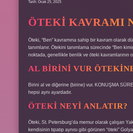
Tarih: Ocak 25, 2025
ÖTEKI KAVRAMI 
Öteki, “Ben” kavramına sahip bir kavram olarak dü
tanımlanır. Ötekini tanımlama sürecinde “Ben kimim
noktada, genellikle benlik ve öteki kavramlarının ont
AL BIRINI VUR ÖTEKIN
Birini al ve diğerine (birine) vur. KONUŞMA SÜ
hepsi aynı ayardadır.
ÖTEKI NEYI ANLATIR?
Öteki, St. Petersburg’da memur olarak çalışan Yako
kendisinin tıpatıp aynısı gibi görünen “öteki” Goly