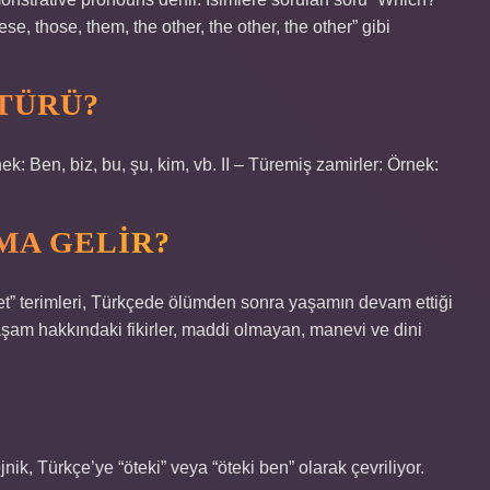
se, those, them, the other, the other, the other” gibi
TÜRÜ?
nek: Ben, biz, bu, şu, kim, vb. II – Türemiş zamirler: Örnek:
MA GELIR?
iret” terimleri, Türkçede ölümden sonra yaşamın devam ettiği
aşam hakkındaki fikirler, maddi olmayan, manevi ve dini
nik, Türkçe’ye “öteki” veya “öteki ben” olarak çevriliyor.