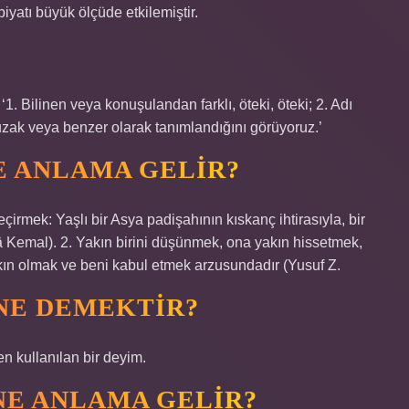
yatı büyük ölçüde etkilemiştir.
. Bilinen veya konuşulandan farklı, öteki, öteki; 2. Adı
ak veya benzer olarak tanımlandığını görüyoruz.’
E ANLAMA GELIR?
irmek: Yaşlı bir Asya padişahının kıskanç ihtirasıyla, bir
â Kemal). 2. Yakın birini düşünmek, ona yakın hissetmek,
ın olmak ve beni kabul etmek arzusundadır (Yusuf Z.
 NE DEMEKTIR?
n kullanılan bir deyim.
NE ANLAMA GELIR?