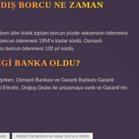
 DIŞ BORCU NE ZAMAN
yon altın liralık toplam borcun yüzde sekseninin ödenmesi
Bu borcun ödenmesi 1954’e kadar sürdü. Osmanlı
 bu borcun ödenmesi 100 yıl sürdü.
GI BANKA OLDU?
şirken, Osmanlı Bankası ve Garanti Bankası Garanti
ral Electric, Doğuş Grubu ile anlaşmaya vardı ve Garanti’nin
dedi
Atatürk Osmanlının ne kadar borcunu ödedi