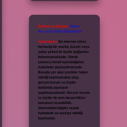
Reklam ve İletişim:
Skype:
live:.cid.575569c608265c69
Yasal Uyarı:
Bu internet sitesi,
herhangi bir marka, kurum veya
şahıs şirketi ile hiçbir bağlantısı
bulunmamaktadır. Sitede
yalnızca kendi hazırladığımız
makaleler paylaşılmaktadır.
Burada yer alan içerikler haber
niteliği taşımamakta olup,
gerçek kurum ve kişiler
hakkında paylaşım
yapılmamaktadır. Gerçek kurum
ve kişiler ile isim benzerlikleri
tamamen tesadüfidir.
Sitemizdeki bilgiler taslak
halindedir ve tavsiye niteliği
taşımazlar.