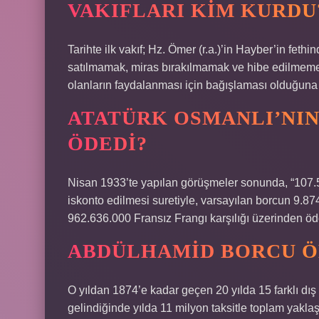
VAKIFLARI KIM KURDU
Tarihte ilk vakıf; Hz. Ömer (r.a.)’in Hayber’in feth
satılmamak, miras bırakılmamak ve hibe edilmemek ş
olanların faydalanması için bağışlaması olduğuna 
ATATÜRK OSMANLI’NI
ÖDEDI?
Nisan 1933’te yapılan görüşmeler sonunda, “107.5
iskonto edilmesi suretiyle, varsayılan borcun 9.874.
962.636.000 Fransız Frangı karşılığı üzerinden öde
ABDÜLHAMID BORCU Ö
O yıldan 1874’e kadar geçen 20 yılda 15 farklı dı
gelindiğinde yılda 11 milyon taksitle toplam yakl