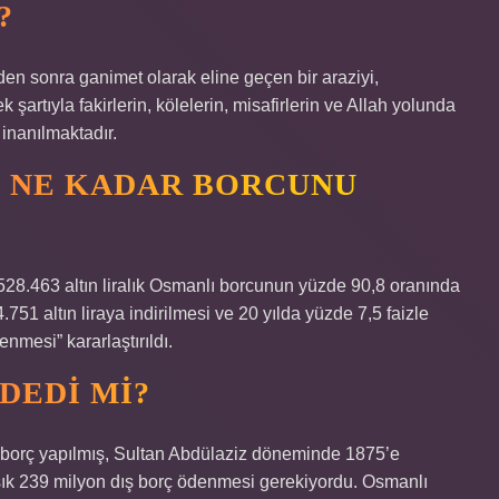
?
inden sonra ganimet olarak eline geçen bir araziyi,
artıyla fakirlerin, kölelerin, misafirlerin ve Allah yolunda
inanılmaktadır.
N NE KADAR BORCUNU
28.463 altın liralık Osmanlı borcunun yüzde 90,8 oranında
751 altın liraya indirilmesi ve 20 yılda yüzde 7,5 faizle
nmesi” kararlaştırıldı.
DEDI MI?
ş borç yapılmış, Sultan Abdülaziz döneminde 1875’e
aşık 239 milyon dış borç ödenmesi gerekiyordu. Osmanlı