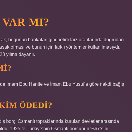
 VAR MI?
ak, bugünün bankaları gibi belirli faiz oranlarında doğrudan
asak olması ve bunun için farklı yöntemler kullanılmasıydı.
23 yılına dayanır.
MI?
de İmam Ebu Hanife ve İmam Ebu Yusuf’a göre nakdi bağış
KIM ÖDEDI?
ş borç, Osmanlı topraklarında kurulan devletler arasında
t oldu. 1925’te Türkiye’nin Osmanlı borcunun %67’sini