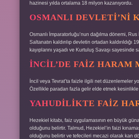
hazinesi yılda ortalama 18 milyon kazanıyordu.
OSMANLI DEVLETI’NI K
Osmanlı İmparatorluğu’nun dağılma dönemi, Rus İ
Saltanatın kaldırılıp devletin ortadan kaldırıldığ
kayıplarını yaşadı ve Kurtuluş Savaşı sayesinde 
İNCIL’DE FAIZ HARAM 
İncil veya Tevrat’ta faizle ilgili net düzenlemeler y
Özellikle paradan fazla gelir elde etmek kesinlikle
YAHUDILIKTE FAIZ HA
Hezekiel kitabı, faiz uygulamasının en büyük gün
olduğunu belirtir. Talmud, Hezekiel’in faizi kınamas
olduğunu belirtir ve tefecileri mecazi olarak kan d