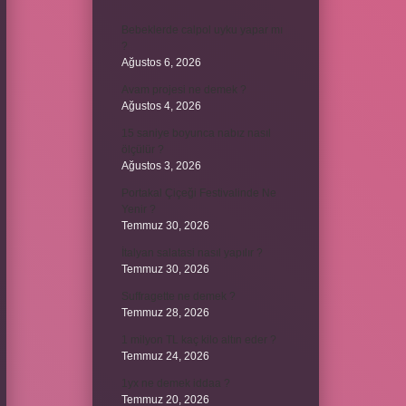
Bebeklerde calpol uyku yapar mı
?
Ağustos 6, 2026
Avam projesi ne demek ?
Ağustos 4, 2026
15 saniye boyunca nabız nasıl
ölçülür ?
Ağustos 3, 2026
Portakal Çiçeği Festivalinde Ne
Yenir ?
Temmuz 30, 2026
İtalyan salatasi nasıl yapılır ?
Temmuz 30, 2026
Suffragette ne demek ?
Temmuz 28, 2026
1 milyon TL kaç kilo altın eder ?
Temmuz 24, 2026
1yx ne demek iddaa ?
Temmuz 20, 2026