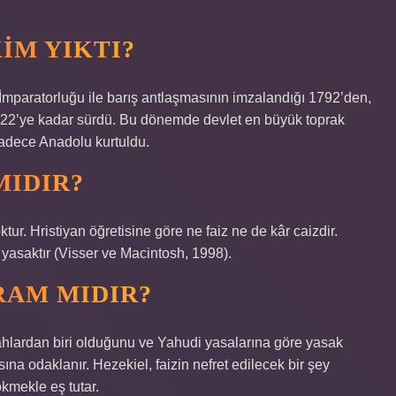
IM YIKTI?
mparatorluğu ile barış antlaşmasının imzalandığı 1792’den,
ı 1922’ye kadar sürdü. Bu dönemde devlet en büyük toprak
sadece Anadolu kurtuldu.
MIDIR?
oktur. Hristiyan öğretisine göre ne faiz ne de kâr caizdir.
 yasaktır (Visser ve Macintosh, 1998).
RAM MIDIR?
ahlardan biri olduğunu ve Yahudi yasalarına göre yasak
ına odaklanır. Hezekiel, faizin nefret edilecek bir şey
ökmekle eş tutar.