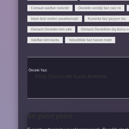
Cemaat vakıfları nelerdir
Devletin verdiği faiz caiz mi
İslam faizi neden yasaklamıştır
Kuranda faiz geçiyor mu
Osmanlı Devletini kim yıktı
Osmanlı Devletinin dış borcu n
Vakıfları kim kurdu
Yahudilikte faiz haram mıdır
Önceki Yazı
Kireç Çözücü Ne Kadar Bekletilir
Bir yanıt yazın