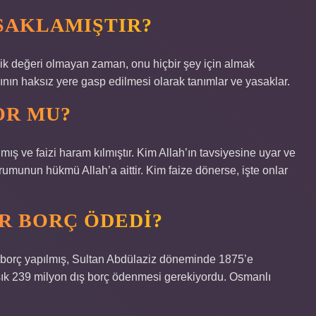
ASAKLAMIŞTIR?
mik değeri olmayan zaman, onu hiçbir şey için almak
ının haksız yere gasp edilmesi olarak tanımlar ve yasaklar.
OR MU?
lmış ve faizi haram kılmıştır. Kim Allah’ın tavsiyesine uyar ve
rumunun hükmü Allah’a aittir. Kim faize dönerse, işte onlar
R BORÇ ÖDEDI?
ş borç yapılmış, Sultan Abdülaziz döneminde 1875’e
aşık 239 milyon dış borç ödenmesi gerekiyordu. Osmanlı