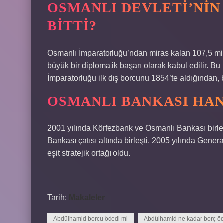
OSMANLI DEVLETI’NIN
BITTI?
Osmanlı İmparatorluğu’ndan miras kalan 107,5 mil
büyük bir diplomatik başarı olarak kabul edilir. 
İmparatorluğu ilk dış borcunu 1854’te aldığından,
OSMANLI BANKASI HAN
2001 yılında Körfezbank ve Osmanlı Bankası birle
Bankası çatısı altında birleşti. 2005 yılında Gene
eşit stratejik ortağı oldu.
Tarih:
Makaleler
Abdülhamid borcu ödedi mi
Abdülhamid ne kadar borç ö