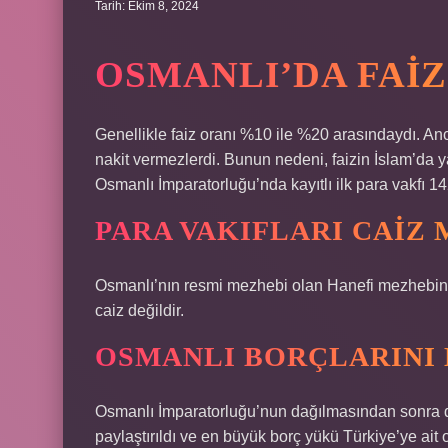
Tarih: Ekim 8, 2024
OSMANLI’DA FAIZ
Genellikle faiz oranı %10 ile %20 arasındaydı. Anc
nakit vermezlerdi. Bunun nedeni, faizin İslam’da y
Osmanlı İmparatorluğu’nda kayıtlı ilk para vakfı 14
PARA VAKIFLARI CAIZ 
Osmanlı’nın resmi mezhebi olan Hanefi mezhebin
caiz değildir.
OSMANLI BORÇLARINI 
Osmanlı İmparatorluğu’nun dağılmasından sonra dı
paylaştırıldı ve en büyük borç yükü Türkiye’ye ai