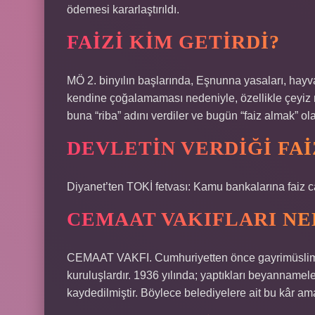
ödemesi kararlaştırıldı.
FAIZI KIM GETIRDI?
MÖ 2. binyılın başlarında, Eşnunna yasaları, hayva
kendine çoğalamaması nedeniyle, özellikle çeyiz me
buna “riba” adını verdiler ve bugün “faiz almak” ol
DEVLETIN VERDIĞI FAI
Diyanet’ten TOKİ fetvası: Kamu bankalarına faiz ca
CEMAAT VAKIFLARI NE
CEMAAT VAKFI. Cumhuriyetten önce gayrimüslim T
kuruluşlardır. 1936 yılında; yaptıkları beyannamele
kaydedilmiştir. Böylece belediyelere ait bu kâr ama