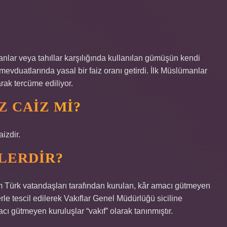
nlar veya tahıllar karşılığında kullanılan gümüşün kendi
vduatlarında yasal bir faiz oranı getirdi. İlk Müslümanlar
arak tercüme ediliyor.
Z CAIZ MI?
izdir.
LERDIR?
ürk vatandaşları tarafından kurulan, kâr amacı gütmeyen
rle tescil edilerek Vakıflar Genel Müdürlüğü siciline
cı gütmeyen kuruluşlar “vakıf” olarak tanınmıştır.