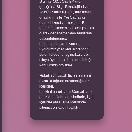
Sitemiz, 5651 Sayılı Kanun
gereğince Bilgi Teknolojileri ve
İletişim Kurumu (BTK) tarafından
onaylanmış bir Yer Sağlayıcı
olarak hizmet vermektedir. Bu
nedenle, sitedeki içerikleri proaktif
olarak denetleme veya araştırma
yükümlülüğümüz
bulunmamaktadır. Ancak,
üyelerimiz yazdıkları içeriklerin
sorumluluğunu taşımakta olup,
siteye üye olarak bu sorumluluğu
kabul etmiş sayılırlar.
Hukuka ve yasal düzenlemelere
aykırı olduğunu düşündüğünüz
içerikleri,
backlinkpanelicomtr@gmail.com
adresine bildirmeniz halinde, ilgili
içerikler yasal süre içerisinde
sitemizden kaldırılacaktır.