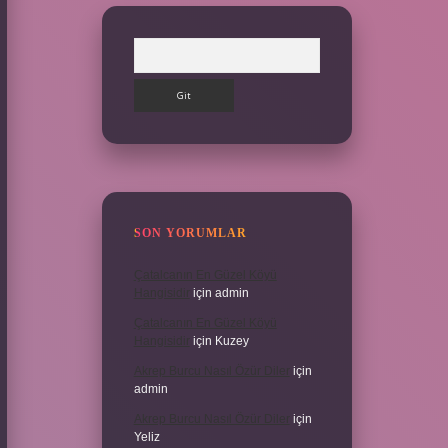
Arama
SON YORUMLAR
Çatalcanın En Güzel Köyü
Hangisidir
için
admin
Çatalcanın En Güzel Köyü
Hangisidir
için
Kuzey
Akrep Burcu Nasıl Özür Diler
için
admin
Akrep Burcu Nasıl Özür Diler
için
Yeliz