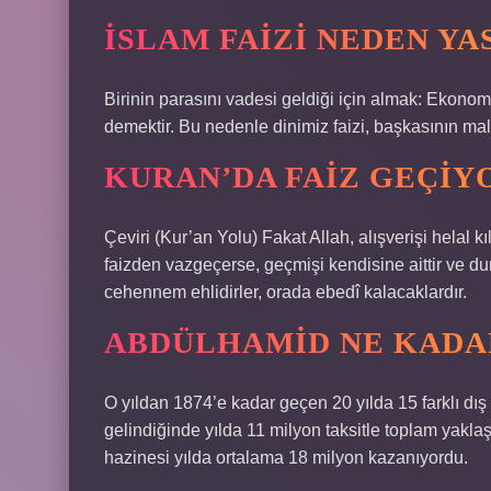
İSLAM FAIZI NEDEN Y
Birinin parasını vadesi geldiği için almak: Ekono
demektir. Bu nedenle dinimiz faizi, başkasının mal
KURAN’DA FAIZ GEÇIY
Çeviri (Kur’an Yolu) Fakat Allah, alışverişi helal kı
faizden vazgeçerse, geçmişi kendisine aittir ve du
cehennem ehlidirler, orada ebedî kalacaklardır.
ABDÜLHAMID NE KADA
O yıldan 1874’e kadar geçen 20 yılda 15 farklı dı
gelindiğinde yılda 11 milyon taksitle toplam yakl
hazinesi yılda ortalama 18 milyon kazanıyordu.