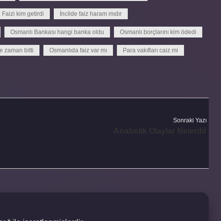
Faizi kim getirdi
İncilde faiz haram mıdır
Osmanlı Bankası hangi banka oldu
Osmanlı borçlarını kim ödedi
e zaman bitti
Osmanlıda faiz var mı
Para vakıfları caiz mi
Sonraki Yazı
Anabolik Olaylar Nelerdir