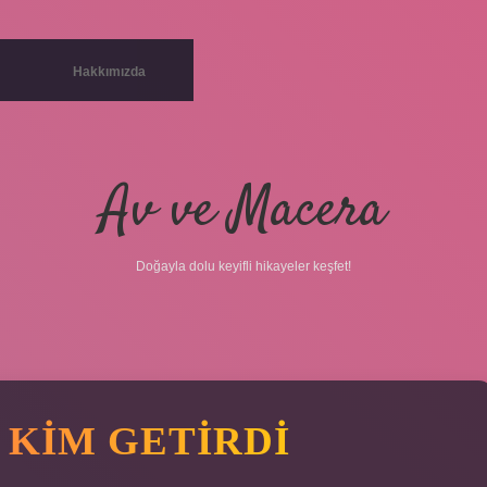
Hakkımızda
Av ve Macera
Doğayla dolu keyifli hikayeler keşfet!
 KIM GETIRDI