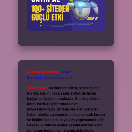
Reklam ve İletişim:
Skype:
live:.cid.575569c608265c69
Yasal Uyarı:
Bu internet sitesi, herhangi bir
marka, kurum veya şahıs şirketi ile hiçbir
bağlantısı bulunmamaktadır. Sitede yalnızca
kendi hazırladığımız makaleler
paylaşılmaktadır. Burada yer alan içerikler
haber niteliği taşımamakta olup, gerçek kurum
ve kişiler hakkında paylaşım yapılmamaktadır.
Gerçek kurum ve kişiler ile isim benzerlikleri
tamamen tesadüfidir. Sitemizdeki bilgiler