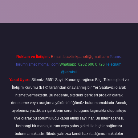
bahis sitesi
betexper.xyz
betci güncel giriş
https://betci.bet/
betci g
Reklam ve İletişim:
E-mail:
backlinkpaneli@gmail.com
Teams:
forumhizmeti@gmail.com
Whatsapp: 0262 606 0 726
Telegram:
@karabul
Yasal Uyarı:
Sitemiz, 5651 Sayılı Kanun gereğince Bilgi Teknolojileri ve
İletişim Kurumu (BTK) tarafından onaylanmış bir Yer Sağlayıcı olarak
hizmet vermektedir. Bu nedenle, sitedeki içerikleri proaktif olarak
denetleme veya araştırma yükümlülüğümüz bulunmamaktadır. Ancak,
üyelerimiz yazdıkları içeriklerin sorumluluğunu taşımakta olup, siteye
üye olarak bu sorumluluğu kabul etmiş sayılırlar. Bu internet sitesi,
herhangi bir marka, kurum veya şahıs şirketi ile hiçbir bağlantısı
bulunmamaktadır. Sitede yalnızca kendi hazırladığımız makaleler