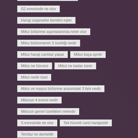
G2 evresinde ne olur
Hangi organeller kendini eşler
Mitoz bölünme aşamalarında neler olur
Mitoz bölünmenin 3 özelliği nedir
Mitoz hangi canlılar yapar
Mitoz kaça ayrılır
Mitoz ne hücresi
Mitoz ne kadar sürer
Mitoz nedir özet
Mitoz ve mayoz bölünme arasındaki 3 fark nedir
Mitozun 4 evresi nedir
Mitozun genel özellikleri nelerdir
S evresinde ne olur
Tek hücreli canlı hangisidir
Telofaz ne demektir