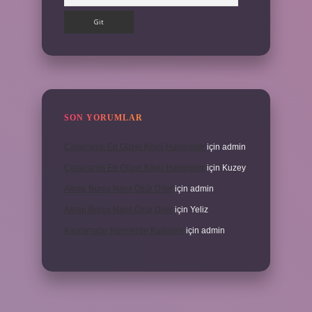
SON YORUMLAR
Çatalcanın En Güzel Köyü Hangisidir
için
admin
Çatalcanın En Güzel Köyü Hangisidir
için
Kuzey
Akrep Burcu Nasıl Özür Diler
için
admin
Akrep Burcu Nasıl Özür Diler
için
Yeliz
Kavramalar Nerelerde Kullanılır
için
admin