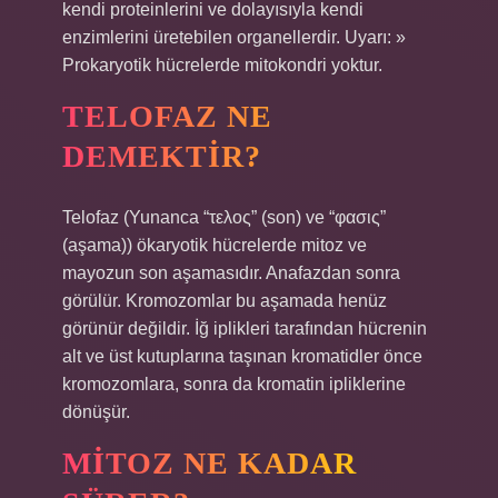
kendi proteinlerini ve dolayısıyla kendi
enzimlerini üretebilen organellerdir. Uyarı: »
Prokaryotik hücrelerde mitokondri yoktur.
TELOFAZ NE
DEMEKTIR?
Telofaz (Yunanca “τελος” (son) ve “φασις”
(aşama)) ökaryotik hücrelerde mitoz ve
mayozun son aşamasıdır. Anafazdan sonra
görülür. Kromozomlar bu aşamada henüz
görünür değildir. İğ iplikleri tarafından hücrenin
alt ve üst kutuplarına taşınan kromatidler önce
kromozomlara, sonra da kromatin ipliklerine
dönüşür.
MITOZ NE KADAR