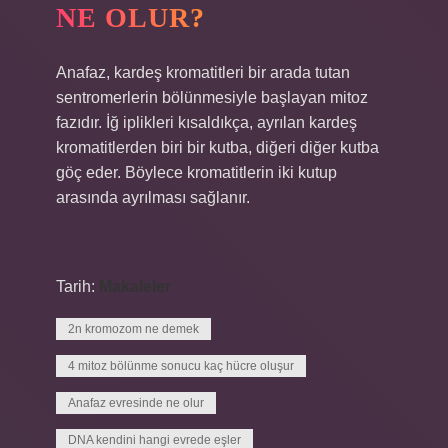
NE OLUR?
Anafaz, kardeş kromatitleri bir arada tutan
sentromerlerin bölünmesiyle başlayan mitoz
fazıdır. İğ iplikleri kısaldıkça, ayrılan kardeş
kromatitlerden biri bir kutba, diğeri diğer kutba
göç eder. Böylece kromatitlerin iki kutup
arasında ayrılması sağlanır.
Tarih:
Makaleler
2n kromozom ne demek
4 mitoz bölünme sonucu kaç hücre oluşur
Anafaz evresinde ne olur
DNA kendini hangi evrede eşler