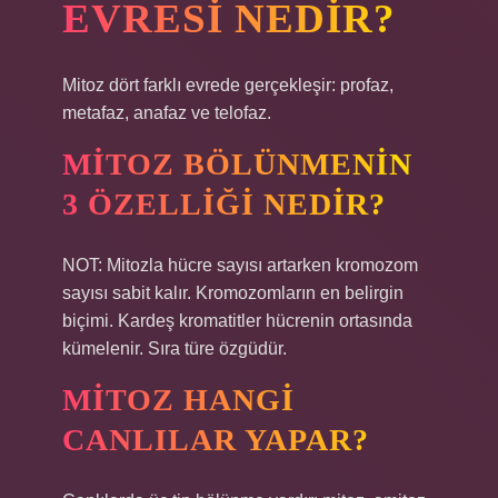
EVRESI NEDIR?
Mitoz dört farklı evrede gerçekleşir: profaz,
metafaz, anafaz ve telofaz.
MITOZ BÖLÜNMENIN
3 ÖZELLIĞI NEDIR?
NOT: Mitozla hücre sayısı artarken kromozom
sayısı sabit kalır. Kromozomların en belirgin
biçimi. Kardeş kromatitler hücrenin ortasında
kümelenir. Sıra türe özgüdür.
MITOZ HANGI
CANLILAR YAPAR?