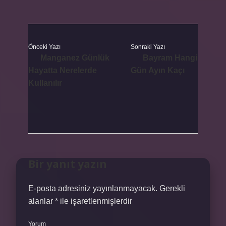
Önceki Yazı
Sonraki Yazı
Manganez Günlük
Bayram Hangi
Hayatta Nerelerde
Gün Ayın Kaçı
Kullanılır
Bir yanıt yazın
E-posta adresiniz yayınlanmayacak.
Gerekli
alanlar
*
ile işaretlenmişlerdir
Yorum