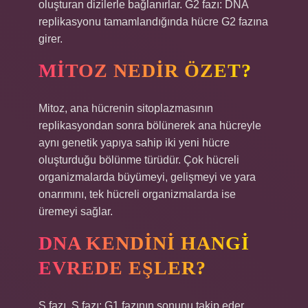
oluşturan dizilerle bağlanırlar. G2 fazı: DNA
replikasyonu tamamlandığında hücre G2 fazına
girer.
MITOZ NEDIR ÖZET?
Mitoz, ana hücrenin sitoplazmasının
replikasyondan sonra bölünerek ana hücreyle
aynı genetik yapıya sahip iki yeni hücre
oluşturduğu bölünme türüdür. Çok hücreli
organizmalarda büyümeyi, gelişmeyi ve yara
onarımını, tek hücreli organizmalarda ise
üremeyi sağlar.
DNA KENDINI HANGI
EVREDE EŞLER?
S fazı. S fazı: G1 fazının sonunu takip eder.