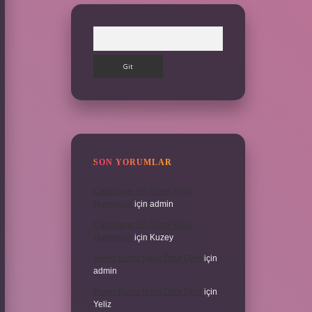
Arama
SON YORUMLAR
Çatalcanın En Güzel Köyü
Hangisidir
için
admin
Çatalcanın En Güzel Köyü
Hangisidir
için
Kuzey
Akrep Burcu Nasıl Özür Diler
için
admin
Akrep Burcu Nasıl Özür Diler
için
Yeliz