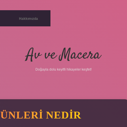
Hakkımızda
Av ve Macera
Doğayla dolu keyifli hikayeler keşfet!
ÜNLERI NEDIR