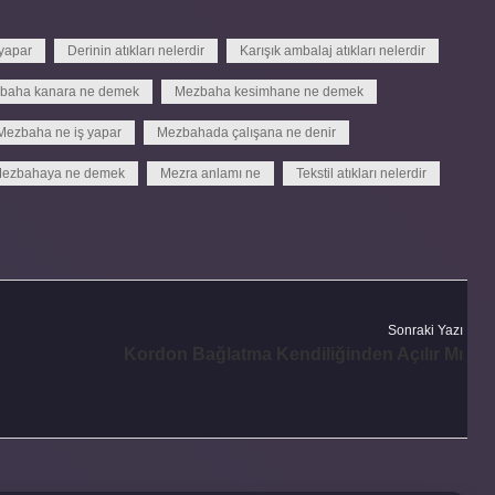
 yapar
Derinin atıkları nelerdir
Karışık ambalaj atıkları nelerdir
baha kanara ne demek
Mezbaha kesimhane ne demek
Mezbaha ne iş yapar
Mezbahada çalışana ne denir
ezbahaya ne demek
Mezra anlamı ne
Tekstil atıkları nelerdir
Sonraki Yazı
Kordon Bağlatma Kendiliğinden Açılır Mı