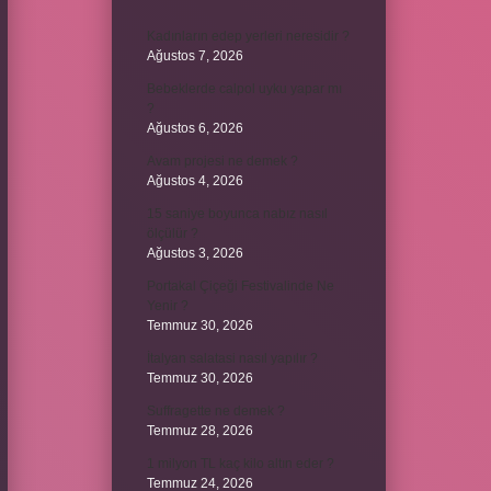
Kadınların edep yerleri neresidir ?
Ağustos 7, 2026
Bebeklerde calpol uyku yapar mı
?
Ağustos 6, 2026
Avam projesi ne demek ?
Ağustos 4, 2026
15 saniye boyunca nabız nasıl
ölçülür ?
Ağustos 3, 2026
Portakal Çiçeği Festivalinde Ne
Yenir ?
Temmuz 30, 2026
İtalyan salatasi nasıl yapılır ?
Temmuz 30, 2026
Suffragette ne demek ?
Temmuz 28, 2026
1 milyon TL kaç kilo altın eder ?
Temmuz 24, 2026