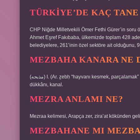
TÜRKIYE’DE KAÇ TANE
CHP Niğde Milletvekili Ömer Fethi Gürer’in soru 
Ahmet Eşref Fakıbaba, ülkemizde toplam 428 adet 
belediyelere, 261’inin özel sektöre ait olduğunu, 
MEZBAHA KANARA NE 
(ﻣﺬﺑﺤﻪ) I. (Ar. ẕebḥ “hayvanı kesmek, parçalamak” meẕbaḥ > meẕbaḥa’dan) Etin kesilip satıldığı yer, kasap
dükkânı, kanal.
MEZRA ANLAMI NE?
Mezraa kelimesi, Arapça zer, zira’at kökünden gelir
MEZBAHANE MI MEZBA