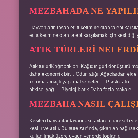
MEZBAHADA NE YAPILI
Hayvanların insan eti tüketimine olan talebi karşı
eti tüketimine olan talebi karşılamak için kesildiğ
ATIK TÜRLERI NELERD
Atık türleriKağıt atıkları. Kağıdın geri dönüştürü
daha ekonomik bir… Odun atığı. Ağaçlardan elde e
koruma amaçlı yapı malzemeleri… Plastik atık. … 
bitkisel yağ … Biyolojik atık.Daha fazla makale…
MEZBAHA NASIL ÇALIŞ
Kesilen hayvanlar tavandaki raylarda hareket eden k
kesilir ve atılır. Bu süre zarfında, çıkarılan bağır
kullanılmak üzere uygun yerlerde toplanır.