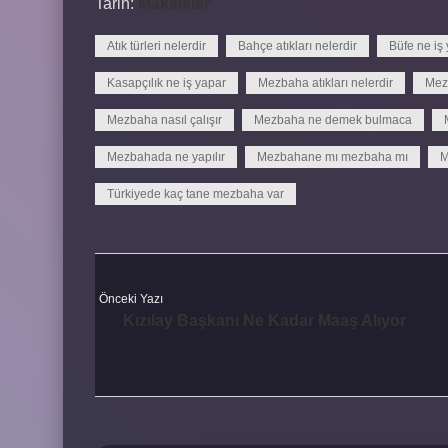
Tarih:
Makaleler
Atık türleri nelerdir
Bahçe atıkları nelerdir
Büfe ne iş
Kasapçılık ne iş yapar
Mezbaha atıkları nelerdir
Mez
Mezbaha nasıl çalışır
Mezbaha ne demek bulmaca
Mezbahada ne yapılır
Mezbahane mı mezbaha mı
M
Türkiyede kaç tane mezbaha var
Önceki Yazı
Kızılay Başkanı Ne Kadar Maaş Alıyor