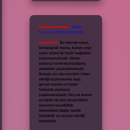
Reklam ve İletişim:
Skype:
live:.cid.575569c608265c69
Yasal Uyarı:
Bu internet sitesi,
herhangi bir marka, kurum veya
şahıs şirketi ile hiçbir bağlantısı
bulunmamaktadır. Sitede
yalnızca kendi hazırladığımız
makaleler paylaşılmaktadır.
Burada yer alan içerikler haber
niteliği taşımamakta olup,
gerçek kurum ve kişiler
hakkında paylaşım
yapılmamaktadır. Gerçek kurum
ve kişiler ile isim benzerlikleri
tamamen tesadüfidir.
Sitemizdeki bilgiler taslak
halindedir ve tavsiye niteliği
taşımazlar.