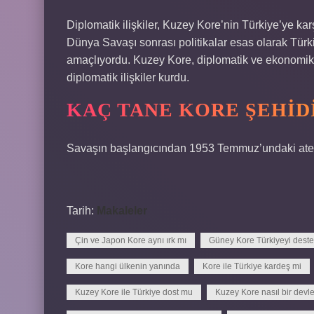
Diplomatik ilişkiler, Kuzey Kore’nin Türkiye’ye karş
Dünya Savaşı sonrası politikalar esas olarak Türki
amaçlıyordu. Kuzey Kore, diplomatik ve ekonomik
diplomatik ilişkiler kurdu.
KAÇ TANE KORE ŞEHID
Savaşın başlangıcından 1953 Temmuz’undaki ate
Tarih:
Makaleler
Çin ve Japon Kore aynı ırk mı
Güney Kore Türkiyeyi deste
Kore hangi ülkenin yanında
Kore ile Türkiye kardeş mi
Kuzey Kore ile Türkiye dost mu
Kuzey Kore nasıl bir devle