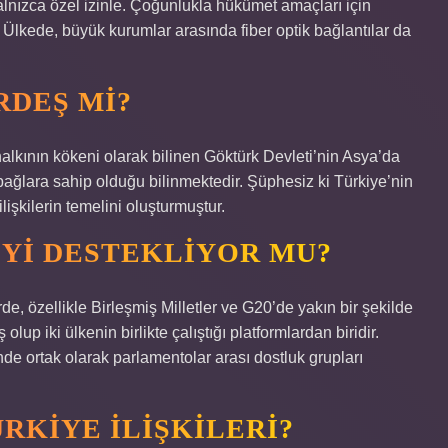
alnızca özel izinle. Çoğunlukla hükümet amaçları için
r. Ülkede, büyük kurumlar arasında fiber optik bağlantılar da
RDEŞ MI?
halkının kökeni olarak bilinen Göktürk Devleti’nin Asya’da
ağlara sahip olduğu bilinmektedir. Şüphesiz ki Türkiye’nin
lişkilerin temelini oluşturmuştur.
YI DESTEKLIYOR MU?
e, özellikle Birleşmiş Milletler ve G20’de yakın bir şekilde
lup iki ülkenin birlikte çalıştığı platformlardan biridir.
nde ortak olarak parlamentolar arası dostluk grupları
RKIYE ILIŞKILERI?