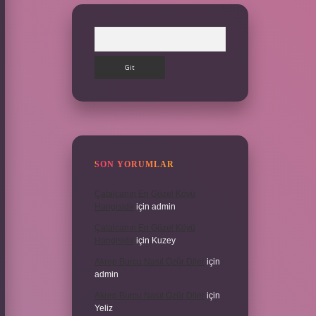
Arama
SON YORUMLAR
Çatalcanın En Güzel Köyü
Hangisidir
için
admin
Çatalcanın En Güzel Köyü
Hangisidir
için
Kuzey
Akrep Burcu Nasıl Özür Diler
için
admin
Akrep Burcu Nasıl Özür Diler
için
Yeliz