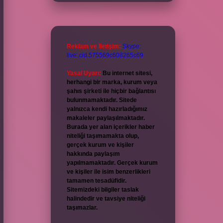
Reklam ve İletişim:
Skype:
live:.cid.575569c608265c69
Yasal Uyarı:
Bu internet sitesi,
herhangi bir marka, kurum veya
şahıs şirketi ile hiçbir bağlantısı
bulunmamaktadır. Sitede
yalnızca kendi hazırladığımız
makaleler paylaşılmaktadır.
Burada yer alan içerikler haber
niteliği taşımamakta olup,
gerçek kurum ve kişiler
hakkında paylaşım
yapılmamaktadır. Gerçek kurum
ve kişiler ile isim benzerlikleri
tamamen tesadüfidir.
Sitemizdeki bilgiler taslak
halindedir ve tavsiye niteliği
taşımazlar.