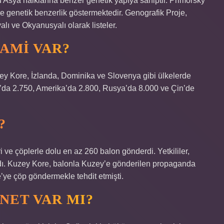
ğu Asya halklarına benzer genetik yapıya sahiptir. Primorsky
e genetik benzerlik göstermektedir. Genografik Proje,
ı ve Okyanusyalı olarak listeler.
AMI VAR?
y Kore, İzlanda, Dominika ve Slovenya gibi ülkelerde
’da 2.750, Amerika’da 2.800, Rusya’da 8.000 ve Çin’de
?
e çöplerle dolu en az 260 balon gönderdi. Yetkililer,
rdı. Kuzey Kore, balonla Kuzey’e gönderilen propaganda
’ye çöp göndermekle tehdit etmişti.
NET VAR MI?