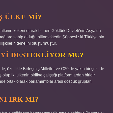
 ÜLKE MI?
halkının kökeni olarak bilinen Göktürk Devleti’nin Asya’da
ağlara sahip olduğu bilinmektedir. Şüphesiz ki Türkiye’nin
lişkilerin temelini oluşturmuştur.
YI DESTEKLIYOR MU?
e, özellikle Birleşmiş Milletler ve G20’de yakın bir şekilde
lup iki ülkenin birlikte çalıştığı platformlardan biridir.
nde ortak olarak parlamentolar arası dostluk grupları
NI IRK MI?