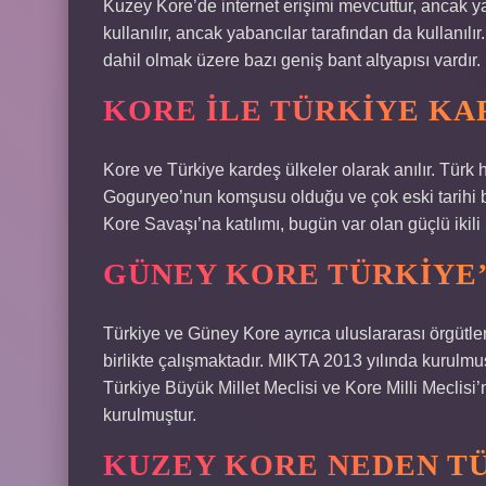
Kuzey Kore’de internet erişimi mevcuttur, ancak y
kullanılır, ancak yabancılar tarafından da kullanılı
dahil olmak üzere bazı geniş bant altyapısı vardır.
KORE ILE TÜRKIYE KA
Kore ve Türkiye kardeş ülkeler olarak anılır. Türk 
Goguryeo’nun komşusu olduğu ve çok eski tarihi b
Kore Savaşı’na katılımı, bugün var olan güçlü ikili i
GÜNEY KORE TÜRKIYE’
Türkiye ve Güney Kore ayrıca uluslararası örgütlerd
birlikte çalışmaktadır. MIKTA 2013 yılında kurulmuş o
Türkiye Büyük Millet Meclisi ve Kore Milli Meclisi’
kurulmuştur.
KUZEY KORE NEDEN TÜ