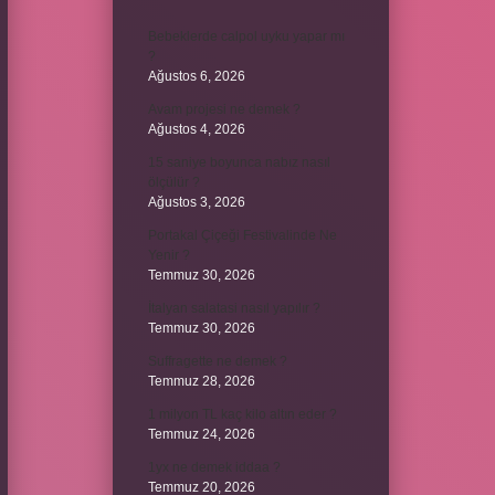
Bebeklerde calpol uyku yapar mı
?
Ağustos 6, 2026
Avam projesi ne demek ?
Ağustos 4, 2026
15 saniye boyunca nabız nasıl
ölçülür ?
Ağustos 3, 2026
Portakal Çiçeği Festivalinde Ne
Yenir ?
Temmuz 30, 2026
İtalyan salatasi nasıl yapılır ?
Temmuz 30, 2026
Suffragette ne demek ?
Temmuz 28, 2026
1 milyon TL kaç kilo altın eder ?
Temmuz 24, 2026
1yx ne demek iddaa ?
Temmuz 20, 2026