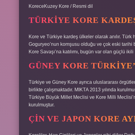
KoreceKuzey Kore / Resmi dil
TÜRKIYE KORE KARDEŞ
Kore ve Türkiye kardeş ülkeler olarak anılır. Türk 
Goguryeo’nun komşusu olduğu ve çok eski tarihi b
Kore Savaşı’na katılımı, bugün var olan güçlü ikili i
GÜNEY KORE TÜRKIYE’
Türkiye ve Güney Kore ayrıca uluslararası örgütlerd
birlikte çalışmaktadır. MIKTA 2013 yılında kurulmuş o
Türkiye Büyük Millet Meclisi ve Kore Milli Meclisi’
kurulmuştur.
ÇIN VE JAPON KORE AY