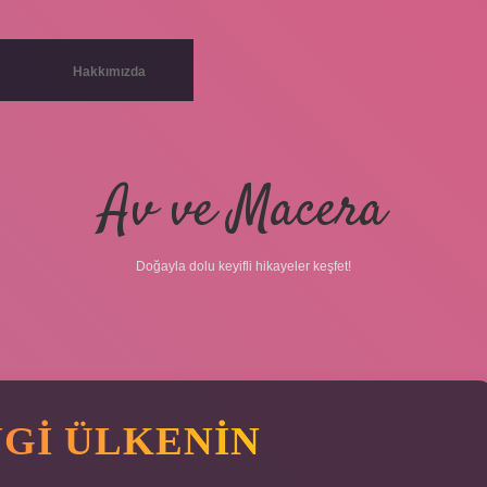
Hakkımızda
Av ve Macera
Doğayla dolu keyifli hikayeler keşfet!
GI ÜLKENIN