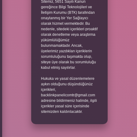
Sitemiz, 5651 Sayılı Kanun
gereğince Bilgi Teknolojileri ve
İletişim Kurumu (BTK) tarafından
onaylanmış bir Yer Sağlayıcı
olarak hizmet vermektedir. Bu
nedenle, sitedeki içerikleri proaktif
olarak denetleme veya araştırma
yükümlülüğümüz
bulunmamaktadır. Ancak,
üyelerimiz yazdıkları içeriklerin
sorumluluğunu taşımakta olup,
siteye üye olarak bu sorumluluğu
kabul etmiş sayılırlar.
Hukuka ve yasal düzenlemelere
aykırı olduğunu düşündüğünüz
içerikleri,
backlinkpanelicomtr@gmail.com
adresine bildirmeniz halinde, ilgili
içerikler yasal süre içerisinde
sitemizden kaldırılacaktır.