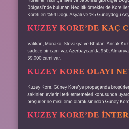
Koreliler, Han Çinlileri ve Japonlar gibi diğer Do
Bölgesi’nde bulunan Neolitik örnekler de Koreliler
Korelileri %94 Doğu Asyalı ve %5 Güneydoğu Asyal
KUZEY KORE’DE KAÇ C
Vatikan, Monako, Slovakya ve Bhutan. Ancak Kuze
sadece bir cami var. Azerbaycan’da 950, Almanya
39.000 cami var.
KUZEY KORE OLAYI NE
Kuzey Kore, Güney Kore’ye propaganda broşürleri v
sakinleri evlerini terk etmemeleri konusunda uya
broşürlerine misilleme olarak sınırdan Güney Kore
KUZEY KORE’DE INTER