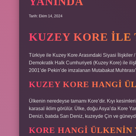
YANINDA
Tarih: Ekim 14, 2024
KUZEY KORE ILE
Türkiye ile Kuzey Kore Arasındaki Siyasi İlişkiler
Demokratik Halk Cumhuriyeti (Kuzey Kore) ile ilişkil
2001’de Pekin’de imzalanan Mutabakat Muhtırası’d
KUZEY KORE HANGI ÜL
Ülkenin neredeyse tamamı Kore’dir. Kıyı kesimleri
karasal iklim görülür. Ülke, doğu Asya’da Kore Ya
Denizi, batıda Sarı Deniz, kuzeyde Çin ve güney
KORE HANGI ÜLKENIN 