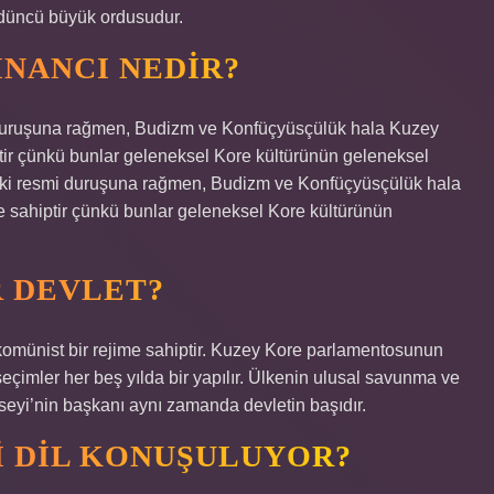
rdüncü büyük ordusudur.
INANCI NEDIR?
duruşuna rağmen, Budizm ve Konfüçyüsçülük hala Kuzey
ptir çünkü bunlar geleneksel Kore kültürünün geleneksel
aki resmi duruşuna rağmen, Budizm ve Konfüçyüsçülük hala
e sahiptir çünkü bunlar geleneksel Kore kültürünün
R DEVLET?
omünist bir rejime sahiptir. Kuzey Kore parlamentosunun
seçimler her beş yılda bir yapılır. Ülkenin ulusal savunma ve
nseyi’nin başkanı aynı zamanda devletin başıdır.
I DIL KONUŞULUYOR?