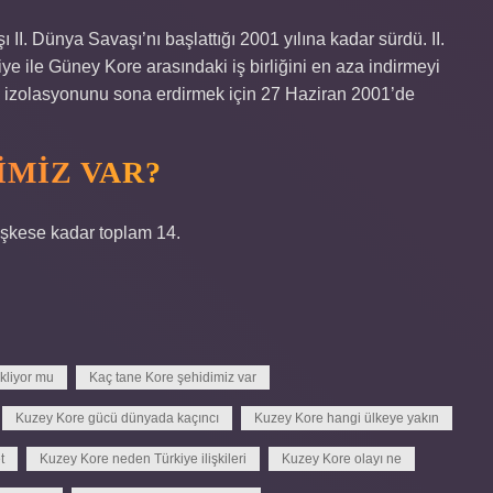
ı II. Dünya Savaşı’nı başlattığı 2001 yılına kadar sürdü. II.
ye ile Güney Kore arasındaki iş birliğini en aza indirmeyi
 izolasyonunu sona erdirmek için 27 Haziran 2001’de
IMIZ VAR?
şkese kadar toplam 14.
kliyor mu
Kaç tane Kore şehidimiz var
Kuzey Kore gücü dünyada kaçıncı
Kuzey Kore hangi ülkeye yakın
t
Kuzey Kore neden Türkiye ilişkileri
Kuzey Kore olayı ne