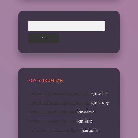
Arama
SON YORUMLAR
Çatalcanın En Güzel Köyü Hangisidir
için
admin
Çatalcanın En Güzel Köyü Hangisidir
için
Kuzey
Akrep Burcu Nasıl Özür Diler
için
admin
Akrep Burcu Nasıl Özür Diler
için
Yeliz
Kavramalar Nerelerde Kullanılır
için
admin