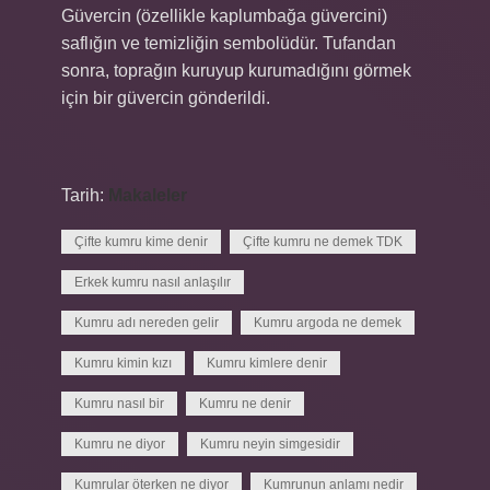
Güvercin (özellikle kaplumbağa güvercini)
saflığın ve temizliğin sembolüdür. Tufandan
sonra, toprağın kuruyup kurumadığını görmek
için bir güvercin gönderildi.
Tarih:
Makaleler
Çifte kumru kime denir
Çifte kumru ne demek TDK
Erkek kumru nasıl anlaşılır
Kumru adı nereden gelir
Kumru argoda ne demek
Kumru kimin kızı
Kumru kimlere denir
Kumru nasıl bir
Kumru ne denir
Kumru ne diyor
Kumru neyin simgesidir
Kumrular öterken ne diyor
Kumrunun anlamı nedir