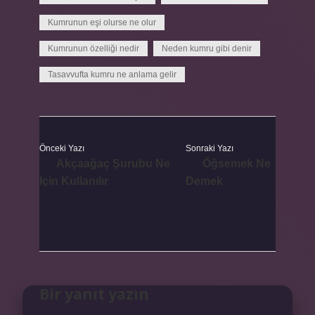
Kumrunun eşi olurse ne olur
Kumrunun özelliği nedir
Neden kumru gibi denir
Tasavvufta kumru ne anlama gelir
Önceki Yazı
Sonraki Yazı
Akçaağaç Şurubu Ne
Öğsemek Ne
Için Kullanılır
Demek
Bir yanıt yazın