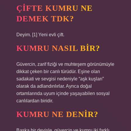
ÇIFTE KUMRU NE
DEMEK TDK?
Deyim. [1] Yeni evli çift.
KUMRU NASIL BIR?
Güvercin, zarif fiziği ve muhteşem görünümüyle
dikkat çeken bir canlı türüdür. Eşine olan
sadakati ve sevgisi nedeniyle “aşk kuşları”
olarak da adlandırılırlar. Ayrıca doğal
ortamlarında uyum içinde yaşayabilen sosyal
canlılardan biridir.
KUMRU NE DENIR?
Başka bir deyişle, güvercin ve kumru iki farklı