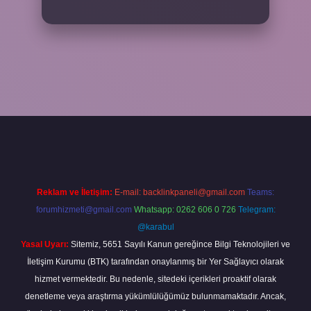
iriş
vdcasino bahis sitesi
betexper.xyz
betci güncel giriş
https://bet
Reklam ve İletişim:
E-mail:
backlinkpaneli@gmail.com
Teams:
forumhizmeti@gmail.com
Whatsapp: 0262 606 0 726
Telegram:
@karabul
Yasal Uyarı:
Sitemiz, 5651 Sayılı Kanun gereğince Bilgi Teknolojileri ve
İletişim Kurumu (BTK) tarafından onaylanmış bir Yer Sağlayıcı olarak
hizmet vermektedir. Bu nedenle, sitedeki içerikleri proaktif olarak
denetleme veya araştırma yükümlülüğümüz bulunmamaktadır. Ancak,