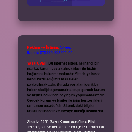
Reklam ve İletişim:
Skype:
live:.cid.575569c608265c69
Yasal Uyarı:
Bu internet sitesi, herhangi bir
marka, kurum veya şahıs şirketi ile hiçbir
bağlantısı bulunmamaktadır. Sitede yalnızca
kendi hazırladığımız makaleler
paylaşılmaktadır. Burada yer alan içerikler
haber niteliği taşımamakta olup, gerçek kurum
ve kişiler hakkında paylaşım yapılmamaktadır.
Gerçek kurum ve kişiler ile isim benzerlikleri
tamamen tesadüfidir. Sitemizdeki bilgiler
taslak halindedir ve tavsiye niteliği taşımazlar.
Sitemiz, 5651 Sayılı Kanun gereğince Bilgi
Teknolojileri ve İletişim Kurumu (BTK) tarafından