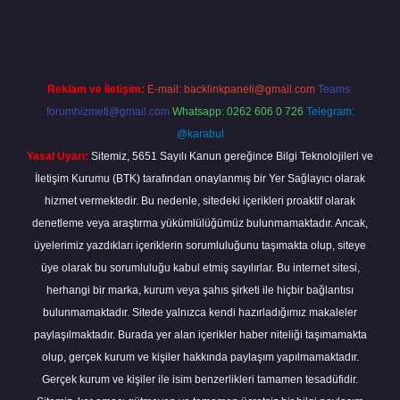
o bahis sitesi
betexper.xyz
betci güncel giriş
https://betci.bet/
betci
Reklam ve İletişim:
E-mail:
backlinkpaneli@gmail.com
Teams:
forumhizmeti@gmail.com
Whatsapp: 0262 606 0 726
Telegram:
@karabul
Yasal Uyarı:
Sitemiz, 5651 Sayılı Kanun gereğince Bilgi Teknolojileri ve
İletişim Kurumu (BTK) tarafından onaylanmış bir Yer Sağlayıcı olarak
hizmet vermektedir. Bu nedenle, sitedeki içerikleri proaktif olarak
denetleme veya araştırma yükümlülüğümüz bulunmamaktadır. Ancak,
üyelerimiz yazdıkları içeriklerin sorumluluğunu taşımakta olup, siteye
üye olarak bu sorumluluğu kabul etmiş sayılırlar. Bu internet sitesi,
herhangi bir marka, kurum veya şahıs şirketi ile hiçbir bağlantısı
bulunmamaktadır. Sitede yalnızca kendi hazırladığımız makaleler
paylaşılmaktadır. Burada yer alan içerikler haber niteliği taşımamakta
olup, gerçek kurum ve kişiler hakkında paylaşım yapılmamaktadır.
Gerçek kurum ve kişiler ile isim benzerlikleri tamamen tesadüfidir.