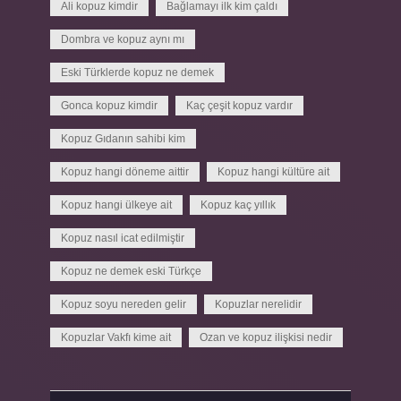
Ali kopuz kimdir
Bağlamayı ilk kim çaldı
Dombra ve kopuz aynı mı
Eski Türklerde kopuz ne demek
Gonca kopuz kimdir
Kaç çeşit kopuz vardır
Kopuz Gıdanın sahibi kim
Kopuz hangi döneme aittir
Kopuz hangi kültüre ait
Kopuz hangi ülkeye ait
Kopuz kaç yıllık
Kopuz nasıl icat edilmiştir
Kopuz ne demek eski Türkçe
Kopuz soyu nereden gelir
Kopuzlar nerelidir
Kopuzlar Vakfı kime ait
Ozan ve kopuz ilişkisi nedir