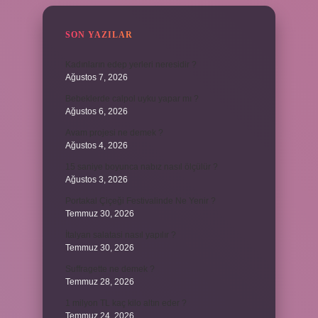
SON YAZILAR
Kadınların edep yerleri neresidir ?
Ağustos 7, 2026
Bebeklerde calpol uyku yapar mı ?
Ağustos 6, 2026
Avam projesi ne demek ?
Ağustos 4, 2026
15 saniye boyunca nabız nasıl ölçülür ?
Ağustos 3, 2026
Portakal Çiçeği Festivalinde Ne Yenir ?
Temmuz 30, 2026
İtalyan salatasi nasıl yapılır ?
Temmuz 30, 2026
Suffragette ne demek ?
Temmuz 28, 2026
1 milyon TL kaç kilo altın eder ?
Temmuz 24, 2026