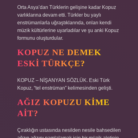
Orta Asya’dan Türklerin gelişine kadar Kopuz
varlıklarına devam etti. Türkler bu yaylı
enstrümanlarla uğraştıklarında, onları kendi
müzik kültürlerine uyarladılar ve şu anki Kopuz
formunu oluşturdular.
KOPUZ NE DEMEK
ESKI TÜRKÇE?
KOPUZ – NİŞANYAN SÖZLÜK. Eski Türk
Kopuz, “tel enstrüman” kelimesinden gelişti.
AĞIZ KOPUZU KIME
AIT?
Çıraklığın ustasında nesilden nesile bahsedilen
ağzın ağzını namlalamak için bir müzik aletinin