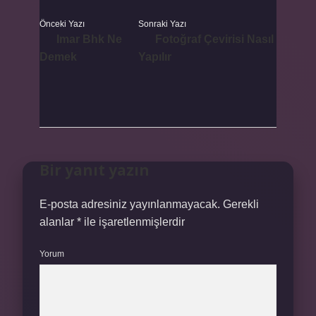
Önceki Yazı
Sonraki Yazı
Imar Bhk Ne
Fotoğraf Çevirisi Nasıl
Demek
Yapılır
Bir yanıt yazın
E-posta adresiniz yayınlanmayacak.
Gerekli
alanlar
*
ile işaretlenmişlerdir
Yorum