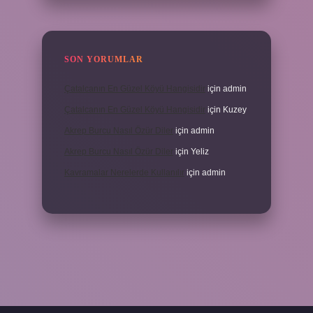
SON YORUMLAR
Çatalcanın En Güzel Köyü Hangisidir
için
admin
Çatalcanın En Güzel Köyü Hangisidir
için
Kuzey
Akrep Burcu Nasıl Özür Diler
için
admin
Akrep Burcu Nasıl Özür Diler
için
Yeliz
Kavramalar Nerelerde Kullanılır
için
admin