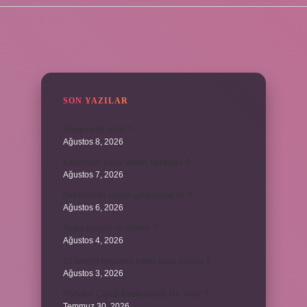
SIDEBAR
SON YAZILAR
Swap nedir polis ?
Ağustos 8, 2026
Kadınların edep yerleri neresidir ?
Ağustos 7, 2026
Bebeklerde calpol uyku yapar mı ?
Ağustos 6, 2026
Avam projesi ne demek ?
Ağustos 4, 2026
15 saniye boyunca nabız nasıl ölçülür ?
Ağustos 3, 2026
Portakal Çiçeği Festivalinde Ne Yenir ?
Temmuz 30, 2026