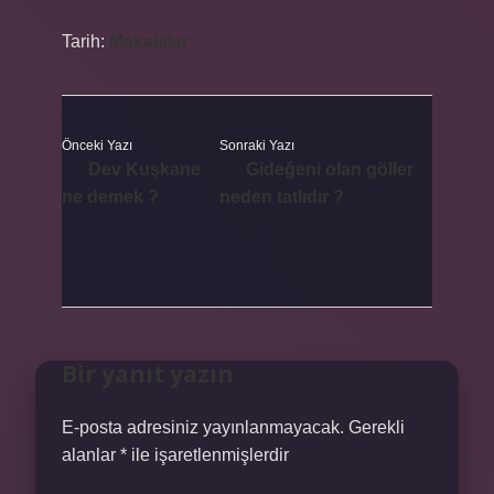
Tarih:
Makaleler
Önceki Yazı
Sonraki Yazı
Dev Kuşkane
Gideğeni olan göller
ne demek ?
neden tatlıdır ?
Bir yanıt yazın
E-posta adresiniz yayınlanmayacak.
Gerekli
alanlar
*
ile işaretlenmişlerdir