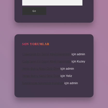
SON YORUMLAR
Çatalcanın En Güzel Köyü Hangisidir
için
admin
Çatalcanın En Güzel Köyü Hangisidir
için
Kuzey
Akrep Burcu Nasıl Özür Diler
için
admin
Akrep Burcu Nasıl Özür Diler
için
Yeliz
Kavramalar Nerelerde Kullanılır
için
admin