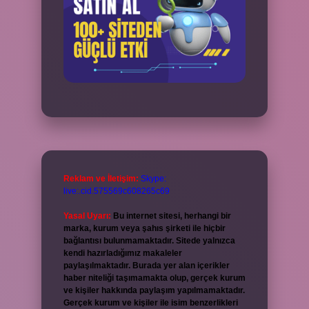
Reklam ve İletişim:
Skype:
live:.cid.575569c608265c69
Yasal Uyarı:
Bu internet sitesi, herhangi bir
marka, kurum veya şahıs şirketi ile hiçbir
bağlantısı bulunmamaktadır. Sitede yalnızca
kendi hazırladığımız makaleler
paylaşılmaktadır. Burada yer alan içerikler
haber niteliği taşımamakta olup, gerçek kurum
ve kişiler hakkında paylaşım yapılmamaktadır.
Gerçek kurum ve kişiler ile isim benzerlikleri