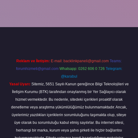
casino bahis sitesi
betexper.xyz
betci güncel giriş
https://betci.bet
Reklam ve İletişim:
E-mail:
backlinkpaneli@gmail.com
Teams:
forumhizmeti@gmail.com
Whatsapp: 0262 606 0 726
Telegram:
@karabul
Yasal Uyarı:
Sitemiz, 5651 Sayılı Kanun gereğince Bilgi Teknolojileri ve
İletişim Kurumu (BTK) tarafından onaylanmış bir Yer Sağlayıcı olarak
hizmet vermektedir. Bu nedenle, sitedeki içerikleri proaktif olarak
denetleme veya araştırma yükümlülüğümüz bulunmamaktadır. Ancak,
üyelerimiz yazdıkları içeriklerin sorumluluğunu taşımakta olup, siteye
üye olarak bu sorumluluğu kabul etmiş sayılırlar. Bu internet sitesi,
herhangi bir marka, kurum veya şahıs şirketi ile hiçbir bağlantısı