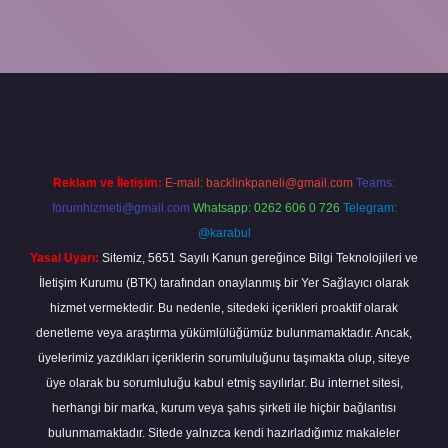
ino giriş
vdcasino bahis sitesi
betexper.xyz
betci güncel giriş
https
Reklam ve İletişim:
E-mail:
backlinkpaneli@gmail.com
Teams:
forumhizmeti@gmail.com
Whatsapp: 0262 606 0 726
Telegram:
@karabul
Yasal Uyarı:
Sitemiz, 5651 Sayılı Kanun gereğince Bilgi Teknolojileri ve
İletişim Kurumu (BTK) tarafından onaylanmış bir Yer Sağlayıcı olarak
hizmet vermektedir. Bu nedenle, sitedeki içerikleri proaktif olarak
denetleme veya araştırma yükümlülüğümüz bulunmamaktadır. Ancak,
üyelerimiz yazdıkları içeriklerin sorumluluğunu taşımakta olup, siteye
üye olarak bu sorumluluğu kabul etmiş sayılırlar. Bu internet sitesi,
herhangi bir marka, kurum veya şahıs şirketi ile hiçbir bağlantısı
bulunmamaktadır. Sitede yalnızca kendi hazırladığımız makaleler