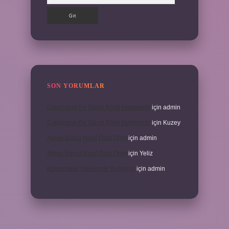
SON YORUMLAR
Çatalcanın En Güzel Köyü Hangisidir
için
admin
Çatalcanın En Güzel Köyü Hangisidir
için
Kuzey
Akrep Burcu Nasıl Özür Diler
için
admin
Akrep Burcu Nasıl Özür Diler
için
Yeliz
Kavramalar Nerelerde Kullanılır
için
admin