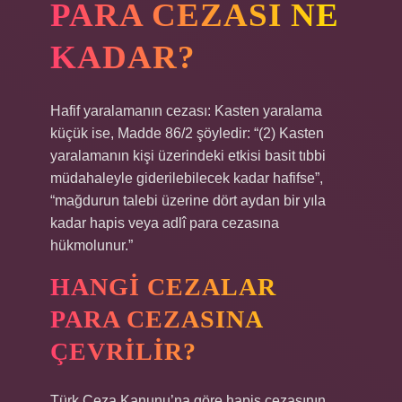
PARA CEZASI NE
KADAR?
Hafif yaralamanın cezası: Kasten yaralama
küçük ise, Madde 86/2 şöyledir: “(2) Kasten
yaralamanın kişi üzerindeki etkisi basit tıbbi
müdahaleyle giderilebilecek kadar hafifse”,
“mağdurun talebi üzerine dört aydan bir yıla
kadar hapis veya adlî para cezasına
hükmolunur.”
HANGI CEZALAR
PARA CEZASINA
ÇEVRILIR?
Türk Ceza Kanunu’na göre hapis cezasının