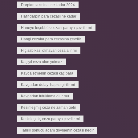
Darptan tazminat ne kadar 2024
Hafif darpın para cezası ne kadar
Haneye teşebbüs cezası paraya çevrilir mi
Hangi cezalar para cezasına çevrilir
Hiç sabıkası olmayan ceza alır mı
Kaç yıl ceza alan yatmaz
Kavga etmenin cezası kaç para
Kavgadan dolayı hapse girilir mi
Kavgadan tutuklama olur mu
Kesinleşmiş ceza ne zaman gelir
Kesinleşmiş ceza paraya çevrilir mi
Tahrik sonucu adam dövmenin cezası nedir