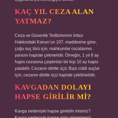
KAÇ YIL CEZA ALAN
YATMAZ?
Ceza ve Güvenlik Tedbirlerinin İnfazı
Hakkındaki Kanun’un 107. maddesine göre,
çoğu suç türü için, mahkumlar cezalarının
yarısını hapiste çekmelidir. Örneğin, 1 yıl 8 ay
hapis cezasına çarptırılan bir kişi 10 ay hapis
yatabilir. Cezanın dörtte üçü: Bazı ciddi suçlar
için, cezanın dörtte üçü hapiste çekilmelidir.
KAVGADAN DOLAYI
HAPSE GIRILIR MI?
Kavga nedeniyle hapse girebilir misiniz?
Kavga nedeniyle hapse girip girmemeniz