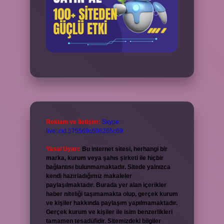
Reklam ve İletişim:
Skype:
live:.cid.575569c608265c69
Yasal Uyarı:
Bu internet sitesi, herhangi bir
marka, kurum veya şahıs şirketi ile hiçbir
bağlantısı bulunmamaktadır. Sitede yalnızca
kendi hazırladığımız makaleler
paylaşılmaktadır. Burada yer alan içerikler
haber niteliği taşımamakta olup, gerçek kurum
ve kişiler hakkında paylaşım yapılmamaktadır.
Gerçek kurum ve kişiler ile isim benzerlikleri
tamamen tesadüfidir. Sitemizdeki bilgiler