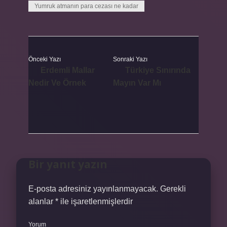
Yumruk atmanın para cezası ne kadar
Önceki Yazı
Sonraki Yazı
Erdemli Mallar
Türkiye Sınırında
Nedir Ve Örnek
Mayın Var Mı
Bir yanıt yazın
E-posta adresiniz yayınlanmayacak.
Gerekli
alanlar
*
ile işaretlenmişlerdir
Yorum