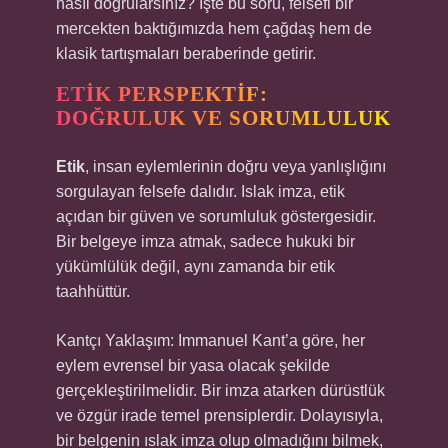
nasıl doğrularsınız? İşte bu soru, felsefi bir
mercekten baktığımızda hem çağdaş hem de
klasik tartışmaları beraberinde getirir.
ETIK PERSPEKTIF:
DOĞRULUK VE SORUMLULUK
Etik
, insan eylemlerinin doğru veya yanlışlığını
sorgulayan felsefe dalıdır. Islak imza, etik
açıdan bir güven ve sorumluluk göstergesidir.
Bir belgeye imza atmak, sadece hukuki bir
yükümlülük değil, aynı zamanda bir etik
taahhüttür.
Kantçı Yaklaşım: Immanuel Kant’a göre, her
eylem evrensel bir yasa olacak şekilde
gerçekleştirilmelidir. Bir imza atarken dürüstlük
ve özgür irade temel prensiplerdir. Dolayısıyla,
bir belgenin ıslak imza olup olmadığını bilmek,