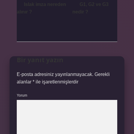
Islak imza nereden
G1, G2 ve G3
alınır ?
nedir ?
Bir yanıt yazın
E-posta adresiniz yayınlanmayacak.
Gerekli
alanlar
*
ile işaretlenmişlerdir
Yorum