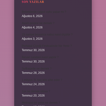
SON YAZILAR
Bebeklerde calpol uyku yapar mı ?
Ağustos 6, 2026
Avam projesi ne demek ?
Ağustos 4, 2026
15 saniye boyunca nabız nasıl ölçülür ?
Ağustos 3, 2026
Portakal Çiçeği Festivalinde Ne Yenir ?
Temmuz 30, 2026
İtalyan salatasi nasıl yapılır ?
Temmuz 30, 2026
Suffragette ne demek ?
Temmuz 28, 2026
1 milyon TL kaç kilo altın eder ?
Temmuz 24, 2026
1yx ne demek iddaa ?
Temmuz 20, 2026
Metropol bir şehir ne demek ?