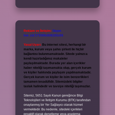
Reklam ve İletişim:
Skype:
live:.cid.575569c608265c69
Yasal Uyarı:
Bu internet sitesi, herhangi bir
marka, kurum veya şahıs şirketi ile hiçbir
bağlantısı bulunmamaktadır. Sitede yalnızca
kendi hazırladığımız makaleler
paylaşılmaktadır. Burada yer alan içerikler
haber niteliği taşımamakta olup, gerçek kurum
ve kişiler hakkında paylaşım yapılmamaktadır.
Gerçek kurum ve kişiler ile isim benzerlikleri
tamamen tesadüfidir. Sitemizdeki bilgiler
taslak halindedir ve tavsiye niteliği taşımazlar.
Sitemiz, 5651 Sayılı Kanun gereğince Bilgi
Teknolojileri ve İletişim Kurumu (BTK) tarafından
onaylanmış bir Yer Sağlayıcı olarak hizmet
vermektedir. Bu nedenle, sitedeki içerikleri
proaktif olarak denetleme veya araştırma