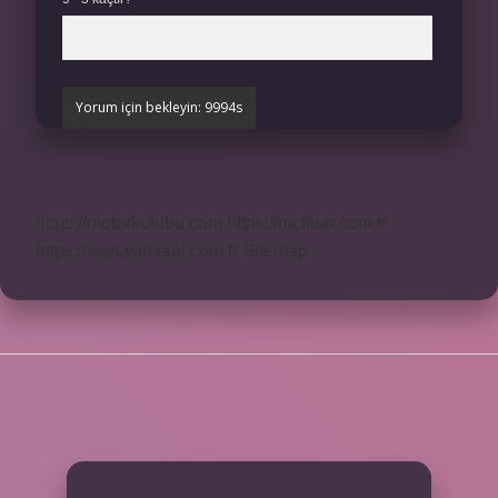
https://motorkulubu.com
https://mcifuar.com.tr
https://saytasinsaat.com.tr
Sitemap
SIDEBAR