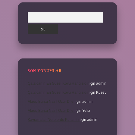
Arama
SON YORUMLAR
Çatalcanın En Güzel Köyü Hangisidir
için
admin
Çatalcanın En Güzel Köyü Hangisidir
için
Kuzey
Akrep Burcu Nasıl Özür Diler
için
admin
Akrep Burcu Nasıl Özür Diler
için
Yeliz
Kavramalar Nerelerde Kullanılır
için
admin