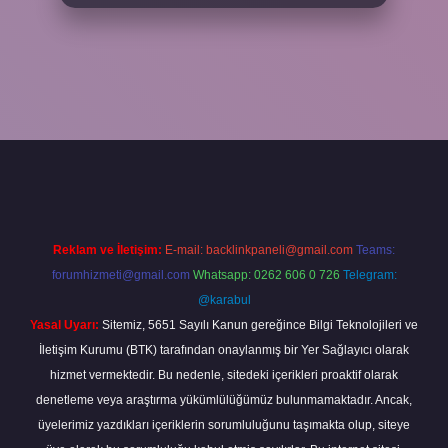
 casino giriş
vdcasino bahis sitesi
betexper.xyz
betci güncel giriş
h
Reklam ve İletişim:
E-mail:
backlinkpaneli@gmail.com
Teams:
forumhizmeti@gmail.com
Whatsapp: 0262 606 0 726
Telegram:
@karabul
Yasal Uyarı:
Sitemiz, 5651 Sayılı Kanun gereğince Bilgi Teknolojileri ve
İletişim Kurumu (BTK) tarafından onaylanmış bir Yer Sağlayıcı olarak
hizmet vermektedir. Bu nedenle, sitedeki içerikleri proaktif olarak
denetleme veya araştırma yükümlülüğümüz bulunmamaktadır. Ancak,
üyelerimiz yazdıkları içeriklerin sorumluluğunu taşımakta olup, siteye