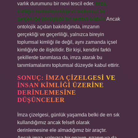
varlık durumunu bir nevi tescil eder.
İmza,
kimliğin somutlaştırıldığı ve toplumsal bir
gerçekliğe dönüştüğü bir sembol olabilir.
Ancak
ontolojik açıdan bakıldığında, imzanın
gerçekliği ve geçerliliği, yalnızca bireyin
toplumsal kimliği ile değil, aynı zamanda içsel
kimliğiyle de ilişkilidir. Bir kişi, kendini farklı
şekillerde tanımlasa da, imza atarak bu
tanımlamalarını toplumsal düzeyde kabul ettirir.
SONUÇ: İMZA ÇIZELGESI VE
İNSAN KIMLIĞI ÜZERINE
DERINLEMESINE
DÜŞÜNCELER
İmza çizelgesi, günlük yaşamda belki de en sık
kullandığımız ancak felsefi olarak
derinlemesine ele almadığımız bir araçtır.
Ancak imza, yalnızca bir onayın, rızanın ya da