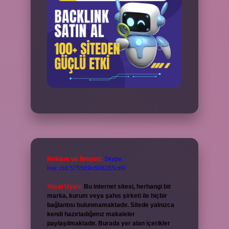
Reklam ve İletişim:
Skype:
live:.cid.575569c608265c69
Yasal Uyarı:
Bu internet sitesi, herhangi bir
marka, kurum veya şahıs şirketi ile hiçbir
bağlantısı bulunmamaktadır. Sitede yalnızca
kendi hazırladığımız makaleler
paylaşılmaktadır. Burada yer alan içerikler