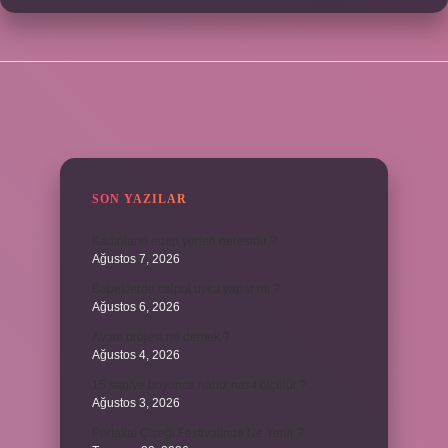
SIDEBAR
SON YAZILAR
Kadınların edep yerleri neresidir ?
Ağustos 7, 2026
Bebeklerde calpol uyku yapar mı ?
Ağustos 6, 2026
Avam projesi ne demek ?
Ağustos 4, 2026
15 saniye boyunca nabız nasıl ölçülür ?
Ağustos 3, 2026
Portakal Çiçeği Festivalinde Ne Yenir ?