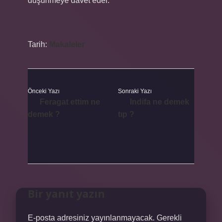
düşünmeye davet eder.
Tarih:
Makaleler
Önceki Yazı
Sonraki Yazı
Feragat ettim ne
Indifa ne demek
demek ?
tıp ?
Bir yanıt yazın
E-posta adresiniz yayınlanmayacak.
Gerekli