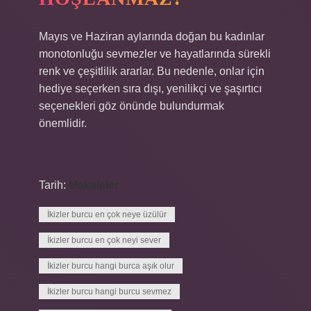
Mayıs ve Haziran aylarında doğan bu kadınlar
monotonluğu sevmezler ve hayatlarında sürekli
renk ve çeşitlilik ararlar. Bu nedenle, onlar için
hediye seçerken sıra dışı, yenilikçi ve şaşırtıcı
seçenekleri göz önünde bulundurmak
önemlidir.
Tarih:
Makaleler
İkizler burcu en çok neye üzülür
İkizler burcu en çok neyi sever
İkizler burcu hangi burca aşık olur
İkizler burcu hangi burcu sevmez