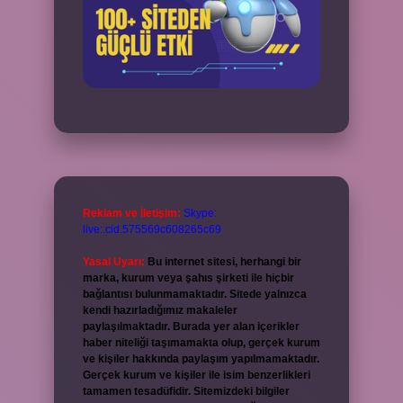
Reklam ve İletişim:
Skype:
live:.cid.575569c608265c69
Yasal Uyarı:
Bu internet sitesi, herhangi bir
marka, kurum veya şahıs şirketi ile hiçbir
bağlantısı bulunmamaktadır. Sitede yalnızca
kendi hazırladığımız makaleler
paylaşılmaktadır. Burada yer alan içerikler
haber niteliği taşımamakta olup, gerçek kurum
ve kişiler hakkında paylaşım yapılmamaktadır.
Gerçek kurum ve kişiler ile isim benzerlikleri
tamamen tesadüfidir. Sitemizdeki bilgiler