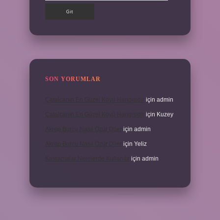
SON YORUMLAR
Çatalcanın En Güzel Köyü Hangisidir
için
admin
Çatalcanın En Güzel Köyü Hangisidir
için
Kuzey
Akrep Burcu Nasıl Özür Diler
için
admin
Akrep Burcu Nasıl Özür Diler
için
Yeliz
Kavramalar Nerelerde Kullanılır
için
admin