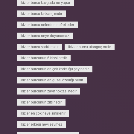
İkizler burcu kavgada ne yapar
İkizler burcu kıskanç mıdır
İkizler burcu nelerden nefret eder
İkizler burcu neye dayanamaz
İkizler burcu sadık mıdır
İkizler burcu utangaç mıdır
İkizler burcunun 6 hissi nedir
İkizler burcunun en çok korktuğu şey nedir
İkizler burcunun en güzel özelliği nedir
İkizler burcunun zayıf noktası nedir
İkizler burcunun zıttı nedir
İkizler en çok neye sinirlenir
İkizler erkeği neyi sevmez