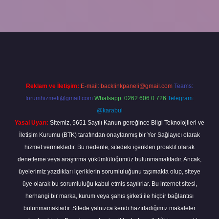
 bahis sitesi
betexper.xyz
betci güncel giriş
https://betci.bet/
betci 
Reklam ve İletişim:
E-mail:
backlinkpaneli@gmail.com
Teams:
forumhizmeti@gmail.com
Whatsapp: 0262 606 0 726
Telegram:
@karabul
Yasal Uyarı:
Sitemiz, 5651 Sayılı Kanun gereğince Bilgi Teknolojileri ve
İletişim Kurumu (BTK) tarafından onaylanmış bir Yer Sağlayıcı olarak
hizmet vermektedir. Bu nedenle, sitedeki içerikleri proaktif olarak
denetleme veya araştırma yükümlülüğümüz bulunmamaktadır. Ancak,
üyelerimiz yazdıkları içeriklerin sorumluluğunu taşımakta olup, siteye
üye olarak bu sorumluluğu kabul etmiş sayılırlar. Bu internet sitesi,
herhangi bir marka, kurum veya şahıs şirketi ile hiçbir bağlantısı
bulunmamaktadır. Sitede yalnızca kendi hazırladığımız makaleler