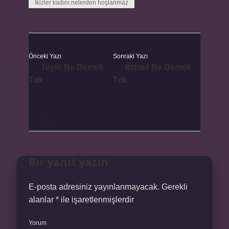
İkizler kadını nelerden hoşlanmaz
Önceki Yazı
Sonraki Yazı
Teyin Ne Demek
Ittihad Ne Demek
Tdk
Tdk
Bir yanıt yazın
E-posta adresiniz yayınlanmayacak.
Gerekli
alanlar
*
ile işaretlenmişlerdir
Yorum