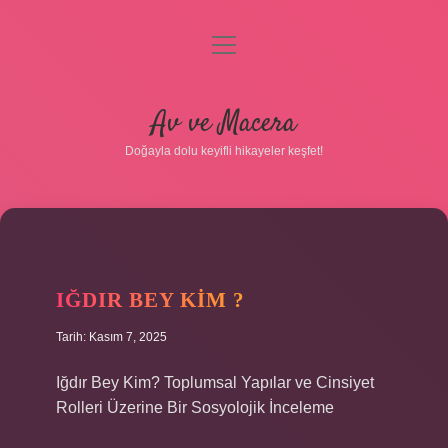
menüyü
aç
Anasayfa
Av ve Macera
Gizlilik Politikası
Doğayla dolu keyifli hikayeler keşfet!
Yasal Uyarı
Hakkımızda
IĞDIR BEY KIM ?
Tarih: Kasım 7, 2025
Iğdır Bey Kim? Toplumsal Yapılar ve Cinsiyet
Rolleri Üzerine Bir Sosyolojik İnceleme