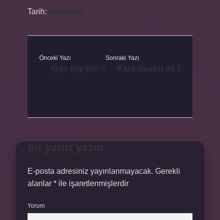
Tarih:
Makaleler
Önceki Yazı
Sonraki Yazı
Iğdır bey kim ?
Kant idealist mi ?
Bir yanıt yazın
E-posta adresiniz yayınlanmayacak.
Gerekli
alanlar
*
ile işaretlenmişlerdir
Yorum