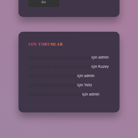
SON YORUMLAR
Çatalcanın En Güzel Köyü Hangisidir
için
admin
Çatalcanın En Güzel Köyü Hangisidir
için
Kuzey
Akrep Burcu Nasıl Özür Diler
için
admin
Akrep Burcu Nasıl Özür Diler
için
Yeliz
Kavramalar Nerelerde Kullanılır
için
admin