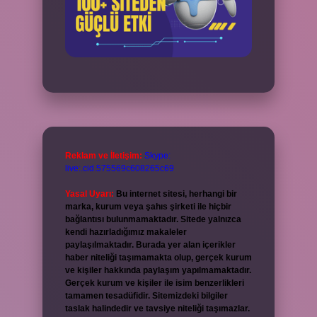
Reklam ve İletişim:
Skype:
live:.cid.575569c608265c69
Yasal Uyarı:
Bu internet sitesi, herhangi bir
marka, kurum veya şahıs şirketi ile hiçbir
bağlantısı bulunmamaktadır. Sitede yalnızca
kendi hazırladığımız makaleler
paylaşılmaktadır. Burada yer alan içerikler
haber niteliği taşımamakta olup, gerçek kurum
ve kişiler hakkında paylaşım yapılmamaktadır.
Gerçek kurum ve kişiler ile isim benzerlikleri
tamamen tesadüfidir. Sitemizdeki bilgiler
taslak halindedir ve tavsiye niteliği taşımazlar.