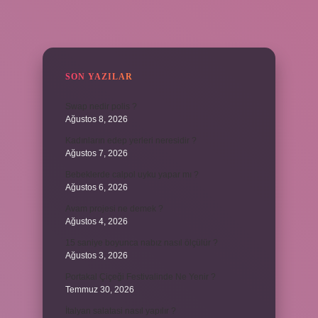
SIDEBAR
SON YAZILAR
Swap nedir polis ?
Ağustos 8, 2026
Kadınların edep yerleri neresidir ?
Ağustos 7, 2026
Bebeklerde calpol uyku yapar mı ?
Ağustos 6, 2026
Avam projesi ne demek ?
Ağustos 4, 2026
15 saniye boyunca nabız nasıl ölçülür ?
Ağustos 3, 2026
Portakal Çiçeği Festivalinde Ne Yenir ?
Temmuz 30, 2026
İtalyan salatasi nasıl yapılır ?