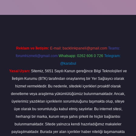
casino bahis sitesi
betexper.xyz
betci güncel giriş
https://betci.bet
Reklam ve İletişim:
E-mail:
backlinkpaneli@gmail.com
Teams:
forumhizmeti@gmail.com
Whatsapp: 0262 606 0 726
Telegram:
@karabul
Yasal Uyarı:
Sitemiz, 5651 Sayılı Kanun gereğince Bilgi Teknolojileri ve
İletişim Kurumu (BTK) tarafından onaylanmış bir Yer Sağlayıcı olarak
hizmet vermektedir. Bu nedenle, sitedeki içerikleri proaktif olarak
denetleme veya araştırma yükümlülüğümüz bulunmamaktadır. Ancak,
üyelerimiz yazdıkları içeriklerin sorumluluğunu taşımakta olup, siteye
üye olarak bu sorumluluğu kabul etmiş sayılırlar. Bu internet sitesi,
herhangi bir marka, kurum veya şahıs şirketi ile hiçbir bağlantısı
bulunmamaktadır. Sitede yalnızca kendi hazırladığımız makaleler
paylaşılmaktadır. Burada yer alan içerikler haber niteliği taşımamakta