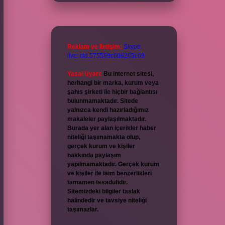
Reklam ve İletişim:
Skype:
live:.cid.575569c608265c69
Yasal Uyarı:
Bu internet sitesi,
herhangi bir marka, kurum veya
şahıs şirketi ile hiçbir bağlantısı
bulunmamaktadır. Sitede
yalnızca kendi hazırladığımız
makaleler paylaşılmaktadır.
Burada yer alan içerikler haber
niteliği taşımamakta olup,
gerçek kurum ve kişiler
hakkında paylaşım
yapılmamaktadır. Gerçek kurum
ve kişiler ile isim benzerlikleri
tamamen tesadüfidir.
Sitemizdeki bilgiler taslak
halindedir ve tavsiye niteliği
taşımazlar.