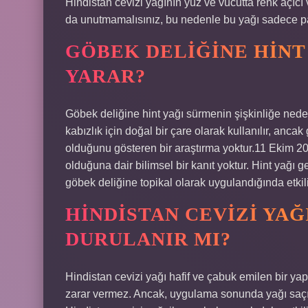
Hindistan cevizi yağının yüz ve vücutta renk açıcı ve
da unutmamalısınız, bu nedenle bu yağı sadece pa
GÖBEK DELIĞINE HINT
YARAR?
Göbek deliğine hint yağı sürmenin şişkinliğe neden 
kabızlık için doğal bir çare olarak kullanılır, anca
olduğunu gösteren bir araştırma yoktur.11 Ekim 2
olduğuna dair bilimsel bir kanıt yoktur. Hint yağı ge
göbek deliğine topikal olarak uygulandığında etkil
HINDISTAN CEVIZI YA
DURULANIR MI?
Hindistan cevizi yağı hafif ve çabuk emilen bir y
zarar vermez. Ancak, uygulama sonunda yağı saçı