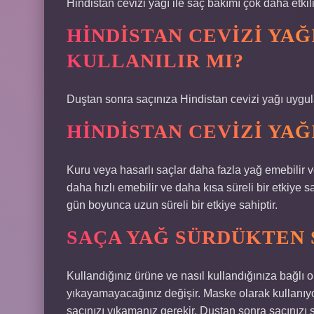
Hindistan cevizi yağı ile saç bakımı çok daha etkili 
HINDISTAN CEVIZI YAĞ
KULLANILIR MI?
Duştan sonra saçınıza Hindistan cevizi yağı uygula
HINDISTAN CEVIZI YAĞ
Kuru veya hasarlı saçlar daha fazla yağ emebilir ve
daha hızlı emebilir ve daha kısa süreli bir etkiye s
gün boyunca uzun süreli bir etkiye sahiptir.
SAÇA YAĞ SÜRDÜKTEN 
Kullandığınız ürüne ve nasıl kullandığınıza bağlı 
yıkayamayacağınız değişir. Maske olarak kullanıy
saçınızı yıkamanız gerekir. Duştan sonra saçınızı