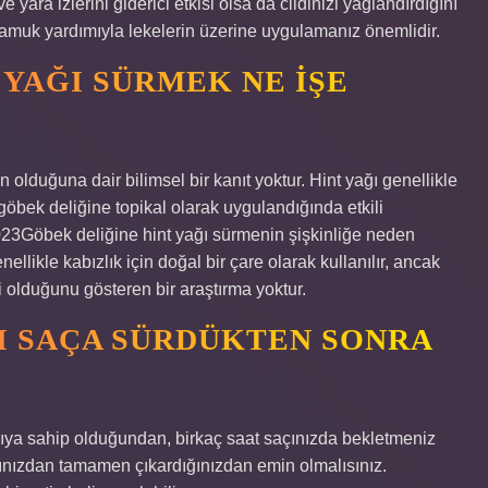
 yara izlerini giderici etkisi olsa da cildinizi yağlandırdığını
muk yardımıyla lekelerin üzerine uygulamanız önemlidir.
 YAĞI SÜRMEK NE IŞE
olduğuna dair bilimsel bir kanıt yoktur. Hint yağı genellikle
k göbek deliğine topikal olarak uygulandığında etkili
023Göbek deliğine hint yağı sürmenin şişkinliğe neden
nellikle kabızlık için doğal bir çare olarak kullanılır, ancak
i olduğunu gösteren bir araştırma yoktur.
ĞI SAÇA SÜRDÜKTEN SONRA
apıya sahip olduğundan, birkaç saat saçınızda bekletmeniz
nızdan tamamen çıkardığınızdan emin olmalısınız.