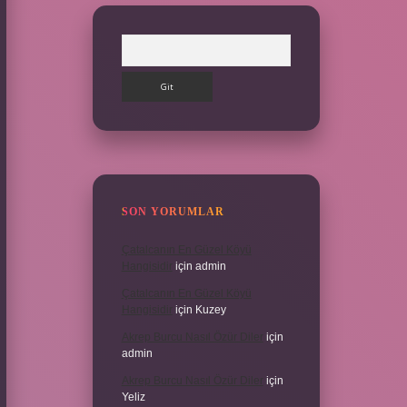
Arama
SON YORUMLAR
Çatalcanın En Güzel Köyü
Hangisidir
için
admin
Çatalcanın En Güzel Köyü
Hangisidir
için
Kuzey
Akrep Burcu Nasıl Özür Diler
için
admin
Akrep Burcu Nasıl Özür Diler
için
Yeliz