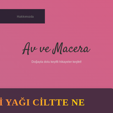
Hakkımızda
Av ve Macera
Doğayla dolu keyifli hikayeler keşfet!
I YAĞI CILTTE NE