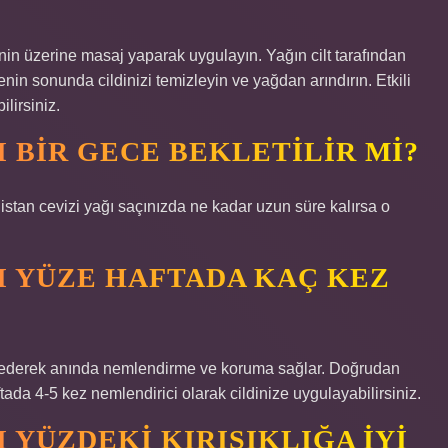
in üzerine masaj yaparak uygulayın. Yağın cilt tarafından
enin sonunda cildinizi temizleyin ve yağdan arındırın. Etkili
lirsiniz.
I BIR GECE BEKLETILIR MI?
distan cevizi yağı saçınızda ne kadar uzun süre kalırsa o
ĞI YÜZE HAFTADA KAÇ KEZ
uz ederek anında nemlendirme ve koruma sağlar. Doğrudan
ftada 4-5 kez nemlendirici olarak cildinize uygulayabilirsiniz.
I YÜZDEKI KIRIŞIKLIĞA IYI