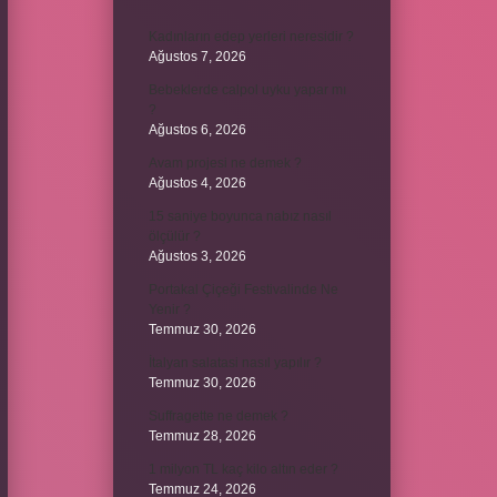
Kadınların edep yerleri neresidir ?
Ağustos 7, 2026
Bebeklerde calpol uyku yapar mı
?
Ağustos 6, 2026
Avam projesi ne demek ?
Ağustos 4, 2026
15 saniye boyunca nabız nasıl
ölçülür ?
Ağustos 3, 2026
Portakal Çiçeği Festivalinde Ne
Yenir ?
Temmuz 30, 2026
İtalyan salatasi nasıl yapılır ?
Temmuz 30, 2026
Suffragette ne demek ?
Temmuz 28, 2026
1 milyon TL kaç kilo altın eder ?
Temmuz 24, 2026