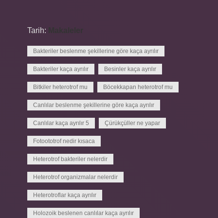
Tarih:
Makaleler
Bakteriler beslenme şekillerine göre kaça ayrılır
Bakteriler kaça ayrılır
Besinler kaça ayrılır
Bitkiler heterotrof mu
Böcekkapan heterotrof mu
Canlılar beslenme şekillerine göre kaça ayrılır
Canlılar kaça ayrılır 5
Çürükçüller ne yapar
Fotoototrof nedir kısaca
Heterotrof bakteriler nelerdir
Heterotrof organizmalar nelerdir
Heterotroflar kaça ayrılır
Holozoik beslenen canlılar kaça ayrılır