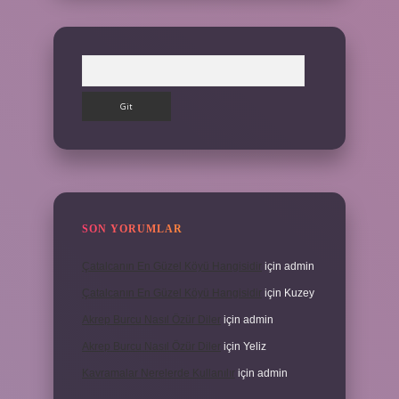
Arama
SON YORUMLAR
Çatalcanın En Güzel Köyü Hangisidir
için
admin
Çatalcanın En Güzel Köyü Hangisidir
için
Kuzey
Akrep Burcu Nasıl Özür Diler
için
admin
Akrep Burcu Nasıl Özür Diler
için
Yeliz
Kavramalar Nerelerde Kullanılır
için
admin