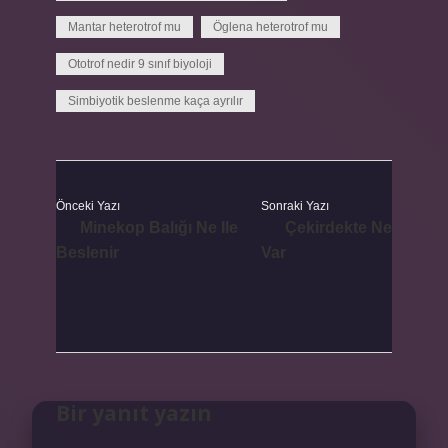
Mantar heterotrof mu
Öglena heterotrof mu
Ototrof nedir 9 sınıf biyoloji
Simbiyotik beslenme kaça ayrılır
Önceki Yazı
Sonraki Yazı
Minekop Balığı Ne Ile
Çekirdekte Ne
Beslenir
Var
Bir yanıt yazın