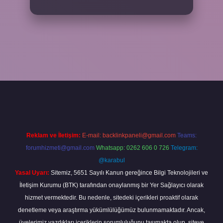
bahis sitesi
betexper.xyz
betci güncel giriş
https://betci.bet/
betci g
Reklam ve İletişim:
E-mail:
backlinkpaneli@gmail.com
Teams:
forumhizmeti@gmail.com
Whatsapp: 0262 606 0 726
Telegram:
@karabul
Yasal Uyarı:
Sitemiz, 5651 Sayılı Kanun gereğince Bilgi Teknolojileri ve
İletişim Kurumu (BTK) tarafından onaylanmış bir Yer Sağlayıcı olarak
hizmet vermektedir. Bu nedenle, sitedeki içerikleri proaktif olarak
denetleme veya araştırma yükümlülüğümüz bulunmamaktadır. Ancak,
üyelerimiz yazdıkları içeriklerin sorumluluğunu taşımakta olup, siteye