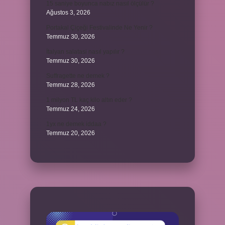
15 saniye boyunca nabız nasıl ölçülür ?
Ağustos 3, 2026
Portakal Çiçeği Festivalinde Ne Yenir ?
Temmuz 30, 2026
İtalyan salatasi nasıl yapılır ?
Temmuz 30, 2026
Suffragette ne demek ?
Temmuz 28, 2026
1 milyon TL kaç kilo altın eder ?
Temmuz 24, 2026
1yx ne demek iddaa ?
Temmuz 20, 2026