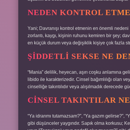
NEDEN KONTROL ETME
Yani; Davranışı kontrol etmenin en önemli nedeni 
zorlantı, kaygı, kişinin ruhunu kemiren bir şey; da
en küçük durum veya değişiklik kişiye çok fazla str
ŞIDDETLI SEKSE NE DE
“Mania” delilik, heyecan, aşırı coşku anlamına gelir
libido ile karakterizedir. Cinsel bağımlılığı olan v
cinselliğe takıntılıdır veya alışılmadık derecede güç
CINSEL TAKINTILAR N
“Ya idrarımı tutamazsam?”, “Ya gazım gelirse?”, 
gibi düşünceler yaygındır. Sapık olma korkusu; Ke