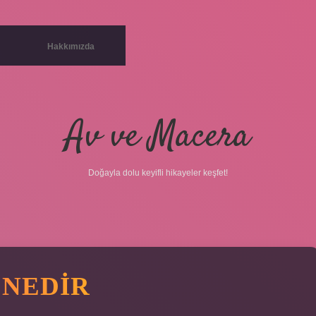
Hakkımızda
Av ve Macera
Doğayla dolu keyifli hikayeler keşfet!
 NEDIR