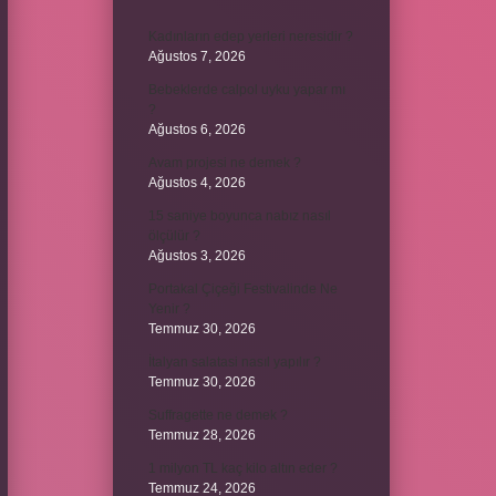
Kadınların edep yerleri neresidir ?
Ağustos 7, 2026
Bebeklerde calpol uyku yapar mı
?
Ağustos 6, 2026
Avam projesi ne demek ?
Ağustos 4, 2026
15 saniye boyunca nabız nasıl
ölçülür ?
Ağustos 3, 2026
Portakal Çiçeği Festivalinde Ne
Yenir ?
Temmuz 30, 2026
İtalyan salatasi nasıl yapılır ?
Temmuz 30, 2026
Suffragette ne demek ?
Temmuz 28, 2026
1 milyon TL kaç kilo altın eder ?
Temmuz 24, 2026