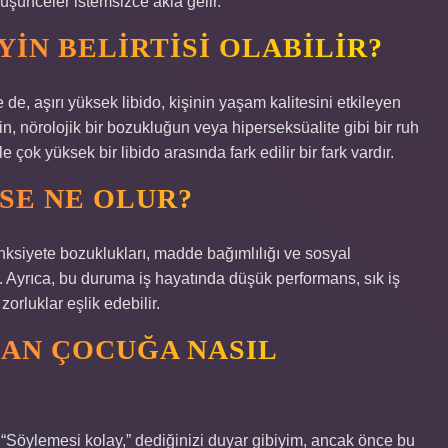
şünceler istemsizce akla gelir.
YIN BELIRTISI OLABILIR?
de, aşırı yüksek libido, kişinin yaşam kalitesini etkileyen
n, nörolojik bir bozukluğun veya hiperseksüalite gibi bir ruh
le çok yüksek bir libido arasında fark edilir bir fark vardır.
SE NE OLUR?
ksiyete bozuklukları, madde bağımlılığı ve sosyal
lir. Ayrıca, bu duruma iş hayatında düşük performans, sık iş
zorluklar eşlik edebilir.
AN ÇOCUĞA NASIL
 “Söylemesi kolay,” dediğinizi duyar gibiyim, ancak önce bu