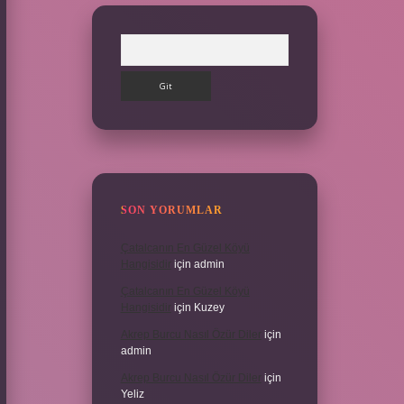
Arama
SON YORUMLAR
Çatalcanın En Güzel Köyü
Hangisidir
için
admin
Çatalcanın En Güzel Köyü
Hangisidir
için
Kuzey
Akrep Burcu Nasıl Özür Diler
için
admin
Akrep Burcu Nasıl Özür Diler
için
Yeliz