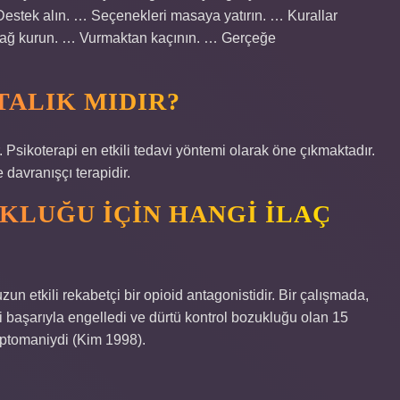
 Destek alın. … Seçenekleri masaya yatırın. … Kurallar
 bağ kurun. … Vurmaktan kaçının. … Gerçeğe
TALIK MIDIR?
. Psikoterapi en etkili tedavi yöntemi olarak öne çıkmaktadır.
 davranışçı terapidir.
LUĞU IÇIN HANGI ILAÇ
n etkili rekabetçi bir opioid antagonistidir. Bir çalışmada,
 başarıyla engelledi ve dürtü kontrol bozukluğu olan 15
kleptomaniydi (Kim 1998).