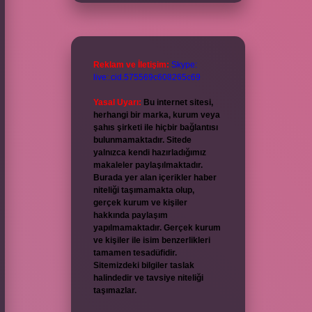
Reklam ve İletişim:
Skype:
live:.cid.575569c608265c69
Yasal Uyarı:
Bu internet sitesi,
herhangi bir marka, kurum veya
şahıs şirketi ile hiçbir bağlantısı
bulunmamaktadır. Sitede
yalnızca kendi hazırladığımız
makaleler paylaşılmaktadır.
Burada yer alan içerikler haber
niteliği taşımamakta olup,
gerçek kurum ve kişiler
hakkında paylaşım
yapılmamaktadır. Gerçek kurum
ve kişiler ile isim benzerlikleri
tamamen tesadüfidir.
Sitemizdeki bilgiler taslak
halindedir ve tavsiye niteliği
taşımazlar.