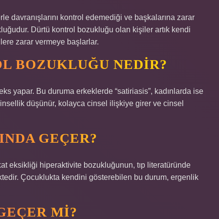
erle davranışlarını kontrol edemediği ve başkalarına zarar
uğudur. Dürtü kontrol bozukluğu olan kişiler artık kendi
ilere zarar vermeye başlarlar.
OL BOZUKLUĞU NEDIR?
seks yapar. Bu duruma erkeklerde “satiriasis”, kadınlarda ise
nsellik düşünür, kolayca cinsel ilişkiye girer ve cinsel
INDA GEÇER?
kat eksikliği hiperaktivite bozukluğunun, tıp literatüründe
ektedir. Çocuklukta kendini gösterebilen bu durum, ergenlik
GEÇER MI?