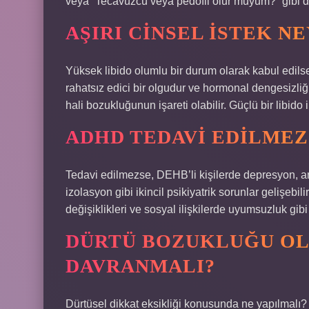
veya “Tecavüzcü veya pedofil olur muyum?” gibi dü
AŞIRI CINSEL ISTEK NE
Yüksek libido olumlu bir durum olarak kabul edilse 
rahatsız edici bir olgudur ve hormonal dengesizliği
hali bozukluğunun işareti olabilir. Güçlü bir libido i
ADHD TEDAVI EDILMEZ
Tedavi edilmezse, DEHB’li kişilerde depresyon, an
izolasyon gibi ikincil psikiyatrik sorunlar gelişebi
değişiklikleri ve sosyal ilişkilerde uyumsuzluk gibi 
DÜRTÜ BOZUKLUĞU OL
DAVRANMALI?
Dürtüsel dikkat eksikliği konusunda ne yapılmalı?