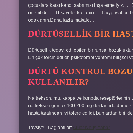
çocuklara karşı kendi sabrımızı inşa etmeliyiz. …
önemlidir. … Hikayeler kullanın. … Duygusal bir
odaklanın.Daha fazla makale…
DÜRTÜSELLIK BIR HAS
Dürtüsellik tedavi edilebilen bir ruhsal bozukluktur
En çok tercih edilen psikoterapi yöntemi bilişsel ve
DÜRTÜ KONTROL BOZUK
KULLANILIR?
Naltrekson, mu, kappa ve lambda reseptörlerinin uzu
naltrekson günlük 100-200 mg dozlarında dürtüleri
hasta tarafından iyi tolere edildi, bunlardan biri 
Tavsiyeli Bağlantılar:
Arılar Ne Iş Yapar