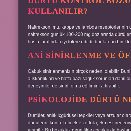
DÜRTÜ KONTROL BOZUK
KULLANILIR?
Naltrekson, mu, kappa ve lambda reseptörlerinin uzu
naltrekson günlük 100-200 mg dozlarında dürtüleri
hasta tarafından iyi tolere edildi, bunlardan biri 
ANI SINIRLENME VE Ö
Çabuk sinirlenmenizin birçok nedeni olabilir. Bunl
alışkanlıkları ve hatta bazı sağlık sorunları dahil 
deneyimler de sinirli olma eğilimini artırabilir.
PSIKOLOJIDE DÜRTÜ N
Dürtüler, anlık içgüdüsel tepkiler veya arzular olar
dürtülerini kontrol etmekte zorluk çekmesi nedeniy
açabilir. Bu bozukluk genellikle çocuklukta başlar