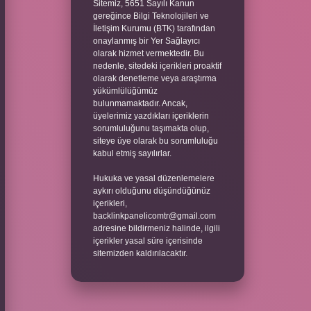
Sitemiz, 5651 Sayılı Kanun
gereğince Bilgi Teknolojileri ve
İletişim Kurumu (BTK) tarafından
onaylanmış bir Yer Sağlayıcı
olarak hizmet vermektedir. Bu
nedenle, sitedeki içerikleri proaktif
olarak denetleme veya araştırma
yükümlülüğümüz
bulunmamaktadır. Ancak,
üyelerimiz yazdıkları içeriklerin
sorumluluğunu taşımakta olup,
siteye üye olarak bu sorumluluğu
kabul etmiş sayılırlar.
Hukuka ve yasal düzenlemelere
aykırı olduğunu düşündüğünüz
içerikleri,
backlinkpanelicomtr@gmail.com
adresine bildirmeniz halinde, ilgili
içerikler yasal süre içerisinde
sitemizden kaldırılacaktır.