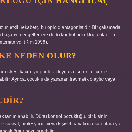
LUĞU IÇIN HANGI ILAÇ
n etkili rekabetçi bir opioid antagonistidir. Bir çalışmada,
 başarıyla engelledi ve dürtü kontrol bozukluğu olan 15
kleptomaniydi (Kim 1998).
FKE NEDEN OLUR?
ara stres, kaygı, yorgunluk, duygusal sorunlar, yeme
olabilir. Ayrıca, çocuklukta yaşanan travmatik olaylar veya
EDIR?
ak tanımlanabilir. Dürtü kontrol bozukluğu, bir kişinin
le sosyal, profesyonel veya kişisel hayatında sorunlara yol
 ancak ömür boyu sürebilir.