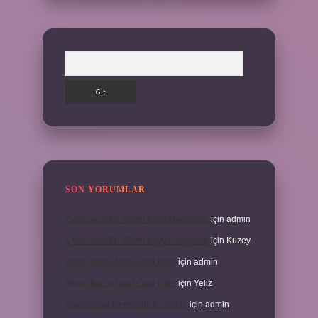
Arama
SON YORUMLAR
Çatalcanın En Güzel Köyü Hangisidir
için
admin
Çatalcanın En Güzel Köyü Hangisidir
için
Kuzey
Akrep Burcu Nasıl Özür Diler
için
admin
Akrep Burcu Nasıl Özür Diler
için
Yeliz
Kavramalar Nerelerde Kullanılır
için
admin