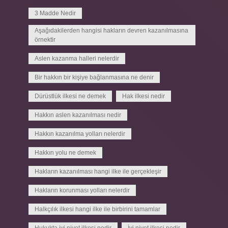
3 Madde Nedir
Aşağıdakilerden hangisi hakların devren kazanılmasına
örnektir
Aslen kazanma halleri nelerdir
Bir hakkın bir kişiye bağlanmasına ne denir
Dürüstlük ilkesi ne demek
Hak ilkesi nedir
Hakkın aslen kazanılması nedir
Hakkın kazanılma yolları nelerdir
Hakkın yolu ne demek
Hakların kazanılması hangi ilke ile gerçekleşir
Hakların korunması yolları nelerdir
Halkçılık ilkesi hangi ilke ile birbirini tamamlar