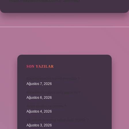
https://saytasinsaat.com.tr
Sitemap
SIDEBAR
SON YAZILAR
Kadınların edep yerleri neresidir ?
Ağustos 7, 2026
Bebeklerde calpol uyku yapar mı ?
Ağustos 6, 2026
Avam projesi ne demek ?
Ağustos 4, 2026
15 saniye boyunca nabız nasıl ölçülür ?
Ağustos 3, 2026