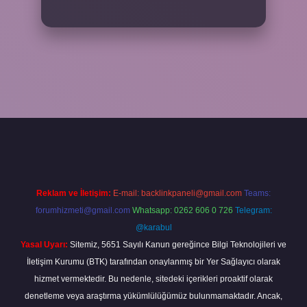
ahis sitesi
betexper.xyz
betci güncel giriş
https://betci.bet/
betci gi
Reklam ve İletişim:
E-mail:
backlinkpaneli@gmail.com
Teams:
forumhizmeti@gmail.com
Whatsapp: 0262 606 0 726
Telegram:
@karabul
Yasal Uyarı:
Sitemiz, 5651 Sayılı Kanun gereğince Bilgi Teknolojileri ve
İletişim Kurumu (BTK) tarafından onaylanmış bir Yer Sağlayıcı olarak
hizmet vermektedir. Bu nedenle, sitedeki içerikleri proaktif olarak
denetleme veya araştırma yükümlülüğümüz bulunmamaktadır. Ancak,