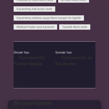
Hukukta iyi niyet ilkesi nedir
İyi niyet ilkesi nedir
Kazanılmış hak kuralı nedir
Kazanılmış haklara saygı ilkesi hangisi ile ilgilidir
Mülkiyet hakkı nasıl kazanılır
Yasallık ilkesi nedir
Önceki Yazı
Sonraki Yazı
Koni Nasıl Bir
Türkiyenin En Iyi
Yüzeye Sahiptir
Balı Nerede
Bir yanıt yazın