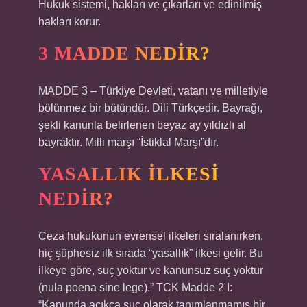
Hukuk sistemi, hakları ve çıkarları ve edinilmiş
hakları korur.
3 MADDE NEDIR?
MADDE 3 – Türkiye Devleti, vatanı ve milletiyle
bölünmez bir bütündür. Dili Türkçedir. Bayrağı,
şekli kanunla belirlenen beyaz ay yıldızlı al
bayraktır. Milli marşı “İstiklal Marşı”dır.
YASALLIK ILKESI
NEDIR?
Ceza hukukunun evrensel ilkeleri sıralanırken,
hiç şüphesiz ilk sırada “yasallık” ilkesi gelir. Bu
ilkeye göre, suç yoktur ve kanunsuz suç yoktur
(nula poena sine lege).” TCK Madde 2 I:
“Kanunda açıkça suç olarak tanımlanmamış bir