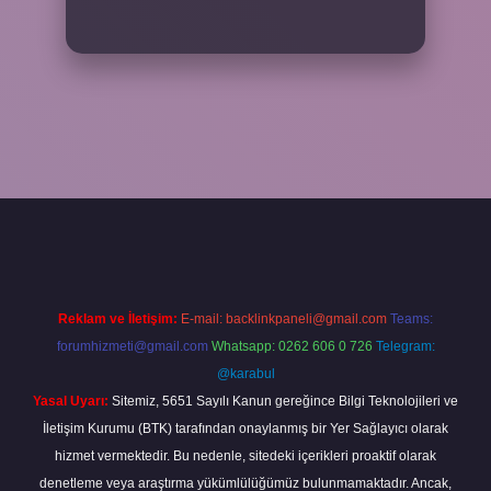
bahis sitesi
betexper.xyz
betci güncel giriş
https://betci.bet/
betci g
Reklam ve İletişim:
E-mail:
backlinkpaneli@gmail.com
Teams:
forumhizmeti@gmail.com
Whatsapp: 0262 606 0 726
Telegram:
@karabul
Yasal Uyarı:
Sitemiz, 5651 Sayılı Kanun gereğince Bilgi Teknolojileri ve
İletişim Kurumu (BTK) tarafından onaylanmış bir Yer Sağlayıcı olarak
hizmet vermektedir. Bu nedenle, sitedeki içerikleri proaktif olarak
denetleme veya araştırma yükümlülüğümüz bulunmamaktadır. Ancak,