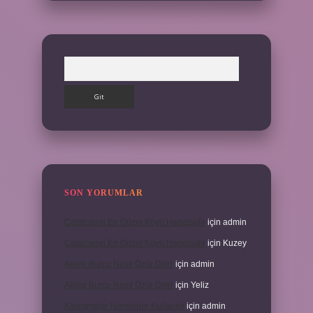
Arama
SON YORUMLAR
Çatalcanın En Güzel Köyü Hangisidir
için
admin
Çatalcanın En Güzel Köyü Hangisidir
için
Kuzey
Akrep Burcu Nasıl Özür Diler
için
admin
Akrep Burcu Nasıl Özür Diler
için
Yeliz
Kavramalar Nerelerde Kullanılır
için
admin