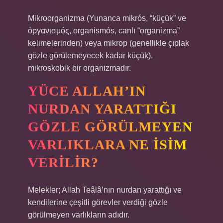
Mikroorganizma (Yunanca mikrós, “küçük” ve
ὀργανισμός, organismós, canlı “organizma”
kelimelerinden) veya mikrop (genellikle çıplak
gözle görülemeyecek kadar küçük),
mikroskobik bir organizmadır.
YÜCE ALLAH’IN
NURDAN YARATTIĞI
GÖZLE GÖRÜLMEYEN
VARLIKLARA NE ISIM
VERILIR?
Melekler; Allah Teâlâ’nın nurdan yarattığı ve
kendilerine çeşitli görevler verdiği gözle
görülmeyen varlıkların adıdır.