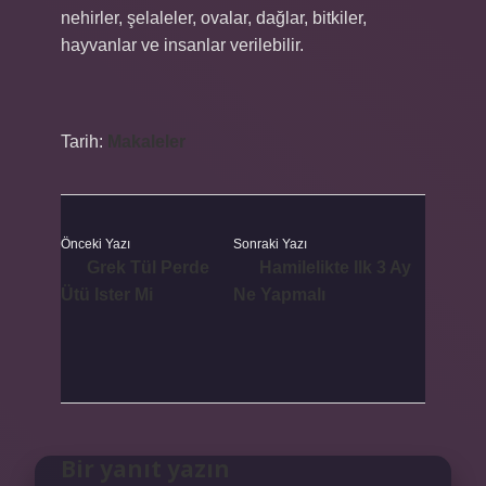
nehirler, şelaleler, ovalar, dağlar, bitkiler,
hayvanlar ve insanlar verilebilir.
Tarih:
Makaleler
Önceki Yazı
Sonraki Yazı
Grek Tül Perde
Hamilelikte Ilk 3 Ay
Ütü Ister Mi
Ne Yapmalı
Bir yanıt yazın