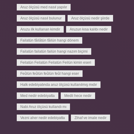
Aruz ölçüsü med nasıl yapılır
Aruz ölçüsü nasıl bulunur
Aruz ölçüsü nedir şiirde
Aruzu ilk kullanan kimdir
Aruzun kısa kalıbı nedir
Failatün fâilâtün fâilün hangi dönem
Failatün failatün failün hangi nazım biçimi
Feilatün Feilatün Feilatün Feilün kimin eseri
Feûlün feûlün feûlün feûl hangi eser
Halk edebiyatında aruz ölçüsü kullanılmış mıdır
Med nedir edebiyatta
Medli hece nedir
Nabi Aruz ölçüsü kullandı mı
Vezni aher nedir edebiyatta
Zihaf ve imale nedir