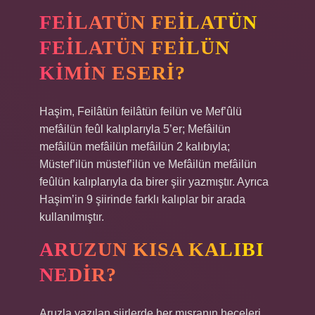
FEILATÜN FEILATÜN
FEILATÜN FEILÜN
KIMIN ESERI?
Haşim, Feilâtün feilâtün feilün ve Mef’ûlü
mefâilün feûl kalıplarıyla 5’er; Mefâilün
mefâilün mefâilün mefâilün 2 kalıbıyla;
Müstef’ilün müstef’ilün ve Mefâilün mefâilün
feûlün kalıplarıyla da birer şiir yazmıştır. Ayrıca
Haşim’in 9 şiirinde farklı kalıplar bir arada
kullanılmıştır.
ARUZUN KISA KALIBI
NEDIR?
Aruzla yazılan şiirlerde her mısranın heceleri