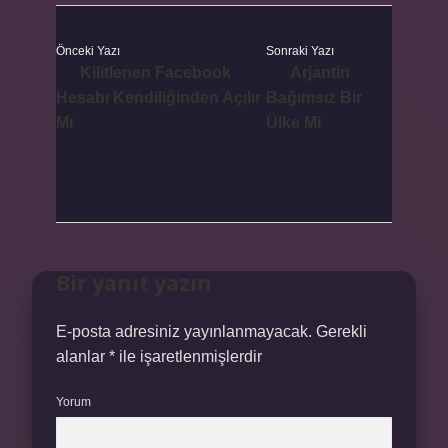
Önceki Yazı
Sonraki Yazı
Kilitlenen Facebook
Arjantin
Hesabı Kendiliğinden Açılır
Bağımsız Bir
Mı
Ülke Mi
Bir yanıt yazın
E-posta adresiniz yayınlanmayacak.
Gerekli
alanlar
*
ile işaretlenmişlerdir
Yorum