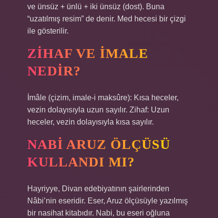
ve ünsüz + ünlü + iki ünsüz (dost). Buna
“uzatılmış resim” de denir. Med hecesi bir çizgi
ile gösterilir.
ZIHAF VE IMALE
NEDIR?
İmâle (çizim, imale-i maksûre): Kısa heceler,
vezin dolayısıyla uzun sayılır. Zihaf: Uzun
heceler, vezin dolayısıyla kısa sayılır.
NABI ARUZ ÖLÇÜSÜ
KULLANDI MI?
Hayriyye, Divan edebiyatının şairlerinden
Nâbi’nin eseridir. Eser, Aruz ölçüsüyle yazılmış
bir nasihat kitabıdır. Nabi, bu eseri oğluna