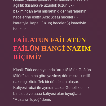
açıklık (kısalık) ve uzunluk (uzunluk)
bakımından aynı mısranın diğer mısralarının
hecelerine eşittir. Açık (kısa) heceler (.)
işaretiyle, kapalı (uzun) heceler (-) işaretiyle
belirtilir.
FAILATÜN FAILATÜN
FAILÜN HANGI NAZIM
BIÇIMI?
Klasik Türk edebiyatında “aruz fâilâtün fâilâtün
fâilün” kalıbına göre yazılmış dört mısralık millî
nazım şeklidir. Tek bir dörtlükten oluşur.
Kafiyesi rubai ile aynıdır: aaxa. Genellikle lirik
bir üslup ve aaaa kafiyesi olan tuyuğlara
“Musarra Tuyuğ” denir.