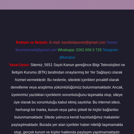
bahis sitesi
betexper.xyz
betci güncel giriş
https://betci.bet/
betci g
Reklam ve İletişim:
E-mail:
backlinkpaneli@gmail.com
Teams:
forumhizmeti@gmail.com
Whatsapp: 0262 606 0 726
Telegram:
@karabul
Yasal Uyarı:
Sitemiz, 5651 Sayılı Kanun gereğince Bilgi Teknolojileri ve
İletişim Kurumu (BTK) tarafından onaylanmış bir Yer Sağlayıcı olarak
hizmet vermektedir. Bu nedenle, sitedeki içerikleri proaktif olarak
denetleme veya araştırma yükümlülüğümüz bulunmamaktadır. Ancak,
üyelerimiz yazdıkları içeriklerin sorumluluğunu taşımakta olup, siteye
üye olarak bu sorumluluğu kabul etmiş sayılırlar. Bu internet sitesi,
herhangi bir marka, kurum veya şahıs şirketi ile hiçbir bağlantısı
bulunmamaktadır. Sitede yalnızca kendi hazırladığımız makaleler
paylaşılmaktadır. Burada yer alan içerikler haber niteliği taşımamakta
olup, gerçek kurum ve kişiler hakkında paylaşım yapılmamaktadır.