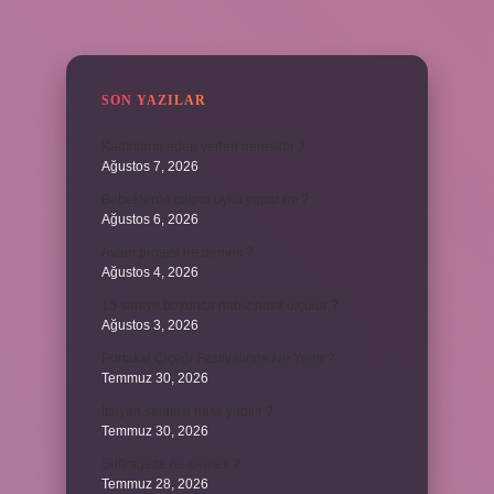
SIDEBAR
SON YAZILAR
Kadınların edep yerleri neresidir ?
Ağustos 7, 2026
Bebeklerde calpol uyku yapar mı ?
Ağustos 6, 2026
Avam projesi ne demek ?
Ağustos 4, 2026
15 saniye boyunca nabız nasıl ölçülür ?
Ağustos 3, 2026
Portakal Çiçeği Festivalinde Ne Yenir ?
Temmuz 30, 2026
İtalyan salatasi nasıl yapılır ?
Temmuz 30, 2026
Suffragette ne demek ?
Temmuz 28, 2026