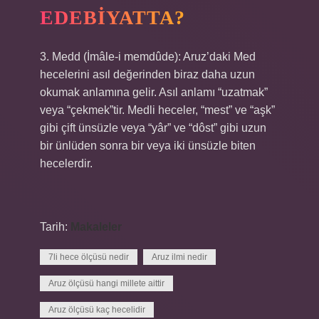
EDEBIYATTA?
3. Medd (İmâle-i memdûde): Aruz’daki Med
hecelerini asıl değerinden biraz daha uzun
okumak anlamına gelir. Asıl anlamı “uzatmak”
veya “çekmek”tir. Medli heceler, “mest” ve “aşk”
gibi çift ünsüzle veya “yâr” ve “dôst” gibi uzun
bir ünlüden sonra bir veya iki ünsüzle biten
hecelerdir.
Tarih:
Makaleler
7li hece ölçüsü nedir
Aruz ilmi nedir
Aruz ölçüsü hangi millete aittir
Aruz ölçüsü kaç hecelidir