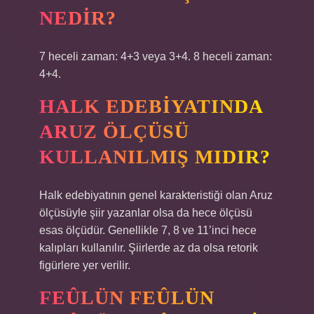
NEDIR?
7 heceli zaman: 4+3 veya 3+4. 8 heceli zaman:
4+4.
HALK EDEBIYATINDA
ARUZ ÖLÇÜSÜ
KULLANILMIŞ MIDIR?
Halk edebiyatının genel karakteristiği olan Aruz
ölçüsüyle şiir yazanlar olsa da hece ölçüsü
esas ölçüdür. Genellikle 7, 8 ve 11’inci hece
kalıpları kullanılır. Şiirlerde az da olsa retorik
figürlere yer verilir.
FEÛLÜN FEÛLÜN