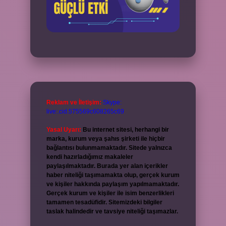
Reklam ve İletişim:
Skype:
live:.cid.575569c608265c69
Yasal Uyarı:
Bu internet sitesi, herhangi bir
marka, kurum veya şahıs şirketi ile hiçbir
bağlantısı bulunmamaktadır. Sitede yalnızca
kendi hazırladığımız makaleler
paylaşılmaktadır. Burada yer alan içerikler
haber niteliği taşımamakta olup, gerçek kurum
ve kişiler hakkında paylaşım yapılmamaktadır.
Gerçek kurum ve kişiler ile isim benzerlikleri
tamamen tesadüfidir. Sitemizdeki bilgiler
taslak halindedir ve tavsiye niteliği taşımazlar.