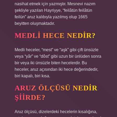
nasihat etmek için yazmıştır. Mesnevi nazım
şekliyle yazılan Hayriyye, “feilâtün feilâtün
feilün” aruz kalıbıyla yazılmış olup 1665
beyitten oluşmaktadır.
MEDLI HECE NEDIR?
Medli heceler, “mest” ve “aşk” gibi çift ünsüzle
veya “yâr” ve “dôst” gibi uzun bir ünlüden sonra
bir veya iki ünsüzle biten hecelerdir. Bu
heceler, aruz açısından iki hece değerindedir,
biri kapalı, biri kısa.
ARUZ ÖLÇÜSÜ NEDIR
ŞIIRDE?
Aruz ölçüsü, dizelerdeki hecelerin kısalığına,