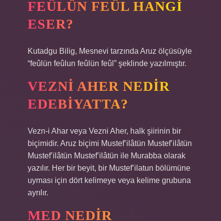
FEÛLÜN FEÛL HANGI
ESER?
Kutadgu Bilig, Mesnevi tarzında Aruz ölçüsüyle
“feûlün feûlun feûlün feûl” şeklinde yazılmıştır.
VEZNI AHER NEDIR
EDEBIYATTA?
Vezn-i Ahar veya Vezni Aher, halk şiirinin bir
biçimidir. Aruz biçimi Mustef’ilâtün Mustef’ilâtün
Mustef’ilâtün Mustef’ilâtün ile Murabba olarak
yazılır. Her bir beyit, bir Mustef’ilatun bölümüne
uyması için dört kelimeye veya kelime grubuna
ayrılır.
MED NEDIR