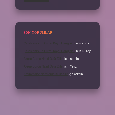
SON YORUMLAR
Çatalcanın En Güzel Köyü Hangisidir
için
admin
Çatalcanın En Güzel Köyü Hangisidir
için
Kuzey
Akrep Burcu Nasıl Özür Diler
için
admin
Akrep Burcu Nasıl Özür Diler
için
Yeliz
Kavramalar Nerelerde Kullanılır
için
admin