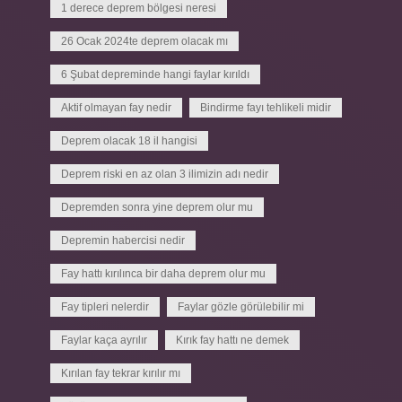
1 derece deprem bölgesi neresi
26 Ocak 2024te deprem olacak mı
6 Şubat depreminde hangi faylar kırıldı
Aktif olmayan fay nedir
Bindirme fayı tehlikeli midir
Deprem olacak 18 il hangisi
Deprem riski en az olan 3 ilimizin adı nedir
Depremden sonra yine deprem olur mu
Depremin habercisi nedir
Fay hattı kırılınca bir daha deprem olur mu
Fay tipleri nelerdir
Faylar gözle görülebilir mi
Faylar kaça ayrılır
Kırık fay hattı ne demek
Kırılan fay tekrar kırılır mı