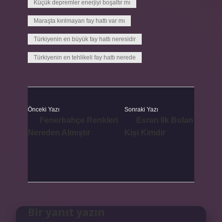
Küçük depremler enerjiyi boşaltır mı
Maraşta kırılmayan fay hattı var mı
Türkiyenin en büyük fay hattı neresidir
Türkiyenin en tehlikeli fay hattı nerede
Önceki Yazı
Sonraki Yazı
Fenerbahçe Renkleri
Esrarı Ilk Bulan
Nereden Almıştır
Kişi Kimdir
Bir yanıt yazın