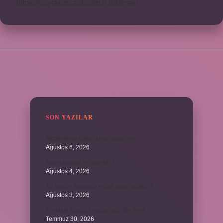
https://saytasinsaat.com.tr
Sitemap
SIDEBAR
SON YAZILAR
Bebeklerde calpol uyku yapar mı ?
Ağustos 6, 2026
Avam projesi ne demek ?
Ağustos 4, 2026
15 saniye boyunca nabız nasıl ölçülür ?
Ağustos 3, 2026
Portakal Çiçeği Festivalinde Ne Yenir ?
Temmuz 30, 2026