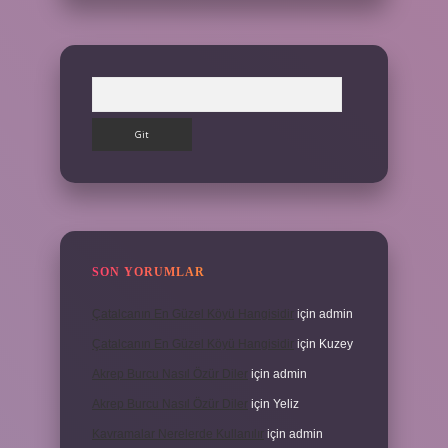
Arama
SON YORUMLAR
Çatalcanın En Güzel Köyü Hangisidir
için
admin
Çatalcanın En Güzel Köyü Hangisidir
için
Kuzey
Akrep Burcu Nasıl Özür Diler
için
admin
Akrep Burcu Nasıl Özür Diler
için
Yeliz
Kavramalar Nerelerde Kullanılır
için
admin