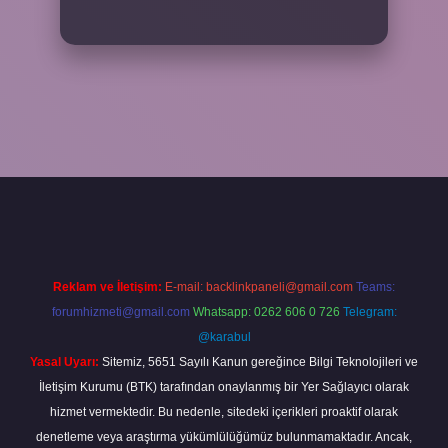
 bahis sitesi
betexper.xyz
betci güncel giriş
https://betci.bet/
betci g
Reklam ve İletişim:
E-mail:
backlinkpaneli@gmail.com
Teams:
forumhizmeti@gmail.com
Whatsapp: 0262 606 0 726
Telegram:
@karabul
Yasal Uyarı:
Sitemiz, 5651 Sayılı Kanun gereğince Bilgi Teknolojileri ve
İletişim Kurumu (BTK) tarafından onaylanmış bir Yer Sağlayıcı olarak
hizmet vermektedir. Bu nedenle, sitedeki içerikleri proaktif olarak
denetleme veya araştırma yükümlülüğümüz bulunmamaktadır. Ancak,