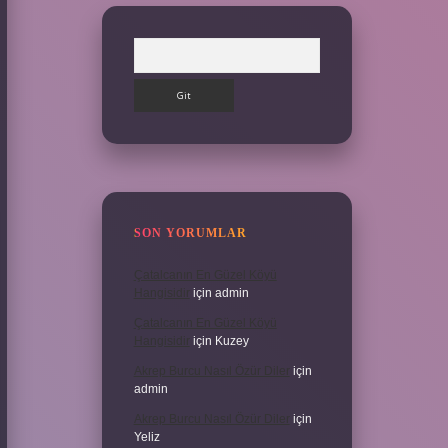
Arama
SON YORUMLAR
Çatalcanın En Güzel Köyü
Hangisidir
için
admin
Çatalcanın En Güzel Köyü
Hangisidir
için
Kuzey
Akrep Burcu Nasıl Özür Diler
için
admin
Akrep Burcu Nasıl Özür Diler
için
Yeliz