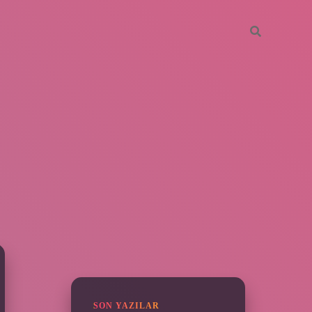
SIDEBAR
ilbet mobil giriş
pia bella casino giri
SON YAZILAR