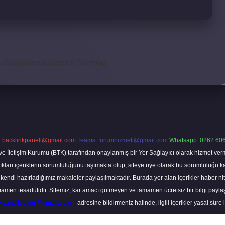
s://saytasinsaat.com.tr
Sitemap
:
backlinkpaneli@gmail.com
Teams:
forumhizmeti@gmail.com
Whatsapp: 0262 606
ve İletişim Kurumu (BTK) tarafından onaylanmış bir Yer Sağlayıcı olarak hizmet verm
rı içeriklerin sorumluluğunu taşımakta olup, siteye üye olarak bu sorumluluğu kabul
a kendi hazırladığımız makaleler paylaşılmaktadır. Burada yer alan içerikler haber 
tamamen tesadüfidir. Sitemiz, kar amacı gütmeyen ve tamamen ücretsiz bir bilgi pay
nkpanelicomtr@gmail.com
adresine bildirmeniz halinde, ilgili içerikler yasal süre 