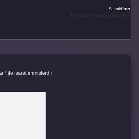
Sonraki Yazı
Feragat ettim ne demek ?
lar
*
ile işaretlenmişlerdir