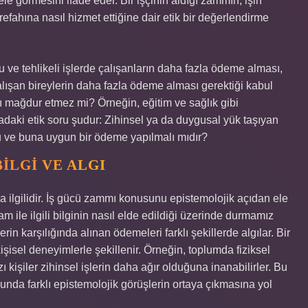
ele görmesini ifade eder. Bir işçinin aldığı zammın, işin
efahına nasıl hizmet ettiğine dair etik bir değerlendirme
lu ve tehlikeli işlerde çalışanların daha fazla ödeme alması,
alışan bireylerin daha fazla ödeme alması gerektiği kabul
rı mağdur etmez mi? Örneğin, eğitim ve sağlık gibi
radaki etik soru şudur: Zihinsel ya da duygusal yük taşıyan
r mu ve buna uygun bir ödeme yapılmalı mıdır?
ILGI VE ALGI
yla ilgilidir. İş gücü zammı konusunu epistemolojik açıdan ele
am ile ilgili bilginin nasıl elde edildiği üzerinde durmamız
şlerin karşılığında alınan ödemeleri farklı şekillerde algılar. Bir
işisel deneyimlerle şekillenir. Örneğin, toplumda fiziksel
ı kişiler zihinsel işlerin daha ağır olduğuna inanabilirler. Bu
nda farklı epistemolojik görüşlerin ortaya çıkmasına yol