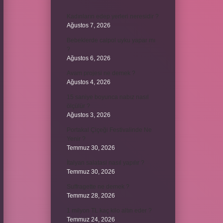
Kadınların edep yerleri neresidir ?
Ağustos 7, 2026
Bebeklerde calpol uyku yapar mı
?
Ağustos 6, 2026
Avam projesi ne demek ?
Ağustos 4, 2026
15 saniye boyunca nabız nasıl
ölçülür ?
Ağustos 3, 2026
Portakal Çiçeği Festivalinde Ne
Yenir ?
Temmuz 30, 2026
İtalyan salatasi nasıl yapılır ?
Temmuz 30, 2026
Suffragette ne demek ?
Temmuz 28, 2026
1 milyon TL kaç kilo altın eder ?
Temmuz 24, 2026