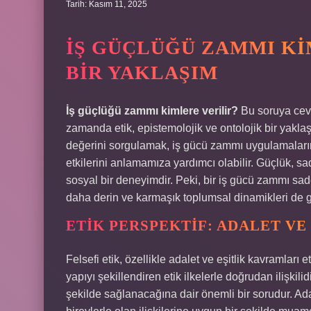
Tarih: Kasım 11, 2025
İŞ GÜÇLÜĞÜ ZAMMI KI
BIR YAKLAŞIM
İş güçlüğü zammı kimlere verilir?
Bu soruya ceva
zamanda etik, epistemolojik ve ontolojik bir yaklaş
değerini sorgulamak, iş gücü zammı uygulamalarını
etkilerini anlamamıza yardımcı olabilir. Güçlük, sa
sosyal bir deneyimdir. Peki, bir iş gücü zammı sad
daha derin ve karmaşık toplumsal dinamikleri de
ETIK PERSPEKTIF: ADALET VE
Felsefi etik, özellikle adalet ve eşitlik kavramları 
yapıyı şekillendiren etik ilkelerle doğrudan ilişkil
şekilde sağlanacağına dair önemli bir sorudur. Ada