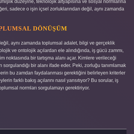
işmişlik düzeyine, teknolojik altyapısına ve sosyal normlarına
değeri, sadece o işin içsel zorluklarından değil, aynı zamanda
OPLUMSAL DÖNÜŞÜM
ğil, aynı zamanda toplumsal adalet, bilgi ve gerçeklik
molojik ve ontolojik açılardan ele alındığında, iş gücü zammı,
im noktasında bir tartışma alanı açar. Kimlere verileceği
in sorgulandığı bir alanı ifade eder. Peki, zorluğu tanımlamak
rin bu zamdan faydalanması gerektiğini belirleyen kriterler
erin farklı bakış açılarını nasıl yansıtıyor? Bu sorular, iş
oplumsal normları sorgulamayı gerektiriyor.