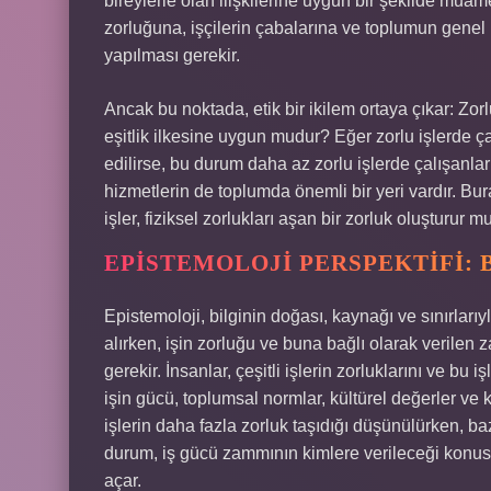
bireylerle olan ilişkilerine uygun bir şekilde muam
zorluğuna, işçilerin çabalarına ve toplumun genel r
yapılması gerekir.
Ancak bu noktada, etik bir ikilem ortaya çıkar: Zor
eşitlik ilkesine uygun mudur? Eğer zorlu işlerde ç
edilirse, bu durum daha az zorlu işlerde çalışanla
hizmetlerin de toplumda önemli bir yeri vardır. Bu
işler, fiziksel zorlukları aşan bir zorluk oluşturu
EPISTEMOLOJI PERSPEKTIFI: B
Epistemoloji, bilginin doğası, kaynağı ve sınırları
alırken, işin zorluğu ve buna bağlı olarak verilen z
gerekir. İnsanlar, çeşitli işlerin zorluklarını ve bu i
işin gücü, toplumsal normlar, kültürel değerler ve k
işlerin daha fazla zorluk taşıdığı düşünülürken, baz
durum, iş gücü zammının kimlere verileceği konusu
açar.