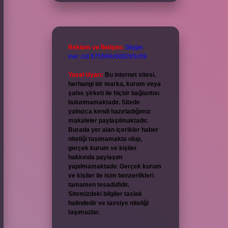
Reklam ve İletişim:
Skype:
live:.cid.575569c608265c69
Yasal Uyarı:
Bu internet sitesi,
herhangi bir marka, kurum veya
şahıs şirketi ile hiçbir bağlantısı
bulunmamaktadır. Sitede
yalnızca kendi hazırladığımız
makaleler paylaşılmaktadır.
Burada yer alan içerikler haber
niteliği taşımamakta olup,
gerçek kurum ve kişiler
hakkında paylaşım
yapılmamaktadır. Gerçek kurum
ve kişiler ile isim benzerlikleri
tamamen tesadüfidir.
Sitemizdeki bilgiler taslak
halindedir ve tavsiye niteliği
taşımazlar.