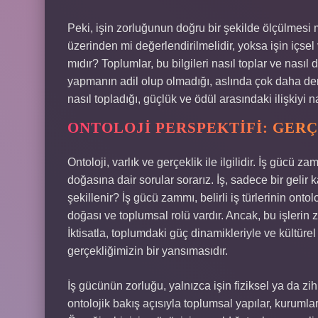
Peki, işin zorluğunun doğru bir şekilde ölçülmesi
üzerinden mi değerlendirilmelidir, yoksa işin içse
mıdır? Toplumlar, bu bilgileri nasıl toplar ve nas
yapmanın adil olup olmadığı, aslında çok daha deri
nasıl topladığı, güçlük ve ödül arasındaki ilişkiyi na
ONTOLOJI PERSPEKTIFI: GERÇ
Ontoloji, varlık ve gerçeklik ile ilgilidir. İş gücü z
doğasına dair sorular sorarız. İş, sadece bir gelir 
şekillenir? İş gücü zammı, belirli iş türlerinin onto
doğası ve toplumsal rolü vardır. Ancak, bu işlerin zo
İktisatla, toplumdaki güç dinamikleriyle ve kültür
gerçekliğimizin bir yansımasıdır.
İş gücünün zorluğu, yalnızca işin fiziksel ya da zi
ontolojik bakış açısıyla toplumsal yapılar, kurumlar