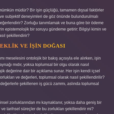
 mümkün müdür? Bir işin güçlüğü, tamamen dışsal faktörler
l ve subjektif deneyimleri de göz önünde bulundurulmalı
ıl değerlendirir? Zorluğu tanımlamak ve buna göre bir ödeme
n epistemolojik bir soruyu gündeme getirir: Bilgiyi kimin ve
sıl şekillendirir?
EKLIK VE İŞIN DOĞASI
ammı meselesini ontolojik bir bakış açısıyla ele alırken, işin
kaynağı mıdır, yoksa toplumsal bir olgu olarak nasıl
lojik değerine dair bir açıklama sunar. Her işin kendi içsel
rlukları ve değerleri, toplumsal olarak nasıl şekillendirilir?
el değerlerle şekillenen iş gücü zammı, aslında toplumsal
hinsel zorluklarından mı kaynaklanır, yoksa daha geniş bir
 ve tarihsel süreçler de bu zorlukları şekillendirir mi?