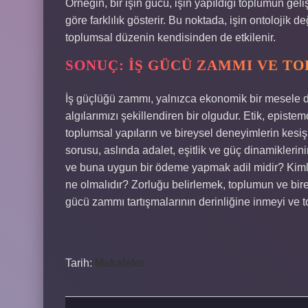
Örneğin, bir işin gücü, işin yapıldığı toplumun gel
göre farklılık gösterir. Bu noktada, işin ontolojik 
toplumsal düzenin kendisinden de etkilenir.
SONUÇ: İŞ GÜCÜ ZAMMI VE T
İş güçlüğü zammı, yalnızca ekonomik bir mesele de
algılarımızı şekillendiren bir olgudur. Etik, episte
toplumsal yapıların ve bireysel deneyimlerin kesiş
sorusu, aslında adalet, eşitlik ve güç dinamiklerin
ve buna uygun bir ödeme yapmak adil midir? Kimle
ne olmalıdır? Zorluğu belirlemek, toplumun ve bireyl
gücü zammı tartışmalarının derinliğine inmeyi ve t
Tarih:
Makaleler