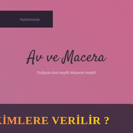
Hakkımızda
Av ve Macera
Doğayla dolu keyifli hikayeler keşfet!
KIMLERE VERILIR ?