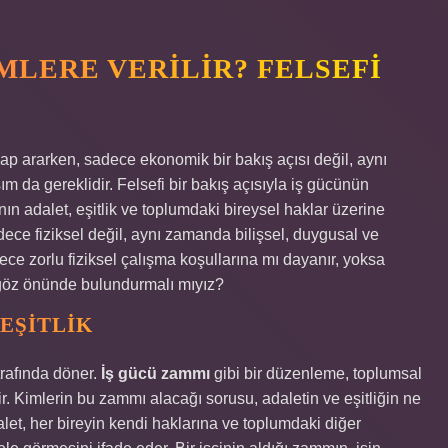
MLERE VERILIR? FELSEFI
p ararken, sadece ekonomik bir bakış açısı değil, aynı
ım da gereklidir. Felsefi bir bakış açısıyla iş gücünün
n adalet, eşitlik ve toplumdaki bireysel haklar üzerine
dece fiziksel değil, aynı zamanda bilişsel, duygusal ve
ece zorlu fiziksel çalışma koşullarına mı dayanır, yoksa
 göz önünde bulundurmalı mıyız?
 EŞITLIK
etrafında döner.
İş gücü zammı
gibi bir düzenleme, toplumsal
idir. Kimlerin bu zammı alacağı sorusu, adaletin ve eşitliğin ne
let, her bireyin kendi haklarına ve toplumdaki diğer