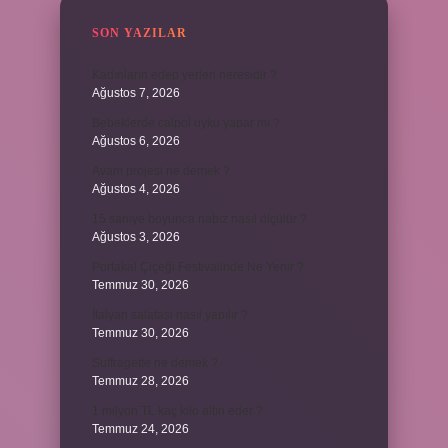
SON YAZILAR
Kadınların edep yerleri neresidir ?
Ağustos 7, 2026
Bebeklerde calpol uyku yapar mı ?
Ağustos 6, 2026
Avam projesi ne demek ?
Ağustos 4, 2026
15 saniye boyunca nabız nasıl ölçülür ?
Ağustos 3, 2026
Portakal Çiçeği Festivalinde Ne Yenir ?
Temmuz 30, 2026
İtalyan salatasi nasıl yapılır ?
Temmuz 30, 2026
Suffragette ne demek ?
Temmuz 28, 2026
1 milyon TL kaç kilo altın eder ?
Temmuz 24, 2026