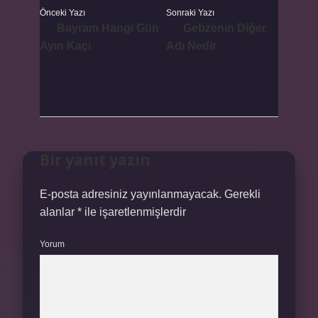
Önceki Yazı
Sonraki Yazı
Bayram Hangi Gün
Gebzenin Diğer
Ayın Kaçı
Adı Nedir
Bir yanıt yazın
E-posta adresiniz yayınlanmayacak.
Gerekli
alanlar
*
ile işaretlenmişlerdir
Yorum