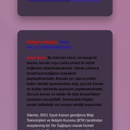
Reklam ve İletişim:
Skype:
live:.cid.575569c608265c69
Yasal Uyarı:
Bu internet sitesi, herhangi bir
marka, kurum veya şahıs şirketi ile hiçbir
bağlantısı bulunmamaktadır. Sitede yalnızca
kendi hazırladığımız makaleler
paylaşılmaktadır. Burada yer alan içerikler
haber niteliği taşımamakta olup, gerçek kurum
ve kişiler hakkında paylaşım yapılmamaktadır.
Gerçek kurum ve kişiler ile isim benzerlikleri
tamamen tesadüfidir. Sitemizdeki bilgiler
taslak halindedir ve tavsiye niteliği taşımazlar.
Sitemiz, 5651 Sayılı Kanun gereğince Bilgi
Teknolojileri ve İletişim Kurumu (BTK) tarafından
onaylanmış bir Yer Sağlayıcı olarak hizmet