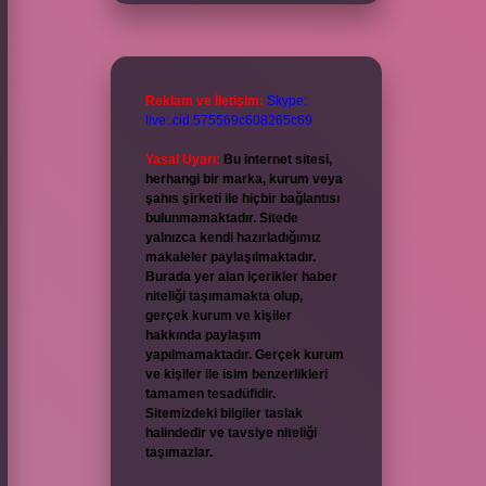
Reklam ve İletişim:
Skype:
live:.cid.575569c608265c69
Yasal Uyarı:
Bu internet sitesi,
herhangi bir marka, kurum veya
şahıs şirketi ile hiçbir bağlantısı
bulunmamaktadır. Sitede
yalnızca kendi hazırladığımız
makaleler paylaşılmaktadır.
Burada yer alan içerikler haber
niteliği taşımamakta olup,
gerçek kurum ve kişiler
hakkında paylaşım
yapılmamaktadır. Gerçek kurum
ve kişiler ile isim benzerlikleri
tamamen tesadüfidir.
Sitemizdeki bilgiler taslak
halindedir ve tavsiye niteliği
taşımazlar.