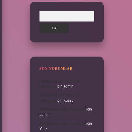
Arama
SON YORUMLAR
Çatalcanın En Güzel Köyü
Hangisidir
için
admin
Çatalcanın En Güzel Köyü
Hangisidir
için
Kuzey
Akrep Burcu Nasıl Özür Diler
için
admin
Akrep Burcu Nasıl Özür Diler
için
Yeliz