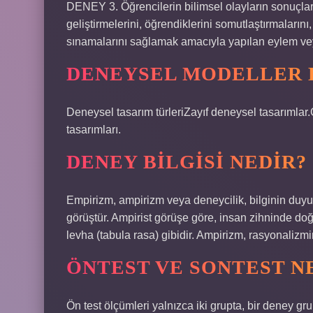
DENEY 3. Öğrencilerin bilimsel olayların sonuçları
geliştirmelerini, öğrendiklerini somutlaştırmalarını,
sınamalarını sağlamak amacıyla yapılan eylem ve
DENEYSEL MODELLER 
Deneysel tasarım türleriZayıf deneysel tasarımlar
tasarımları.
DENEY BILGISI NEDIR?
Empirizm, ampirizm veya deneycilik, bilginin duy
görüştür. Ampirist görüşe göre, insan zihninde doğ
levha (tabula rasa) gibidir. Ampirizm, rasyonalizmin
ÖNTEST VE SONTEST N
Ön test ölçümleri yalnızca iki grupta, bir deney gr