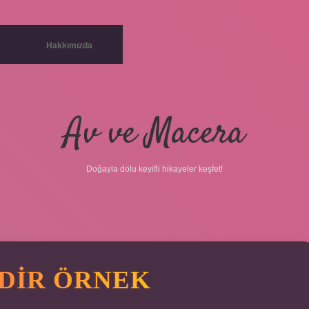
Hakkımızda
Av ve Macera
Doğayla dolu keyifli hikayeler keşfet!
DIR ÖRNEK