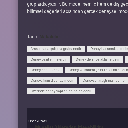
gruplarda yapılır. Bu model hem iç hem de dış geç
bilimsel değerleri açısından gerçek deneysel mod
Tarih:
Makaleler
Araştırmada çalışma grubu nedir
Deney basamakları nele
Deney çeşitleri nelerdir
Deney denince akla ne gelir
Deney nedir örnek
Deney ve kontrol grubu nitel mi nicel 
Deneyciliğin diğer adı nedir
Deneysel araştırma nedir ör
Üzerinde deney yapılan gruba ne denir
Önceki Yazı
Musallat 3 Nereden Izleyebilirim