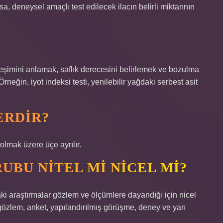
sa, deneysel amaçlı test edilecek ilacın belirli miktarının
bileşimini anlamak, saflık derecesini belirlemek ve bozulma
Örneğin, iyot indeksi testi, yenilebilir yağdaki serbest asit
ERDIR?
 olmak üzere üçe ayrılır.
UBU NITEL MI NICEL MI?
aki araştırmalar gözlem ve ölçümlere dayandığı için nicel
n gözlem, anket, yapılandırılmış görüşme, deney ve yarı