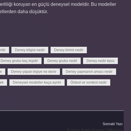
erliliği koruyan en güçlü deneysel modeldir. Bu modeller
ellerden daha düşüktür.
rdir
Deney bilgisi nedir
Deney birimi nedir
Deney grubu kaç kişidir
Deney grubu nedir
Deney nedir kpss
mi
Deney yapan kişiye ne denir
Deney yapmanın amacı nedir
nek
Deneysel modeller kaça ayrılır
Öntest ve sontest nedir
Sonraki Yazı
Katya Ismi Hangi Ülkenin