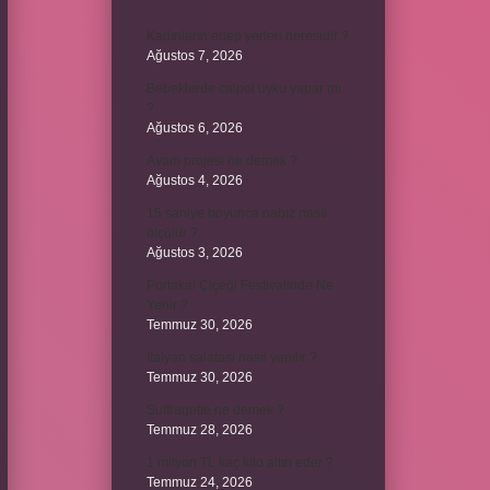
Kadınların edep yerleri neresidir ?
Ağustos 7, 2026
Bebeklerde calpol uyku yapar mı
?
Ağustos 6, 2026
Avam projesi ne demek ?
Ağustos 4, 2026
15 saniye boyunca nabız nasıl
ölçülür ?
Ağustos 3, 2026
Portakal Çiçeği Festivalinde Ne
Yenir ?
Temmuz 30, 2026
İtalyan salatasi nasıl yapılır ?
Temmuz 30, 2026
Suffragette ne demek ?
Temmuz 28, 2026
1 milyon TL kaç kilo altın eder ?
Temmuz 24, 2026