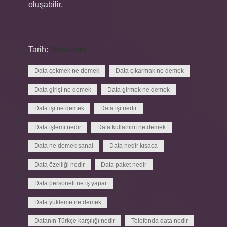
oluşabilir.
Tarih:
Makaleler
Data çekmek ne demek
Data çıkarmak ne demek
Data girişi ne demek
Data girmek ne demek
Data işi ne demek
Data işi nedir
Data işlemi nedir
Data kullanımı ne demek
Data ne demek sanal
Data nedir kısaca
Data özelliği nedir
Data paket nedir
Data personeli ne iş yapar
Data yükleme ne demek
Datanın Türkçe karşılığı nedir
Telefonda data nedir