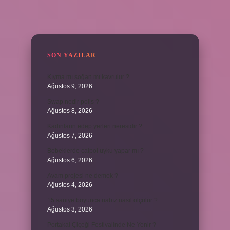
SIDEBAR
SON YAZILAR
Kıyma mı soğan mı kavrulur ?
Ağustos 9, 2026
Swap nedir polis ?
Ağustos 8, 2026
Kadınların edep yerleri neresidir ?
Ağustos 7, 2026
Bebeklerde calpol uyku yapar mı ?
Ağustos 6, 2026
Avam projesi ne demek ?
Ağustos 4, 2026
15 saniye boyunca nabız nasıl ölçülür ?
Ağustos 3, 2026
Portakal Çiçeği Festivalinde Ne Yenir ?