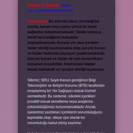
Reklam ve İletişim:
Skype:
live:.cid.575569c608265c69
Yasal Uyarı:
Bu internet sitesi, herhangi bir
marka, kurum veya şahıs şirketi ile hiçbir
bağlantısı bulunmamaktadır. Sitede yalnızca
kendi hazırladığımız makaleler
paylaşılmaktadır. Burada yer alan içerikler
haber niteliği taşımamakta olup, gerçek kurum
ve kişiler hakkında paylaşım yapılmamaktadır.
Gerçek kurum ve kişiler ile isim benzerlikleri
tamamen tesadüfidir. Sitemizdeki bilgiler
taslak halindedir ve tavsiye niteliği taşımazlar.
Sitemiz, 5651 Sayılı Kanun gereğince Bilgi
Teknolojileri ve İletişim Kurumu (BTK) tarafından
onaylanmış bir Yer Sağlayıcı olarak hizmet
vermektedir. Bu nedenle, sitedeki içerikleri
proaktif olarak denetleme veya araştırma
yükümlülüğümüz bulunmamaktadır. Ancak,
üyelerimiz yazdıkları içeriklerin sorumluluğunu
taşımakta olup, siteye üye olarak bu
sorumluluğu kabul etmiş sayılırlar.