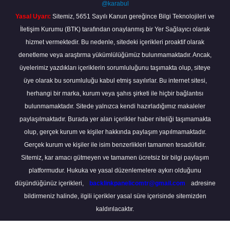
@karabul
Yasal Uyarı:
Sitemiz, 5651 Sayılı Kanun gereğince Bilgi Teknolojileri ve
İletişim Kurumu (BTK) tarafından onaylanmış bir Yer Sağlayıcı olarak
hizmet vermektedir. Bu nedenle, sitedeki içerikleri proaktif olarak
denetleme veya araştırma yükümlülüğümüz bulunmamaktadır. Ancak,
üyelerimiz yazdıkları içeriklerin sorumluluğunu taşımakta olup, siteye
üye olarak bu sorumluluğu kabul etmiş sayılırlar. Bu internet sitesi,
herhangi bir marka, kurum veya şahıs şirketi ile hiçbir bağlantısı
bulunmamaktadır. Sitede yalnızca kendi hazırladığımız makaleler
paylaşılmaktadır. Burada yer alan içerikler haber niteliği taşımamakta
olup, gerçek kurum ve kişiler hakkında paylaşım yapılmamaktadır.
Gerçek kurum ve kişiler ile isim benzerlikleri tamamen tesadüfidir.
Sitemiz, kar amacı gütmeyen ve tamamen ücretsiz bir bilgi paylaşım
platformudur. Hukuka ve yasal düzenlemelere aykırı olduğunu
düşündüğünüz içerikleri,
backlinkpanelicomtr@gmail.com
adresine
bildirmeniz halinde, ilgili içerikler yasal süre içerisinde sitemizden
kaldırılacaktır.