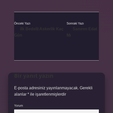
Önceki Yazı
Sonraki Yazı
Ilk Bedelli Askerlik Kaç
Sanırım Edat
Gün
Mı
Bir yanıt yazın
E-posta adresiniz yayınlanmayacak.
Gerekli
alanlar
*
ile işaretlenmişlerdir
Yorum