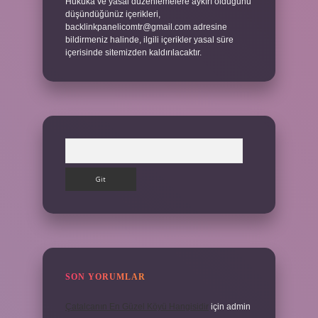
Hukuka ve yasal düzenlemelere aykırı olduğunu
düşündüğünüz içerikleri,
backlinkpanelicomtr@gmail.com
adresine
bildirmeniz halinde, ilgili içerikler yasal süre
içerisinde sitemizden kaldırılacaktır.
Arama
SON YORUMLAR
Çatalcanın En Güzel Köyü Hangisidir
için
admin