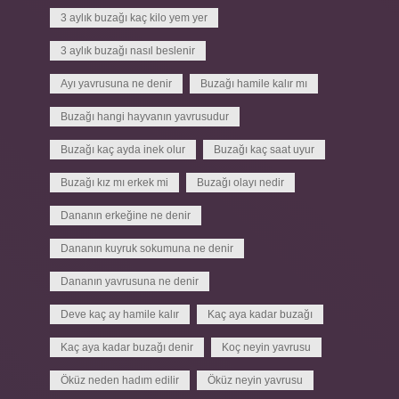
3 aylık buzağı kaç kilo yem yer
3 aylık buzağı nasıl beslenir
Ayı yavrusuna ne denir
Buzağı hamile kalır mı
Buzağı hangi hayvanın yavrusudur
Buzağı kaç ayda inek olur
Buzağı kaç saat uyur
Buzağı kız mı erkek mi
Buzağı olayı nedir
Dananın erkeğine ne denir
Dananın kuyruk sokumuna ne denir
Dananın yavrusuna ne denir
Deve kaç ay hamile kalır
Kaç aya kadar buzağı
Kaç aya kadar buzağı denir
Koç neyin yavrusu
Öküz neden hadım edilir
Öküz neyin yavrusu