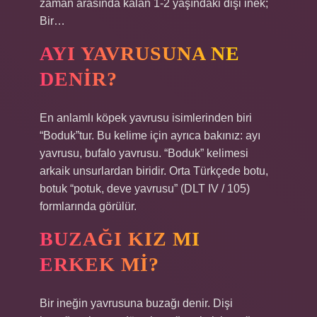
zaman arasında kalan 1-2 yaşındaki dişi inek;
Bir…
AYI YAVRUSUNA NE
DENIR?
En anlamlı köpek yavrusu isimlerinden biri
“Boduk”tur. Bu kelime için ayrıca bakınız: ayı
yavrusu, bufalo yavrusu. “Boduk” kelimesi
arkaik unsurlardan biridir. Orta Türkçede botu,
botuk “potuk, deve yavrusu” (DLT IV / 105)
formlarında görülür.
BUZAĞI KIZ MI
ERKEK MI?
Bir ineğin yavrusuna buzağı denir. Dişi