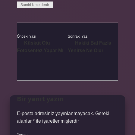
Samiri kime denir
Önceki Yazı
Sonraki Yazı
Küsküt Otu
Hakiki Bal Fazla
Fotosentez Yapar Mı
Yenirse Ne Olur
Bir yanıt yazın
E-posta adresiniz yayınlanmayacak.
Gerekli
alanlar
*
ile işaretlenmişlerdir
Yorum