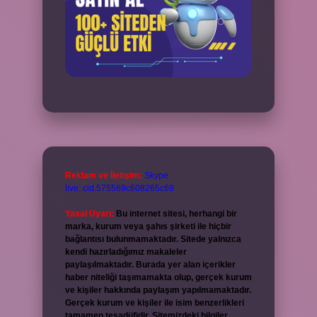
Reklam ve İletişim:
Skype:
live:.cid.575569c608265c69
Yasal Uyarı:
Bu internet sitesi, herhangi bir
marka, kurum veya şahıs şirketi ile hiçbir
bağlantısı bulunmamaktadır. Sitede yalnızca
kendi hazırladığımız makaleler
paylaşılmaktadır. Burada yer alan içerikler
haber niteliği taşımamakta olup, gerçek kurum
ve kişiler hakkında paylaşım yapılmamaktadır.
Gerçek kurum ve kişiler ile isim benzerlikleri
tamamen tesadüfidir. Sitemizdeki bilgiler