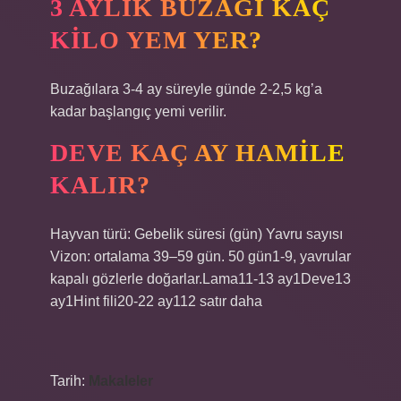
3 AYLIK BUZAĞI KAÇ
KILO YEM YER?
Buzağılara 3-4 ay süreyle günde 2-2,5 kg’a
kadar başlangıç ​​yemi verilir.
DEVE KAÇ AY HAMILE
KALIR?
Hayvan türü: Gebelik süresi (gün) Yavru sayısı
Vizon: ortalama 39–59 gün. 50 gün1-9, yavrular
kapalı gözlerle doğarlar.Lama11-13 ay1Deve13
ay1Hint fili20-22 ay112 satır daha
Tarih:
Makaleler