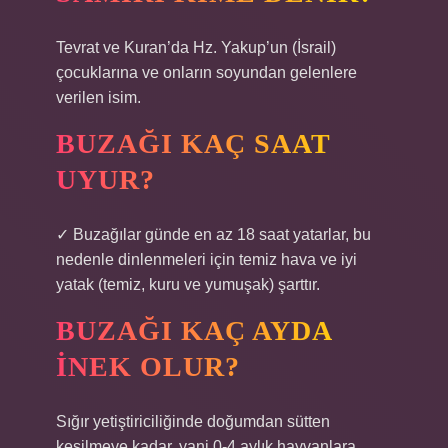
Tevrat ve Kuran’da Hz. Yakup’un (İsrail)
çocuklarına ve onların soyundan gelenlere
verilen isim.
BUZAĞI KAÇ SAAT
UYUR?
✓ Buzağılar günde en az 18 saat yatarlar, bu
nedenle dinlenmeleri için temiz hava ve iyi
yatak (temiz, kuru ve yumuşak) şarttır.
BUZAĞI KAÇ AYDA
INEK OLUR?
Sığır yetiştiriciliğinde doğumdan sütten
kesilmeye kadar, yani 0-4 aylık hayvanlara