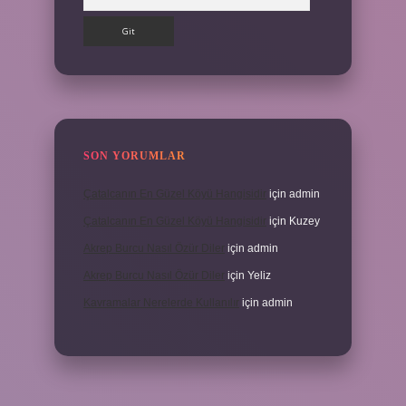
SON YORUMLAR
Çatalcanın En Güzel Köyü Hangisidir
için
admin
Çatalcanın En Güzel Köyü Hangisidir
için
Kuzey
Akrep Burcu Nasıl Özür Diler
için
admin
Akrep Burcu Nasıl Özür Diler
için
Yeliz
Kavramalar Nerelerde Kullanılır
için
admin