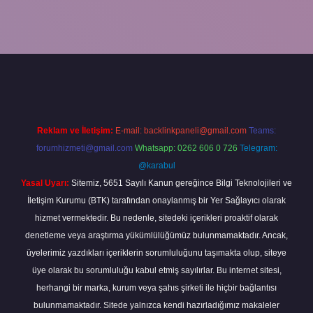
o bahis sitesi
betexper.xyz
betci güncel giriş
https://betci.bet/
betci
Reklam ve İletişim:
E-mail:
backlinkpaneli@gmail.com
Teams:
forumhizmeti@gmail.com
Whatsapp: 0262 606 0 726
Telegram:
@karabul
Yasal Uyarı:
Sitemiz, 5651 Sayılı Kanun gereğince Bilgi Teknolojileri ve
İletişim Kurumu (BTK) tarafından onaylanmış bir Yer Sağlayıcı olarak
hizmet vermektedir. Bu nedenle, sitedeki içerikleri proaktif olarak
denetleme veya araştırma yükümlülüğümüz bulunmamaktadır. Ancak,
üyelerimiz yazdıkları içeriklerin sorumluluğunu taşımakta olup, siteye
üye olarak bu sorumluluğu kabul etmiş sayılırlar. Bu internet sitesi,
herhangi bir marka, kurum veya şahıs şirketi ile hiçbir bağlantısı
bulunmamaktadır. Sitede yalnızca kendi hazırladığımız makaleler