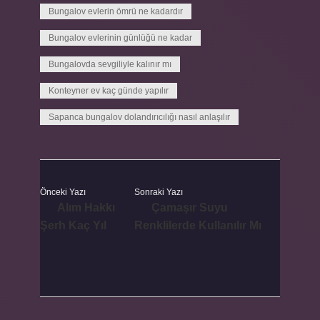
Bungalov evlerin ömrü ne kadardır
Bungalov evlerinin günlüğü ne kadar
Bungalovda sevgiliyle kalınır mı
Konteyner ev kaç günde yapılır
Sapanca bungalov dolandırıcılığı nasıl anlaşılır
Önceki Yazı
Sonraki Yazı
Alım Hakkı
Çamaşır Suyu
Şerh Kaç Yıl
Renklilerde Kullanılır Mı