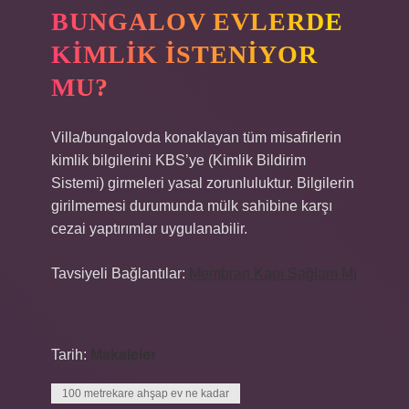
BUNGALOV EVLERDE
KIMLIK ISTENIYOR
MU?
Villa/bungalovda konaklayan tüm misafirlerin
kimlik bilgilerini KBS’ye (Kimlik Bildirim
Sistemi) girmeleri yasal zorunluluktur. Bilgilerin
girilmemesi durumunda mülk sahibine karşı
cezai yaptırımlar uygulanabilir.
Tavsiyeli Bağlantılar:
Membran Kapı Sağlam Mı
Tarih:
Makaleler
100 metrekare ahşap ev ne kadar