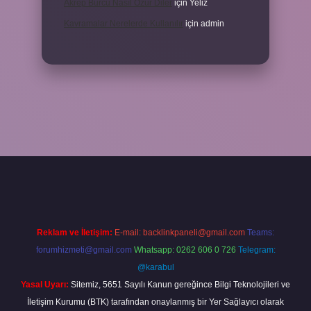
Akrep Burcu Nasıl Özür Diler
için
Yeliz
Kavramalar Nerelerde Kullanılır
için
admin
ahis sitesi
betexper.xyz
betci güncel giriş
https://betci.bet/
betci gi
Reklam ve İletişim:
E-mail:
backlinkpaneli@gmail.com
Teams:
forumhizmeti@gmail.com
Whatsapp: 0262 606 0 726
Telegram:
@karabul
Yasal Uyarı:
Sitemiz, 5651 Sayılı Kanun gereğince Bilgi Teknolojileri ve
İletişim Kurumu (BTK) tarafından onaylanmış bir Yer Sağlayıcı olarak