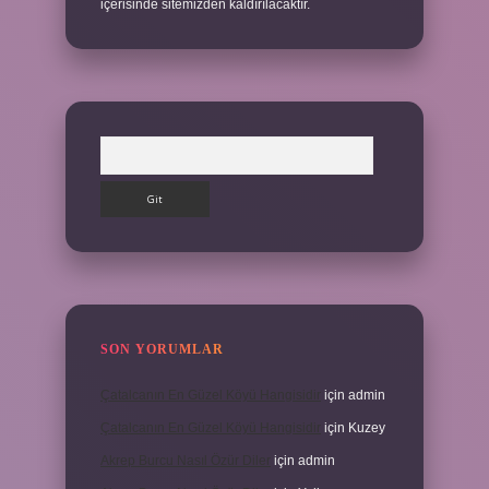
içerisinde sitemizden kaldırılacaktır.
Arama
SON YORUMLAR
Çatalcanın En Güzel Köyü Hangisidir
için
admin
Çatalcanın En Güzel Köyü Hangisidir
için
Kuzey
Akrep Burcu Nasıl Özür Diler
için
admin