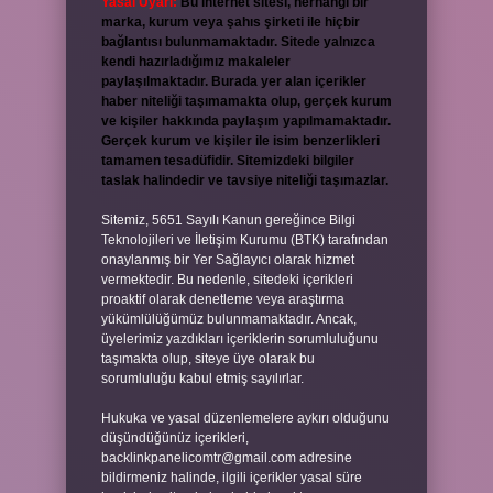
Yasal Uyarı:
Bu internet sitesi, herhangi bir
marka, kurum veya şahıs şirketi ile hiçbir
bağlantısı bulunmamaktadır. Sitede yalnızca
kendi hazırladığımız makaleler
paylaşılmaktadır. Burada yer alan içerikler
haber niteliği taşımamakta olup, gerçek kurum
ve kişiler hakkında paylaşım yapılmamaktadır.
Gerçek kurum ve kişiler ile isim benzerlikleri
tamamen tesadüfidir. Sitemizdeki bilgiler
taslak halindedir ve tavsiye niteliği taşımazlar.
Sitemiz, 5651 Sayılı Kanun gereğince Bilgi
Teknolojileri ve İletişim Kurumu (BTK) tarafından
onaylanmış bir Yer Sağlayıcı olarak hizmet
vermektedir. Bu nedenle, sitedeki içerikleri
proaktif olarak denetleme veya araştırma
yükümlülüğümüz bulunmamaktadır. Ancak,
üyelerimiz yazdıkları içeriklerin sorumluluğunu
taşımakta olup, siteye üye olarak bu
sorumluluğu kabul etmiş sayılırlar.
Hukuka ve yasal düzenlemelere aykırı olduğunu
düşündüğünüz içerikleri,
backlinkpanelicomtr@gmail.com
adresine
bildirmeniz halinde, ilgili içerikler yasal süre