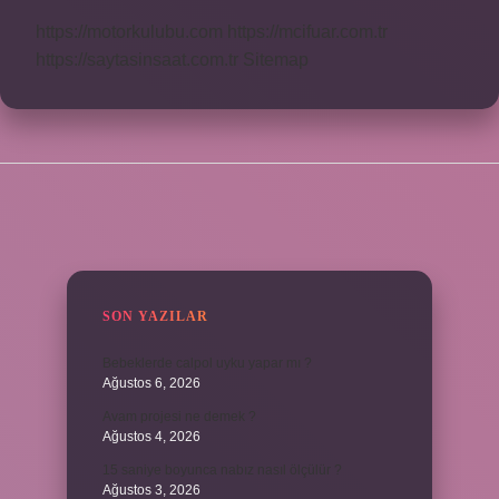
https://motorkulubu.com
https://mcifuar.com.tr
https://saytasinsaat.com.tr
Sitemap
SIDEBAR
SON YAZILAR
Bebeklerde calpol uyku yapar mı ?
Ağustos 6, 2026
Avam projesi ne demek ?
Ağustos 4, 2026
15 saniye boyunca nabız nasıl ölçülür ?
Ağustos 3, 2026