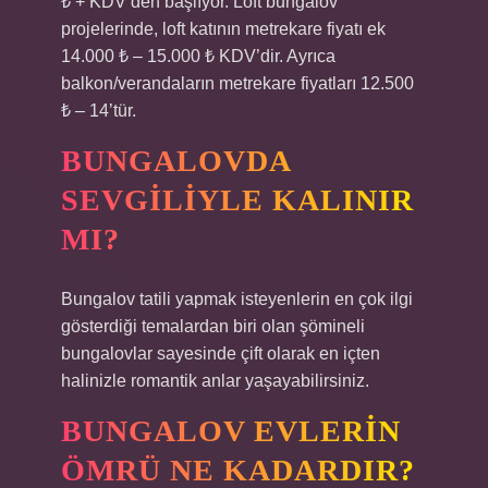
₺ + KDV’den başlıyor. Loft bungalov
projelerinde, loft katının metrekare fiyatı ek
14.000 ₺ – 15.000 ₺ KDV’dir. Ayrıca
balkon/verandaların metrekare fiyatları 12.500
₺ – 14’tür.
BUNGALOVDA
SEVGILIYLE KALINIR
MI?
Bungalov tatili yapmak isteyenlerin en çok ilgi
gösterdiği temalardan biri olan şömineli
bungalovlar sayesinde çift olarak en içten
halinizle romantik anlar yaşayabilirsiniz.
BUNGALOV EVLERIN
ÖMRÜ NE KADARDIR?