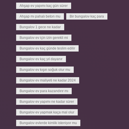
Ahşap ev yapımı kaç gün sürer
Ahşap mı pahalı beton mu
Bir bungalov kaç para
Bungalov 1 gece ne kadar
Bungalov ev için izin gerekli mi
Bungalov ev kaç günde teslim edilir
Bungalov ev kaç yıl dayanır
Bungalov ev kışın soğuk olur mu
Bungalov ev maliyeti ne kadar 2024
Bungalov ev para kazandırır mı
Bungalov ev yapımı ne kadar sürer
Bungalov ev yapmak kaça mal olur
Bungalov evlerde kimlik isteniyor mu