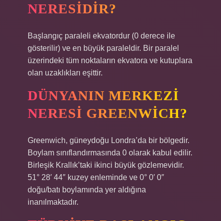
NERESIDIR?
Başlangıç ​​paraleli ekvatordur (0 derece ile
gösterilir) ve en büyük paraleldir. Bir paralel
üzerindeki tüm noktaların ekvatora ve kutuplara
olan uzaklıkları eşittir.
DÜNYANIN MERKEZI
NERESI GREENWICH?
Greenwich, güneydoğu Londra’da bir bölgedir.
Boylam sınıflandırmasında 0 olarak kabul edilir.
Birleşik Krallık’taki ikinci büyük gözlemevidir.
51° 28′ 44″ kuzey enleminde ve 0° 0′ 0″
doğu/batı boylamında yer aldığına
inanılmaktadır.