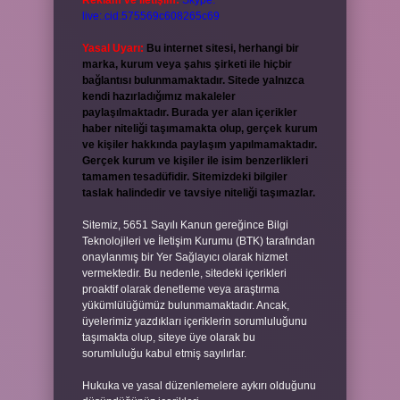
Reklam ve İletişim:
Skype:
live:.cid.575569c608265c69
Yasal Uyarı:
Bu internet sitesi, herhangi bir
marka, kurum veya şahıs şirketi ile hiçbir
bağlantısı bulunmamaktadır. Sitede yalnızca
kendi hazırladığımız makaleler
paylaşılmaktadır. Burada yer alan içerikler
haber niteliği taşımamakta olup, gerçek kurum
ve kişiler hakkında paylaşım yapılmamaktadır.
Gerçek kurum ve kişiler ile isim benzerlikleri
tamamen tesadüfidir. Sitemizdeki bilgiler
taslak halindedir ve tavsiye niteliği taşımazlar.
Sitemiz, 5651 Sayılı Kanun gereğince Bilgi
Teknolojileri ve İletişim Kurumu (BTK) tarafından
onaylanmış bir Yer Sağlayıcı olarak hizmet
vermektedir. Bu nedenle, sitedeki içerikleri
proaktif olarak denetleme veya araştırma
yükümlülüğümüz bulunmamaktadır. Ancak,
üyelerimiz yazdıkları içeriklerin sorumluluğunu
taşımakta olup, siteye üye olarak bu
sorumluluğu kabul etmiş sayılırlar.
Hukuka ve yasal düzenlemelere aykırı olduğunu