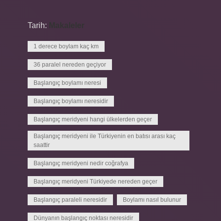
Tarih:
Makaleler
1 derece boylam kaç km
36 paralel nereden geçiyor
Başlangıç boylamı neresi
Başlangıç boylamı neresidir
Başlangıç meridyeni hangi ülkelerden geçer
Başlangıç meridyeni ile Türkiyenin en batısı arası kaç
saattir
Başlangıç meridyeni nedir coğrafya
Başlangıç meridyeni Türkiyede nereden geçer
Başlangıç paraleli neresidir
Boylamı nasıl bulunur
Dünyanın başlangıç noktası neresidir