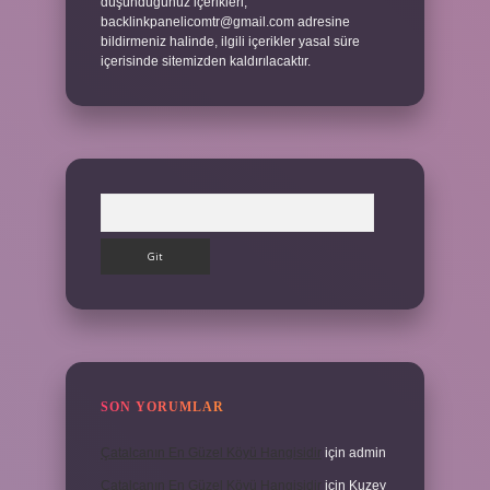
düşündüğünüz içerikleri,
backlinkpanelicomtr@gmail.com
adresine
bildirmeniz halinde, ilgili içerikler yasal süre
içerisinde sitemizden kaldırılacaktır.
Arama
SON YORUMLAR
Çatalcanın En Güzel Köyü Hangisidir
için
admin
Çatalcanın En Güzel Köyü Hangisidir
için
Kuzey