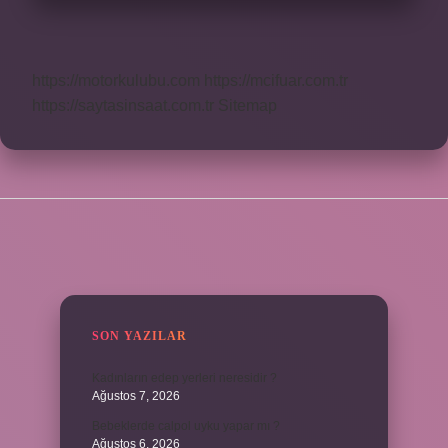
https://motorkulubu.com
https://mcifuar.com.tr
https://saytasinsaat.com.tr
Sitemap
SIDEBAR
SON YAZILAR
Kadınların edep yerleri neresidir ?
Ağustos 7, 2026
Bebeklerde calpol uyku yapar mı ?
Ağustos 6, 2026