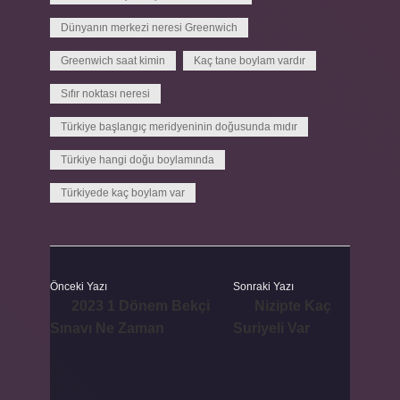
Dünyanın merkezi neresi Greenwich
Greenwich saat kimin
Kaç tane boylam vardır
Sıfır noktası neresi
Türkiye başlangıç meridyeninin doğusunda mıdır
Türkiye hangi doğu boylamında
Türkiyede kaç boylam var
Önceki Yazı
Sonraki Yazı
2023 1 Dönem Bekçi
Nizipte Kaç
Sınavı Ne Zaman
Suriyeli Var