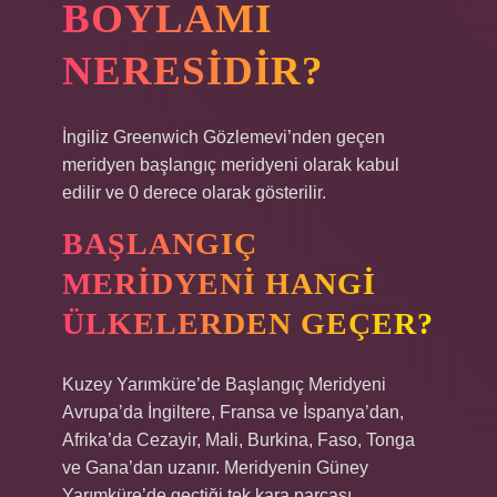
BOYLAMI
NERESIDIR?
İngiliz Greenwich Gözlemevi’nden geçen
meridyen başlangıç ​​meridyeni olarak kabul
edilir ve 0 derece olarak gösterilir.
BAŞLANGIÇ
MERIDYENI HANGI
ÜLKELERDEN GEÇER?
Kuzey Yarımküre’de Başlangıç ​​Meridyeni
Avrupa’da İngiltere, Fransa ve İspanya’dan,
Afrika’da Cezayir, Mali, Burkina, Faso, Tonga
ve Gana’dan uzanır. Meridyenin Güney
Yarımküre’de geçtiği tek kara parçası