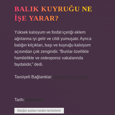
BALIK KUYRUĞU NE
IŞE YARAR?
Yüksek kalsiyum ve fosfat içeriği eklem
ağrılarına iyi gelir ve cildi yumuşatır. Ayrıca
balığın kılçıkları, başı ve kuyruğu kalsiyum
açısından çok zengindir. “Bunlar özellikle
hamilelikte ve osteoporoz vakalarında
faydalıdır,” dedi.
Tavsiyeli Bağlantılar:
Doğal Gaz Azot Mu
Tarih:
Makaleler
Balığın pulları neden temizlenir