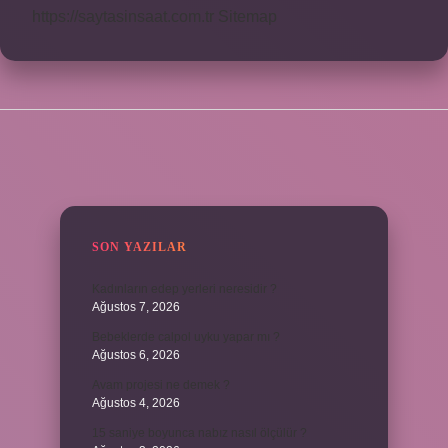
https://saytasinsaat.com.tr
Sitemap
SIDEBAR
SON YAZILAR
Kadınların edep yerleri neresidir ?
Ağustos 7, 2026
Bebeklerde calpol uyku yapar mı ?
Ağustos 6, 2026
Avam projesi ne demek ?
Ağustos 4, 2026
15 saniye boyunca nabız nasıl ölçülür ?