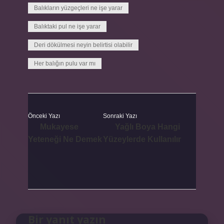
Balıkların yüzgeçleri ne işe yarar
Balıktaki pul ne işe yarar
Deri dökülmesi neyin belirtisi olabilir
Her balığın pulu var mı
Önceki Yazı
Sonraki Yazı
Mukayese
Yağlı Boya Hangi
Yeteneği Ne Demek
Yüzeylerde Kullanılır
Bir yanıt yazın