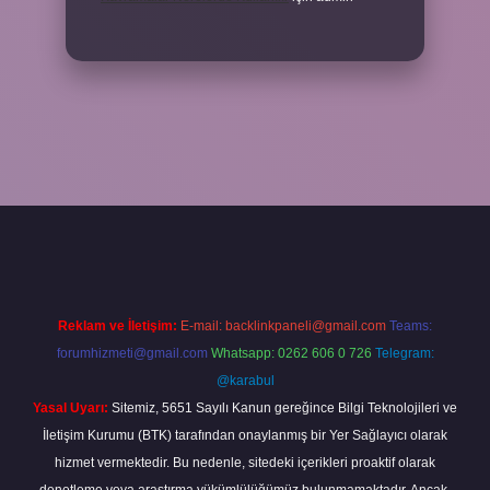
bahis sitesi
betexper.xyz
betci güncel giriş
https://betci.bet/
betci gi
Reklam ve İletişim:
E-mail:
backlinkpaneli@gmail.com
Teams:
forumhizmeti@gmail.com
Whatsapp: 0262 606 0 726
Telegram:
@karabul
Yasal Uyarı:
Sitemiz, 5651 Sayılı Kanun gereğince Bilgi Teknolojileri ve
İletişim Kurumu (BTK) tarafından onaylanmış bir Yer Sağlayıcı olarak
hizmet vermektedir. Bu nedenle, sitedeki içerikleri proaktif olarak