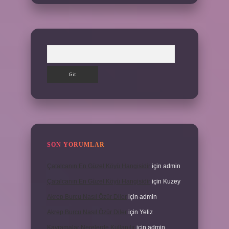
Arama
SON YORUMLAR
Çatalcanın En Güzel Köyü Hangisidir
için
admin
Çatalcanın En Güzel Köyü Hangisidir
için
Kuzey
Akrep Burcu Nasıl Özür Diler
için
admin
Akrep Burcu Nasıl Özür Diler
için
Yeliz
Kavramalar Nerelerde Kullanılır
için
admin