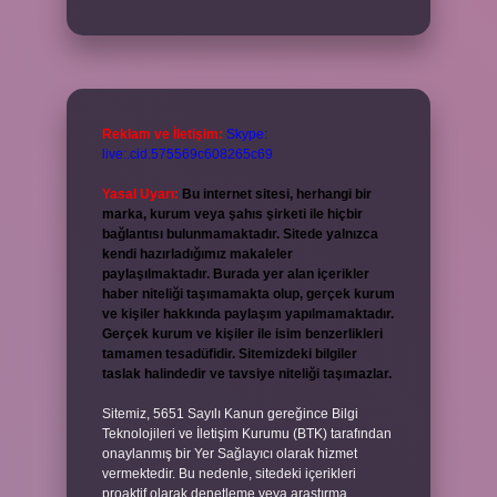
Reklam ve İletişim:
Skype:
live:.cid.575569c608265c69
Yasal Uyarı:
Bu internet sitesi, herhangi bir
marka, kurum veya şahıs şirketi ile hiçbir
bağlantısı bulunmamaktadır. Sitede yalnızca
kendi hazırladığımız makaleler
paylaşılmaktadır. Burada yer alan içerikler
haber niteliği taşımamakta olup, gerçek kurum
ve kişiler hakkında paylaşım yapılmamaktadır.
Gerçek kurum ve kişiler ile isim benzerlikleri
tamamen tesadüfidir. Sitemizdeki bilgiler
taslak halindedir ve tavsiye niteliği taşımazlar.
Sitemiz, 5651 Sayılı Kanun gereğince Bilgi
Teknolojileri ve İletişim Kurumu (BTK) tarafından
onaylanmış bir Yer Sağlayıcı olarak hizmet
vermektedir. Bu nedenle, sitedeki içerikleri
proaktif olarak denetleme veya araştırma