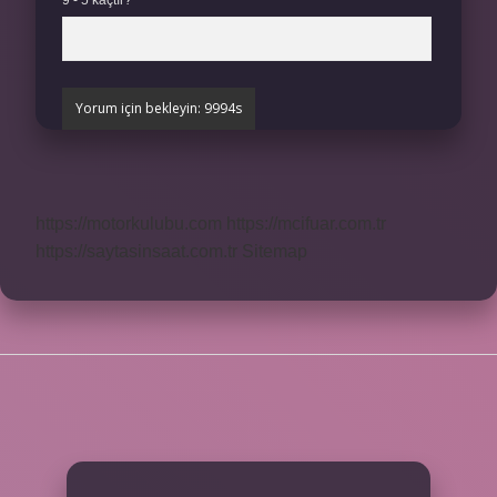
9 - 5 kaçtır?
*
https://motorkulubu.com
https://mcifuar.com.tr
https://saytasinsaat.com.tr
Sitemap
SIDEBAR