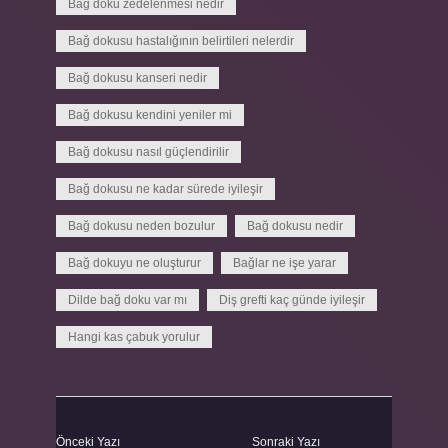
Bağ doku zedelenmesi nedir
Bağ dokusu hastalığının belirtileri nelerdir
Bağ dokusu kanseri nedir
Bağ dokusu kendini yeniler mi
Bağ dokusu nasıl güçlendirilir
Bağ dokusu ne kadar sürede iyileşir
Bağ dokusu neden bozulur
Bağ dokusu nedir
Bağ dokuyu ne oluşturur
Bağlar ne işe yarar
Dilde bağ doku var mı
Diş grefti kaç günde iyileşir
Hangi kas çabuk yorulur
Önceki Yazı
Sonraki Yazı