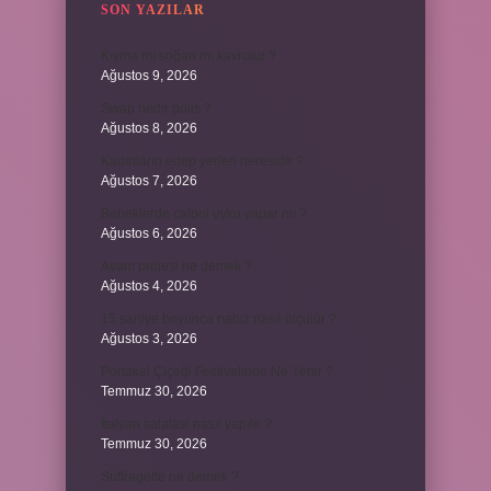
SON YAZILAR
Kıyma mı soğan mı kavrulur ?
Ağustos 9, 2026
Swap nedir polis ?
Ağustos 8, 2026
Kadınların edep yerleri neresidir ?
Ağustos 7, 2026
Bebeklerde calpol uyku yapar mı ?
Ağustos 6, 2026
Avam projesi ne demek ?
Ağustos 4, 2026
15 saniye boyunca nabız nasıl ölçülür ?
Ağustos 3, 2026
Portakal Çiçeği Festivalinde Ne Yenir ?
Temmuz 30, 2026
İtalyan salatasi nasıl yapılır ?
Temmuz 30, 2026
Suffragette ne demek ?