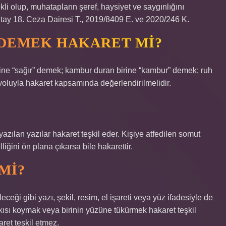
kli olup, muhatapların şeref, haysiyet ve saygınlığını
ay 18. Ceza Dairesi T., 2019/8409 E. ve 2020/246 K.
 DEMEK HAKARET MI?
rine “sağır” demek; kambur duran birine “kambur” demek; ruh
 yoluyla hakaret kapsamında değerlendirilmelidir.
zılan yazılar hakaret teşkil eder. Kişiye atfedilen somut
lliğini ön plana çıkarsa bile hakarettir.
MI?
ceği gibi yazı, şekil, resim, el işareti veya yüz ifadesiyle de
ışkısı koymak veya birinin yüzüne tükürmek hakaret teşkil
ret teşkil etmez.