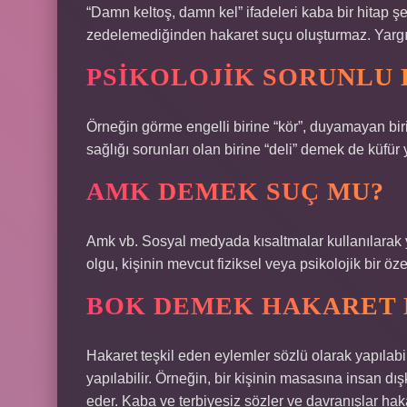
“Damn keltoş, damn kel” ifadeleri kaba bir hitap şe
zedelemediğinden hakaret suçu oluşturmaz. Yargıt
PSIKOLOJIK SORUNLU
Örneğin görme engelli birine “kör”, duyamayan bi
sağlığı sorunları olan birine “deli” demek de küfür
AMK DEMEK SUÇ MU?
Amk vb. Sosyal medyada kısaltmalar kullanılarak ya
olgu, kişinin mevcut fiziksel veya psikolojik bir öze
BOK DEMEK HAKARET 
Hakaret teşkil eden eylemler sözlü olarak yapılabile
yapılabilir. Örneğin, bir kişinin masasına insan d
eder. Kaba ve terbiyesiz sözler ve davranışlar haka