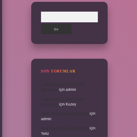
Arama
SON YORUMLAR
Çatalcanın En Güzel Köyü
Hangisidir
için
admin
Çatalcanın En Güzel Köyü
Hangisidir
için
Kuzey
Akrep Burcu Nasıl Özür Diler
için
admin
Akrep Burcu Nasıl Özür Diler
için
Yeliz