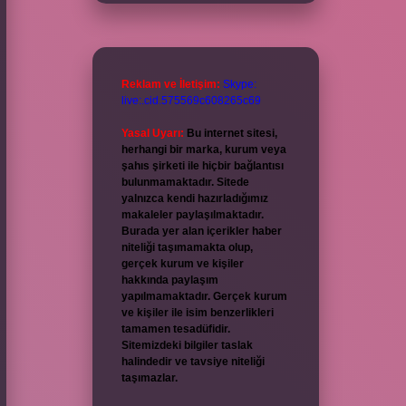
Reklam ve İletişim:
Skype:
live:.cid.575569c608265c69
Yasal Uyarı:
Bu internet sitesi,
herhangi bir marka, kurum veya
şahıs şirketi ile hiçbir bağlantısı
bulunmamaktadır. Sitede
yalnızca kendi hazırladığımız
makaleler paylaşılmaktadır.
Burada yer alan içerikler haber
niteliği taşımamakta olup,
gerçek kurum ve kişiler
hakkında paylaşım
yapılmamaktadır. Gerçek kurum
ve kişiler ile isim benzerlikleri
tamamen tesadüfidir.
Sitemizdeki bilgiler taslak
halindedir ve tavsiye niteliği
taşımazlar.