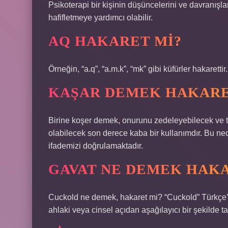
Psikoterapi bir kişinin düşüncelerini ve davranışla
hafifletmeye yardımcı olabilir.
AQ HAKARET MI?
Örneğin, “a.q”, “a.m.k”, “mk” gibi küfürler hakarett
KAŞAR DEMEK HAKARE
Birine koşer demek, onurunu zedeleyebilecek ve 
olabilecek son derece kaba bir kullanımdır. Bu ned
ifademizi doğrulamaktadır.
GAVAT NE DEMEK HAK
Cuckold ne demek, hakaret mi? “Cuckold” Türkçe’de
ahlaki veya cinsel açıdan aşağılayıcı bir şekilde ta