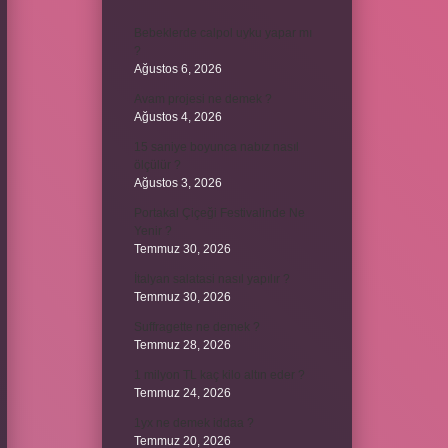
Bebeklerde calpol uyku yapar mı
?
Ağustos 6, 2026
Avam projesi ne demek ?
Ağustos 4, 2026
15 saniye boyunca nabız nasıl
ölçülür ?
Ağustos 3, 2026
Portakal Çiçeği Festivalinde Ne
Yenir ?
Temmuz 30, 2026
İtalyan salatasi nasıl yapılır ?
Temmuz 30, 2026
Suffragette ne demek ?
Temmuz 28, 2026
1 milyon TL kaç kilo altın eder ?
Temmuz 24, 2026
1yx ne demek iddaa ?
Temmuz 20, 2026