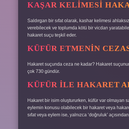
KAŞAR KELIMESI HAKA
Saldırgan bir sıfat olarak, kashar kelimesi ahlaks
verebilecek ve toplumda kötü bir vicdan yaratabil
hakaret suçu teşkil eder.
KÜFÜR ETMENIN CEZAS
Hakaret suçunda ceza ne kadar? Hakaret suçunun 
çok 730 gündür.
KÜFÜR ILE HAKARET A
Hakaret bir isim oluştururken, küfür var olmayan sa
eylemin konusu olabilecek bir hakaret veya hakaret
sıfat veya eylem ise, yalnızca ‘doğruluk’ açısından t