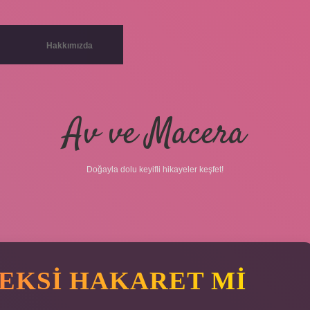
Hakkımızda
Av ve Macera
Doğayla dolu keyifli hikayeler keşfet!
EKSI HAKARET MI