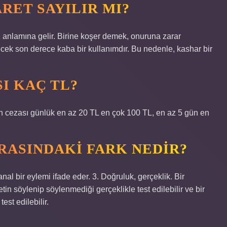
RET SAYILIR MI?
ız anlamına gelir. Birine koşer demek, onuruna zarar
ecek son derece kaba bir kullanımdır. Bu nedenle, kashar bir
I KAÇ TL?
cezası günlük en az 20 TL en çok 100 TL, en az 5 gün en
RASINDAKI FARK NEDIR?
nal bir eylemi ifade eder. 3. Doğruluk, gerçeklik. Bir
in söylenip söylenmediği gerçeklikle test edilebilir ve bir
est edilebilir.