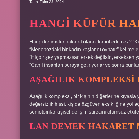
Tarih: Ekim 23, 2024
HANGI KÜFÜR HA
Hangi kelimeler hakaret olarak kabul edilmez? “K
“Menopozdaki bir kadın kaşlarını oynatır” kelime
“Hiçbir şey yapmazsan erkek değilsin, erkeksen ya
“Cahil insanları buraya getiriyorlar ve sonra bunlar
AŞAĞILIK KOMPLEKSI 
Aşağılık kompleksi, bir kişinin diğerlerine kıyasla 
değersizlik hissi, kişide özgüven eksikliğine yol a
semptomlar kişisel gelişim sürecini olumsuz etkiley
LAN DEMEK HAKARET 