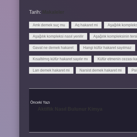
Tarih:
Makaleler
Amk demek suç mu
Aq hakaret mi
Aşağılık kompleks
Aşağılık kompleksi nasıl yenilir
Aşağılık kompleksinin ters
Gavat ne demek hakaret
Hangi küfür hakaret sayılmaz
Kısaltılmış küfür hakaret sayılır mı
Küfür etmenin cezası k
Lan demek hakaret mi
Narsist demek hakaret mi
Psi
Önceki Yazı
Aktiflik Nasıl Bulunur Kimya