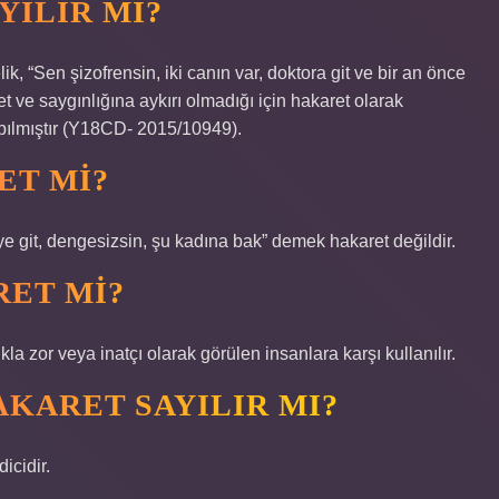
YILIR MI?
ik, “Sen şizofrensin, iki canın var, doktora git ve bir an önce
yet ve saygınlığına aykırı olmadığı için hakaret olarak
apılmıştır (Y18CD- 2015/10949).
ET MI?
ye git, dengesizsin, şu kadına bak” demek hakaret değildir.
RET MI?
a zor veya inatçı olarak görülen insanlara karşı kullanılır.
AKARET SAYILIR MI?
dicidir.