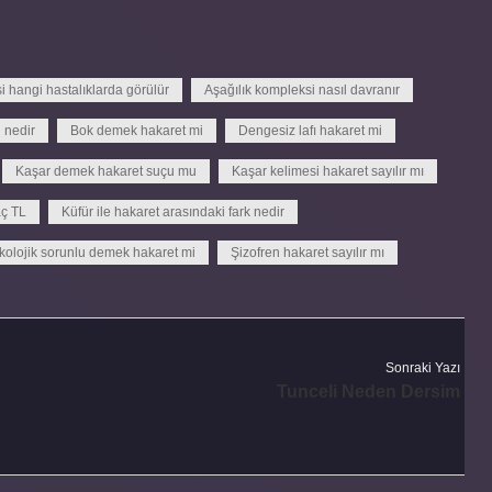
i hangi hastalıklarda görülür
Aşağılık kompleksi nasıl davranır
i nedir
Bok demek hakaret mi
Dengesiz lafı hakaret mi
Kaşar demek hakaret suçu mu
Kaşar kelimesi hakaret sayılır mı
aç TL
Küfür ile hakaret arasındaki fark nedir
kolojik sorunlu demek hakaret mi
Şizofren hakaret sayılır mı
Sonraki Yazı
Tunceli Neden Dersim