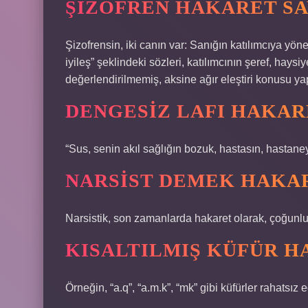
ŞIZOFREN HAKARET SA
Şizofrensin, iki canın var: Sanığın katılımcıya yönel
iyileş” şeklindeki sözleri, katılımcının şeref, haysi
değerlendirilmemiş, aksine ağır eleştiri konusu y
DENGESIZ LAFI HAKAR
“Sus, senin akıl sağlığın bozuk, hastasın, hastane
NARSIST DEMEK HAKA
Narsistik, son zamanlarda hakaret olarak, çoğunlukl
KISALTILMIŞ KÜFÜR H
Örneğin, “a.q”, “a.m.k”, “mk” gibi küfürler rahatsız e