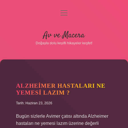
menüyü
aç
Anasayfa
Av ve Macera
Gizlilik Politikası
Doğayla dolu keyifli hikayeler keşfet!
Yasal Uyarı
Hakkımızda
ALZHEIMER HASTALARI NE
YEMESI LAZIM ?
Tarih: Haziran 23, 2026
Bugün sizlerle Avimer çatısı altında Alzheimer
hastaları ne yemesi lazım üzerine değerli