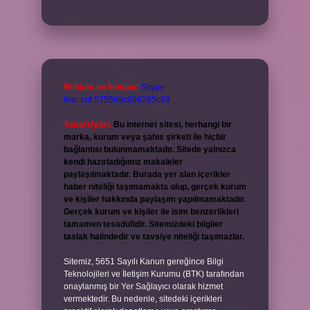
Reklam ve İletişim:
Skype:
live:.cid.575569c608265c69
Yasal Uyarı:
Bu internet sitesi, herhangi bir
marka, kurum veya şahıs şirketi ile hiçbir
bağlantısı bulunmamaktadır. Sitede yalnızca
kendi hazırladığımız makaleler
paylaşılmaktadır. Burada yer alan içerikler
haber niteliği taşımamakta olup, gerçek kurum
ve kişiler hakkında paylaşım yapılmamaktadır.
Gerçek kurum ve kişiler ile isim benzerlikleri
tamamen tesadüfidir. Sitemizdeki bilgiler
taslak halindedir ve tavsiye niteliği taşımazlar.
Sitemiz, 5651 Sayılı Kanun gereğince Bilgi
Teknolojileri ve İletişim Kurumu (BTK) tarafından
onaylanmış bir Yer Sağlayıcı olarak hizmet
vermektedir. Bu nedenle, sitedeki içerikleri