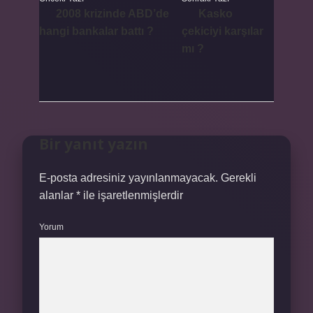
2008 krizinde ABD’de
Kasko
hangi bankalar battı ?
çekiciyi karşılar
mı ?
Bir yanıt yazın
E-posta adresiniz yayınlanmayacak.
Gerekli
alanlar
*
ile işaretlenmişlerdir
Yorum