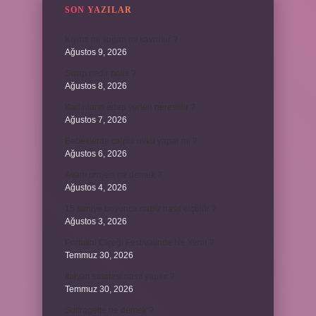
SON YAZILAR
Kıyma mı soğan mı kavrulur ?
Ağustos 9, 2026
Swap nedir polis ?
Ağustos 8, 2026
Kadınların edep yerleri neresidir ?
Ağustos 7, 2026
Bebeklerde calpol uyku yapar mı ?
Ağustos 6, 2026
Avam projesi ne demek ?
Ağustos 4, 2026
15 saniye boyunca nabız nasıl ölçülür ?
Ağustos 3, 2026
Portakal Çiçeği Festivalinde Ne Yenir ?
Temmuz 30, 2026
İtalyan salatasi nasıl yapılır ?
Temmuz 30, 2026
Suffragette ne demek ?