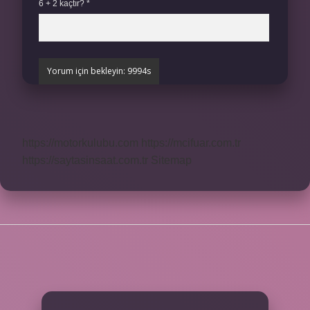
6 + 2 kaçtır?
*
https://motorkulubu.com
https://mcifuar.com.tr
https://saytasinsaat.com.tr
Sitemap
SIDEBAR