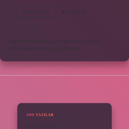
Yüzdelik
Devamını okuyun
Yorum Bırak
Gösterim
Nedir
https://motorkulubu.com
https://mcifuar.com.tr
https://saytasinsaat.com.tr
Sitemap
SIDEBAR
SON YAZILAR
Swap nedir polis ?