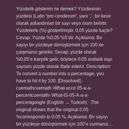
Yüzdelik gösterim ne demek? Yüzdesinin
yüzdesi (Latin “pro cenderum”, yani ‘,’, bir kesir
olarak adlandırılan bir sayı veya oranı belirtir.
Yüzdelerle (%) gösterilmiştir. 0.05 yüzde kaçtır?
Cevap: Yüzde %0.05 %5’dir. Açıklama: Bir
sayıyı bir yüzdeye dönüştürmek için 100 ile
çarpmanız gerekir. Sevap: yüzde olarak
%0.05’e karşılık gelir, böylece 0.05 ondalık sayı
sayısını yüzde olarak ifade ederiz. Description:
To convert a number into a percentage, you
have to hit it by 100. [Dissolved] -
cuemathcuemath ›What-ucce 05-a-a-
percentcuemath› What-IS-05-A-a-a-
percentgoogle (English → Turkish) · The
original shows that the original 0.05
%corresponds to 0.05 %. Açıklama: Bir sayıyı
bir yüzdeye dönüştürmek için 100’e vurmanız…