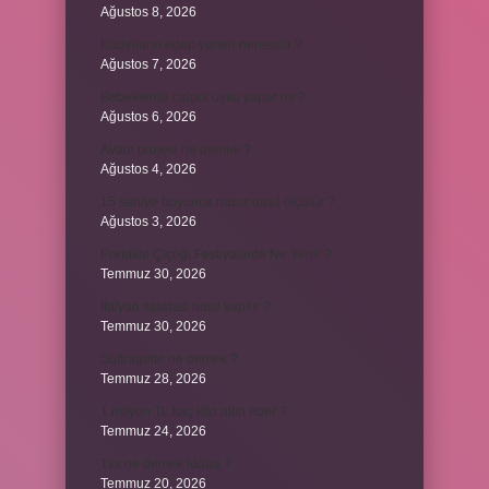
Ağustos 8, 2026
Kadınların edep yerleri neresidir ?
Ağustos 7, 2026
Bebeklerde calpol uyku yapar mı ?
Ağustos 6, 2026
Avam projesi ne demek ?
Ağustos 4, 2026
15 saniye boyunca nabız nasıl ölçülür ?
Ağustos 3, 2026
Portakal Çiçeği Festivalinde Ne Yenir ?
Temmuz 30, 2026
İtalyan salatasi nasıl yapılır ?
Temmuz 30, 2026
Suffragette ne demek ?
Temmuz 28, 2026
1 milyon TL kaç kilo altın eder ?
Temmuz 24, 2026
1yx ne demek iddaa ?
Temmuz 20, 2026